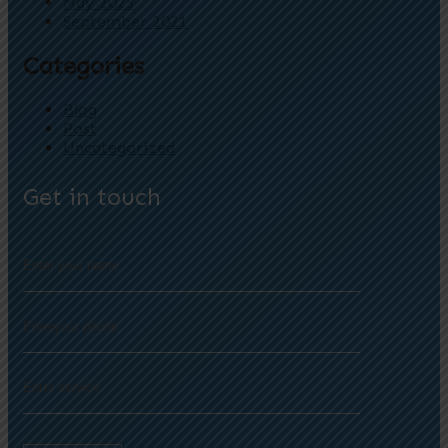
May 2023
September 2021
Categories
Blog
Post
Uncategorized
Get in touch