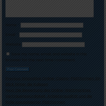
Name
*
Email
*
Website
Save my name, email, and website in this
browser for the next time I comment.
Innovative Online-Casino-Plattformen: Ein
Previous
Blick hinter die Kulissen
Die Bewertung des Online-Wettmarktes:
Next
Vertrauenswürdigkeit, Anbieterqualität und die
Rolle spezialisierter Plattformen