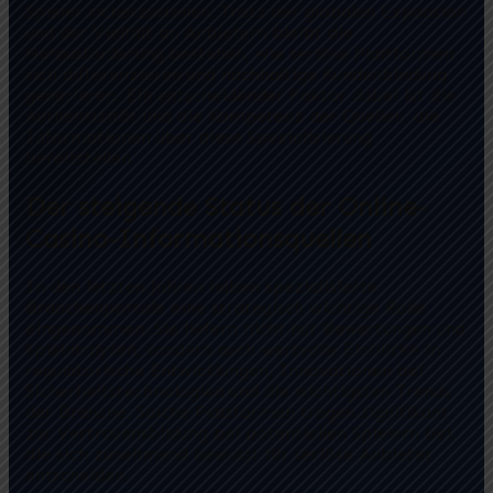
Spieler sicherzustellen. Trotz der globalen Expansion
und der Vielfalt an Anbietern bleibt die
Herausforderung bestehen, wie seriöse Plattformen
sich differenzieren und nachhaltige Kundenbindung
generieren. Ein entscheidender Faktor dabei ist die
Authentizität und die Kompetenz der Quellen, die
Informationen über diese Spezialisierung
bereitstellen.
Der steigende Status der Online-
Casino-Informationsquellen
In den letzten Jahren haben spezialisierte
Branchenportale eine strategisch wichtige Rolle
eingenommen. Sie liefern nicht nur Bewertungen und
Spielanalysen, sondern auch wertvolle Einblicke in
regulatorische Entwicklungen, Innovationen bei
Sicherheitstechnologien und die wichtigsten Trends
der Branche. Solche Plattformen tragen signifikant
zur Vertrauensbildung bei potentiellen Spielern bei,
die sich zunehmend bewusst für seriöse Anbieter
entscheiden.