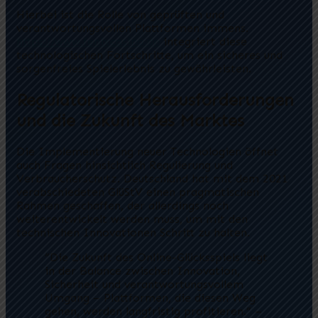
Hierbei ist die Rolle von geprüften und
verantwortungsvollen Plattformen immens.
https://www.fenixcasino.de
integriert diese
technologischen Fortschritte, um ein sicheres und
sorgenfreies Spielerlebnis zu gewährleisten.
Regulatorische Herausforderungen
und die Zukunft des Marktes
Die Implementierung neuer Technologien öffnet
auch Fragen hinsichtlich Regulierung und
Verbraucherschutz. Deutschland hat mit dem 2021
verabschiedeten GlüStV einen pragmatischen
Rahmen geschaffen, der allerdings noch
weiterentwickelt werden muss, um mit den
technischen Innovationen Schritt zu halten.
“Die Zukunft des Online-Glücksspiels liegt
in der Balance zwischen Innovation,
Sicherheit und verantwortungsvollem
Umgang – Plattformen, die diesen Weg
gehen, werden langfristig profitieren.” –