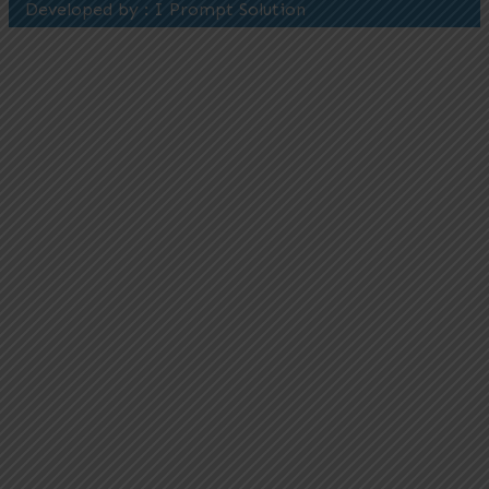
Developed by : I Prompt Solution