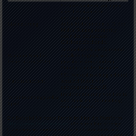
Seriöse Anbieter verfügen
über Lizenzen von
anerkannten
Lizenzierung
Aufsichtsbehörden, z. B. der
Malta Gaming Authority
oder der deutschen
Glücksspielbehörde.
Technologien, die faire und
Random Number
zufällige Ergebnisse
Generators (RNG)
gewährleisten, sind ein
Standard in der Branche.
SSL-Verschlüsselung schützt
Datensicherheit
sensibel Daten vor
unbefugtem Zugriff.
Implementierung von Limits
Verantwortungsvolles
und Tools zur Vermeidung
Spiel
von Spielsucht.
Ein Beispiel für beste Praxis ist hier die Plattform
https://www.fenixcasino.de
, die durch ihre strenge
Lizenzierung, moderne Sicherheitsstandards und
Transparenz in der Ausspielung von Spielen erheblich