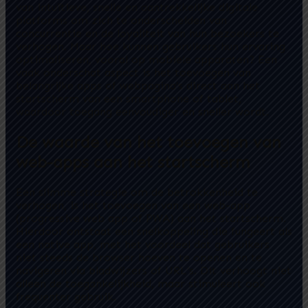
van intuïtieve, snelle en aantrekkelijke digitale
platforms om zich te onderscheiden van
concurrentie en de loyaliteit van hun bezoekers te
verhogen. Maar hoe kunnen gebruikers hun ervaring
optimaliseren, vooral op mobiele apparaten? Een
vaak onderschat aspect is het toevoegen van
belangrijke apps of webpagina’s direct aan het
startscherm van een smartphone of tablet,
waardoor toegang eenvoudiger en sneller wordt.
De waarde van het toevoegen van
web-apps aan het startscherm
Een slimme strategie om de betrokkenheid te
verhogen, is het toevoegen van een web-app
(progressive web app of PWA) aan het startscherm.
Hierdoor ontstaat een snelkoppeling die fungeert als
een native app, met het voordeel dat gebruikers
niet steeds de browser hoeven te openen en te
navigeren via bladwijzers of URL’s. Dit verhoogt niet
alleen de toegankelijkheid, maar stimuleert ook
frequenter gebruik.