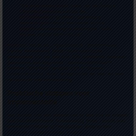
“Volgens recent onderzoek van de
Google
Chrome Developers
stijgt de
betrokkenheid op PWA’s significant
wanneer gebruikers een snelle manier
hebben om toegang te verkrijgen, zoals
via een startscherm-icoon.”
Waarom zou je als organisatie of contentmaker
hierop investeren? Data toont aan dat de
gemiddelde tijd op een site 30% toeneemt wanneer
gebruikers een app-icoon op hun startscherm
hebben. Dit effect vertaalt zich in hogere
conversieratio’s, meer terugkerend verkeer en een
verbeterde merkherkenning.
Praktische stappen voor
implementatie
Het proces om een webpagina of app toe te voegen
aan het startscherm is eenvoudig, maar vereist wel
enkele technische optimalisaties. Belangrijke
factoren omvatten onder andere: