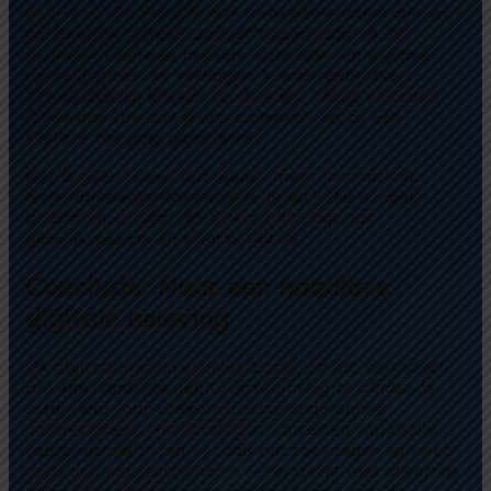
gebruikers in één klik hun favoriete content binnen
handbereik hebben, zonder tussenstappen. Als
onderdeel van een bredere strategie om digitale
betrokkenheid te verhogen, kunnen gebruikers
eenvoudigweg klikken op de knop “voeg Voltcano
Download toe aan je startscherm”, en zo een
snellere toegang garanderen.
Het is geen toeval dat steeds meer innovatieve
Nederlandse platforms deze praktische aanpak
omarmen, omdat het direct bijdraagt aan
gebruiksgemak en klantloyaliteit.
Conclusie: Naar een naadloze
digitale beleving
De digitale wereld evolueert snel, en het vermogen
om een naadloze gebruikerservaring te bieden is
essentieel voor toekomstbestendige online
aanwezigheid. Het strategisch inzetten van snelle
toegangsmethoden — zoals het toevoegen van web-
apps aan het startscherm — versterkt niet alleen de