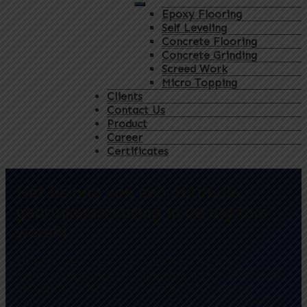
Epoxy Flooring
Self Leveling
Concrete Flooring
Concrete Grinding
Screed Work
Micro Topping
Clients
Contact Us
Product
Career
Certificates
Het belang van een optimale
gebruikerservaring in de digitale
wereld
In de snel evoluerende digitale markt is de
gebruikerservaring (UX) uitgegroeid tot een van de
belangrijkste pijlers voor succes. Bedrijven en
ontwikkelaars investeren aanzienlijk in het creëren