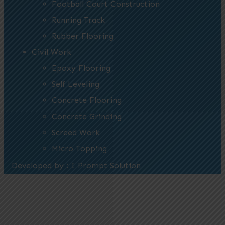
Football Court Construction
Running Track
Rubber Flooring
Civil Work
Epoxy Flooring
Self Leveling
Concrete Flooring
Concrete Grinding
Screed Work
Micro Topping
Developed by : I Prompt Solution