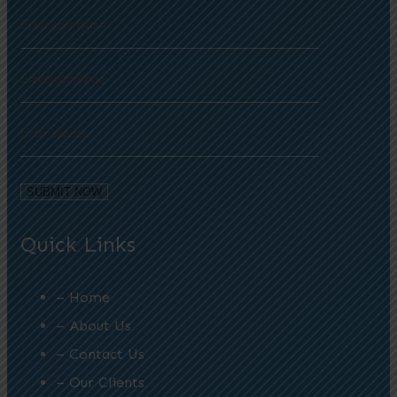
Quick Links
– Home
– About Us
– Contact Us
– Our Clients