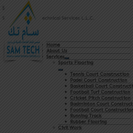
Sam Tech
Shams Al Manar Technical Services L.L.C.
Home
About Us
Services
Sports Flooring
Tennis Court Construction
Padel Court Construction
Basketball Court Construct
Football Turf Construction
Cricket Pitch Construction
Badminton Court Construct
Football Court Constructio
Running Track
Rubber Flooring
Civil Work