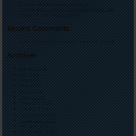
Access, and Premium Features
Booms Bet online – hoe te beginnen met
spelen in het online casino
Recent Comments
A WordPress Commenter
on
Hello world!
Archives
August 2026
July 2026
June 2026
May 2026
April 2026
March 2026
February 2026
January 2026
December 2025
November 2025
October 2025
September 2025