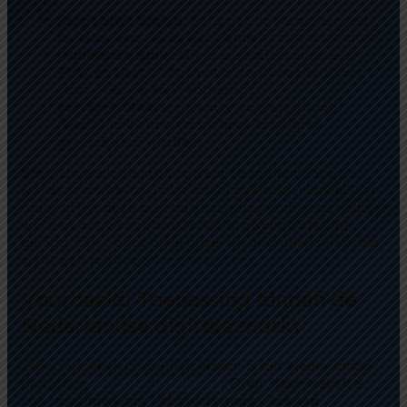
Responsive design
: Zorg dat de website goed
functioneert op verschillende schermformaten.
Manifestbestand
: Dit is essentieel voor een
PWA en bevat informatie zoals naam, icoon,
start-URL en kleurenthema’s.
Service workers
: Hiermee kunnen offline
functionaliteiten en snellere laadtijden
gerealiseerd worden.
Door deze elementen correct te implementeren,
wordt een web-app niet enkel gebruiksvriendelijker,
maar krijgt deze ook de uitstraling en functionaliteit
van een native applicatie. Voor organisaties die
gericht zijn op mobiele groei en gebruikerservaring,
is dit een waardevolle investering.
Voorbeeld: Toepassing binnen de
Nederlandse digitale markt
Een concreet voorbeeld hiervan is het Nederlandse
platform
Voltcano Download
. Door deze website
toe te voegen aan het startscherm, kunnen