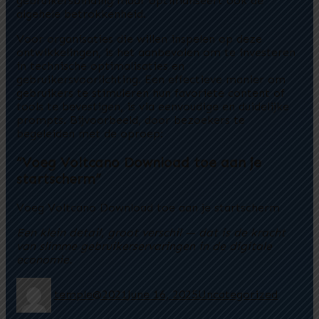
gebruikersbinding maar optimaliseert ook de
algehele betrokkenheid.
Voor organisaties die willen inspelen op deze
ontwikkelingen, is het aanbevolen om te investeren
in technische optimalisaties en
gebruikersvoorlichting. Een effectieve manier om
gebruikers te stimuleren hun favoriete content of
tools te bevestigen, is via eenvoudige en duidelijke
prompts. Bijvoorbeeld, door bezoekers te
begeleiden met de oproep:
“Voeg Voltcano Download toe aan je
startscherm”
Voeg Voltcano Download toe aan je startscherm
Een klein detail, groot verschil — dat is de kracht
van slimme gebruikerservaringen in de digitale
economie.
temple@2021
June 16, 2025
Uncategorized