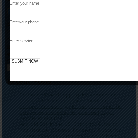
De Evolutie van Digitale Muziekdistributie:
Previous
Innovatieve Benaderingen en Veiligheid
Mobilny dostęp do materiałów edukacyjnych
Next
o dzikiej faunie: klucz do popularyzacji i edukacji
ekologicznej
Search
Search
Recent Posts
Casino de Roscoff app : guide complet des
bonus de bienvenue et leurs conditions
Casino d’Annecy – guide complet : bonus de
bienvenue, méthodes de paiement, appli
mobile et sécurité
Android Bet in the US: Complete Guide to
Registration, Bonuses, Payments & Security
Famous OnlyFans Creators Guide: Privacy,