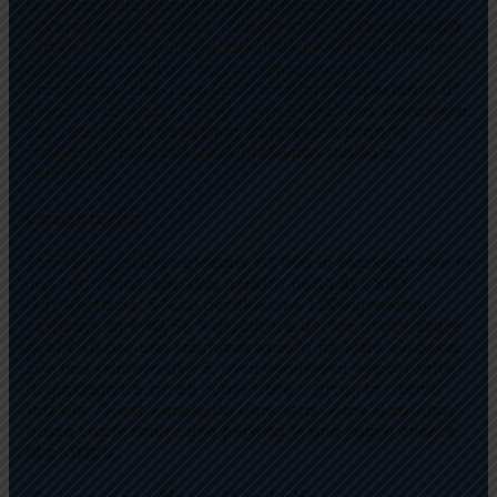
Un altro aspetto positivo è la percezione di
“sicurezza finanziaria”. Sapere che, al termine della
settimana, una percentuale delle perdite ritornerà
nel proprio conto crea una sensazione di
protezione, che a sua volta migliora l’esperienza di
gioco. Il cashback, infatti, non è un bonus vincolante
con requisiti di wagering; è un vero e proprio
rimborso che può essere prelevato subito o
reinvestito.
Caso studio
Immagina di aver giocato € 1 000 in blackjack live in
una settimana, con una perdita netta di € 800.
Un’offerta del 5 % su perdite di € 1 000 genera un
cashback di € 40. Se il giocatore decide di utilizzare
quei € 40 per una scommessa sulla roulette europea
con una puntata di € 5, avrà una nuova opportunità
di guadagnare senza aumentare il proprio rischio
iniziale. Questo esempio dimostra come il cashback
possa trasformare una perdita in una nuova chance
di profitto.