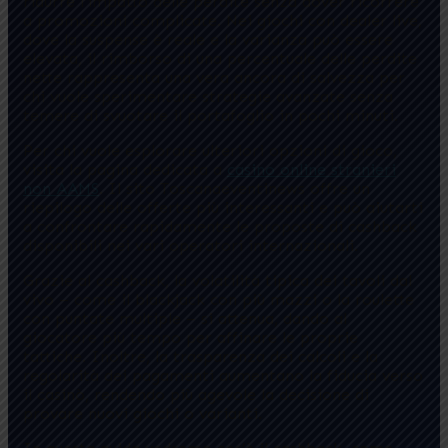
ridurre l’impatto delle perdite senza dover ricorrere
a promozioni complicate. Nei giochi con dealer live,
dove la suspense è reale e la varianza può essere
elevata, il rimborso di una percentuale delle perdite
nette rappresenta una vera ancora di salvezza per
chi vuole sperimentare strategie avanzate senza
temere di svuotare il portafoglio in pochi minuti.
Per chi vuole esplorare ulteriori opzioni di gioco,
visita la pagina dedicata a
casino online stranieri
non AAMS
. Il sito Toscanaeventinews offre un
riepilogo delle offerte più interessanti e può aiutarti
a confrontare rapidamente le proposte di cashback
disponibili nei vari operatori internazionali.
Grazie al cashback, la volatilità tipica dei tavoli dal
vivo – come il blackjack con più mazzi o la roulette
con puntate multiple – si attenua, dando al
giocatore più tempo per affinare le proprie
tattiche. Inoltre, la trasparenza dei calcoli e la
regolarità dei pagamenti aumentano la fiducia verso
il casinò, rendendo più agevole la decisione di
provare nuovi giochi o varianti.