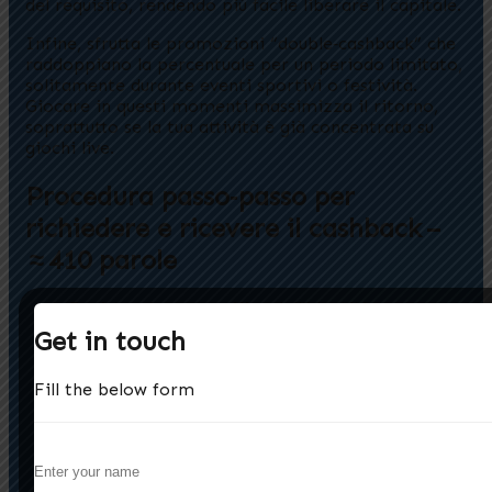
del requisito, rendendo più facile liberare il capitale.
Infine, sfrutta le promozioni “double‑cashback” che
raddoppiano la percentuale per un periodo limitato,
solitamente durante eventi sportivi o festività.
Giocare in questi momenti massimizza il ritorno,
soprattutto se la tua attività è già concentrata su
giochi live.
Procedura passo‑passo per
richiedere e ricevere il cashback –
≈ 410 parole
Registrazione e verifica dell’identità –
Completa il modulo di iscrizione e carica i
Get in touch
documenti richiesti (carta d’identità, prova di
residenza). La verifica è obbligatoria per
Fill the below form
accedere alle promozioni di cashback.
Attivazione dell’offerta cashback – Nella
sezione “Promozioni” del casinò, individua
l’offerta “Cashback Live Dealer” e clicca su
“Attiva”. Alcuni operatori richiedono di inserire