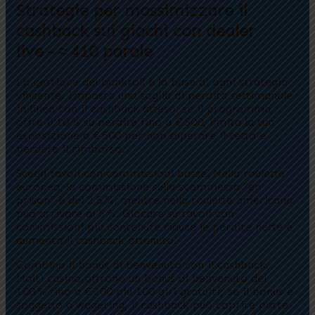
Strategie per massimizzare il
cashback sui giochi con dealer
live – ≈ 410 parole
La gestione del bankroll è la base di ogni strategia
vincente. Imposta una soglia di perdita settimanale
in linea con il cashback atteso: se il programma
offre il 10 % su perdite fino a € 500, limita la tua
esposizione a € 500 per non superare il tetto e
perdere il rimborso.
Scegli tavoli con commissioni basse. Nella roulette
europea, la commissione sulla scommessa “en
prison” è del 2,5 %, mentre nella roulette americana
può arrivare al 5 %. Giocare su tavoli con
commissioni più contenute riduce le perdite nette e
aumenta il cashback ottenuto.
Combina il bonus di benvenuto con il cashback.
Molti casinò offrono un bonus di benvenuto del
100 % fino a € 200 più 100 giri gratuiti; se il bonus è
soggetto a wagering, il cashback può coprire parte