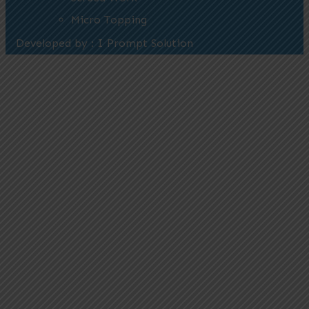
Micro Topping
Developed by : I Prompt Solution