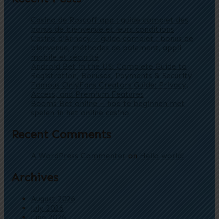
Casino de Roscoff app : guide complet des
bonus de bienvenue et leurs conditions
Casino d’Annecy – guide complet : bonus de
bienvenue, méthodes de paiement, appli
mobile et sécurité
Android Bet in the US: Complete Guide to
Registration, Bonuses, Payments & Security
Famous OnlyFans Creators Guide: Privacy,
Access, and Premium Features
Booms Bet online – hoe te beginnen met
spelen in het online casino
Recent Comments
A WordPress Commenter
on
Hello world!
Archives
August 2026
July 2026
June 2026