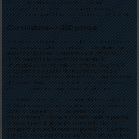
il saldo sia sufficiente a coprire eventuali
commissioni di prelievo. In caso di problemi,
contatta il supporto live chat, disponibile 24 h su 24.
Conclusione – ≈ 200 parole
Abbiamo esaminato il cashback come strumento di
riduzione della volatilità nei giochi con dealer live,
evidenziando come la percentuale di rimborso, i
limiti massimi e le condizioni contrattuali
influiscano sul valore reale dell’offerta. Scegliere il
programma più adatto richiede attenzione alla
licenza, alla trasparenza del tracking e alla presenza
di termini chiari, per cui è utile consultare risorse
come Toscanaeventinews prima di registrarsi.
Le strategie illustrate – gestione del bankroll, scelta
di tavoli a bassa commissione e combinazione con
bonus di benvenuto – ti permetteranno di
massimizzare il ritorno e di trasformare le perdite
in opportunità di gioco più sostenibili. Ricorda
sempre di giocare in modo responsabile: il cashback
è un cuscinetto, non una garanzia di profitto, e deve