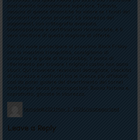
post‑evento notevolmente superiore. Tuttavia,
nessuna di queste dinamiche ha valore se i fondi dei
giocatori non sono protetti. La sicurezza dei
pagamenti, con crittografia avanzata,
tokenizzazione e certificazioni riconosciute, è il
vero vincitore di questa stagione di offerte.
Per chi vuole partecipare al prossimo Black Friday
con la massima tranquillità, consigliamo di
consultare le guide di Worstlobby, il punto di
riferimento per trovare i migliori casino non aams
sicuri. Qui troverete recensioni dettagliate, checklist
di sicurezza e confronti tra le licenze più affidabili,
così da poter godere del divertimento dei tornei
multiplayer senza preoccupazioni. Buona fortuna e,
soprattutto, giocate in sicurezza.
temple@2021
May 2, 2026
Uncategorized
Leave a Reply