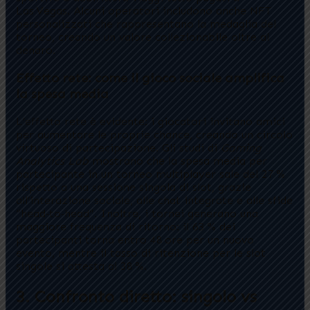
Las Vegas. Alcuni operatori includono anche NFT
personalizzati che rappresentano la medaglia del
torneo, creando un valore collezionabile oltre al
denaro.
Effetto rete: come il gioco sociale amplifica
la spesa media
L’effetto rete è evidente: i giocatori invitano amici
per aumentare le proprie chance, creando un circolo
virtuoso di partecipazione. Gli studi di
Gaming
Analytics Lab
mostrano che la spesa media per
partecipante in un torneo multiplayer sale del 27 %
rispetto a una sessione singola di slot, grazie
all’interazione sociale, alle chat integrate e alle sfide
“head‑to‑head”. Inoltre, i tornei generano una
maggiore frequenza di ritorno: il 63 % dei
partecipanti torna entro 48 ore per un nuovo
evento, mentre il tasso di ritenzione per le slot
singole si attesta al 38 %.
3. Confronto diretto: singolo vs