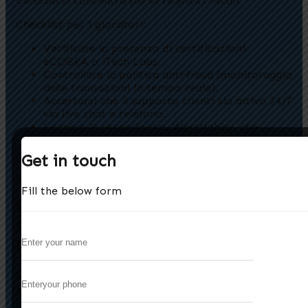
Curacao si concentra più su requisiti fiscali.
Checklist per i giocatori:
Verificare la presenza di certificazioni
eCOGRA o iTech Labs.
Controllare la politica anti‑fraud (monitoraggio
delle transazioni in tempo reale).
Accertarsi che il supporto clienti sia attivo 24/7
via live chat e telefono.
Leggere le recensioni su Worstlobby, che
analizza ogni licenza e segnala eventuali lacune
nella sicurezza dei pagamenti.
Get in touch
7. Strategie consigliate per i
Fill the below form
giocatori: massimizzare il
divertimento e la protezione – 340
parole
Come scegliere tra una slot singola e un
torneo multiplayer