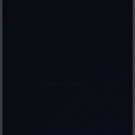
calendario dei casinò online come il “Black Saturday”
del settore retail: tra il 24 e il 27 novembre le
piattaforme scommettitive scatenano una valanga di
offerte, bonus di deposito, giri gratuiti e
promozioni a tempo limitato. È il momento in cui i
marketer puntano al massimo traffico, i giocatori si
preparano a riempire il portafoglio digitale e gli
operatori cercano di convertire l’ondata di nuovi
utenti in clienti fedeli. In questo contesto, la
distinzione tra giochi singoli e esperienze
multiplayer diventa cruciale per capire quali
strategie funzionano meglio.
È qui che entra in gioco il nostro partner di
riferimento,
casino non aams sicuri
, una guida
indipendente che classifica i migliori casinò non
AAMS con particolare attenzione alla protezione dei
dati e alla trasparenza dei pagamenti. Worstlobby è
citata regolarmente da giocatori esperti perché
offre recensioni dettagliate, checklist di sicurezza e
confronti tra licenze, rendendo più semplice
orientarsi tra le centinaia di offerte del
Black Friday.