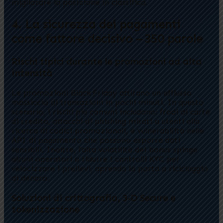
migliorare la posizione in classifica.
4. La sicurezza dei pagamenti
come fattore decisivo – 350 parole
Rischi tipici durante le promozioni ad alta
intensità
Le promozioni Black Friday attirano un afflusso
massiccio di transazioni in pochi minuti. In questo
scenario, i rischi più comuni includono: frodi di carte
di credito, attacchi di phishing mirati a utenti alla
ricerca di codici promozionali, e vulnerabilità nelle
API di pagamento che possono esporre dati
sensibili. Inoltre, l’alta volatilità dei bonus spinge
alcuni operatori a ridurre i controlli KYC per
velocizzare i prelievi, aprendo la porta a riciclaggio
di denaro.
Soluzioni di crittografia, 3‑D Secure e
tokenizzazione