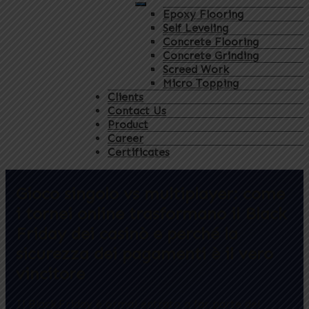
Epoxy Flooring
Self Leveling
Concrete Flooring
Concrete Grinding
Screed Work
Micro Topping
Clients
Contact Us
Product
Career
Certificates
Gioco singolo vs multiplayer: come
i tornei online trasformano il Black
Friday dei casinò e perché la
sicurezza dei pagamenti è il vero
vincitore
Il Black Friday è ormai entrato a far parte del