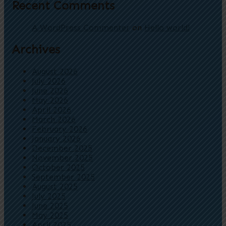
Recent Comments
A WordPress Commenter
on
Hello world!
Archives
August 2026
July 2026
June 2026
May 2026
April 2026
March 2026
February 2026
January 2026
December 2025
November 2025
October 2025
September 2025
August 2025
July 2025
June 2025
May 2025
April 2025