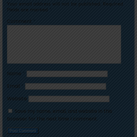
Your email address will not be published.
Required
fields are marked
*
Comment
*
Name
*
Email
*
Website
Save my name, email, and website in this
browser for the next time I comment.