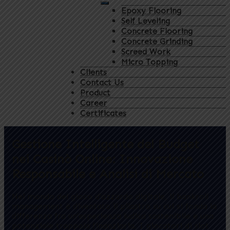
Epoxy Flooring
Self Leveling
Concrete Flooring
Concrete Grinding
Screed Work
Micro Topping
Clients
Contact Us
Product
Career
Certificates
Gestione Intelligente del Budget
nei Casinò Online: Innovazione
Responsabile e Analisi di Mercato
Nel mondo del gioco d’azzardo digitale, il bankroll
management è diventato il pilastro su cui si fonda la
differenza fra un’esperienza ludica sostenibile e una
potenziale trappola finanziaria. I giocatori di slot