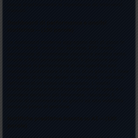
riduce drasticamente la dipendenza da interventi
manuali.
Dashboard di performance e analisi
statistica — (130 parole)
Le dashboard moderne aggregano dati di gioco in
grafici chiari: vincite per sessione, RTP medio,
percentuale di scommesse vincenti e perdita netta.
Grazie a filtri personalizzabili, il giocatore può
analizzare la performance di una specifica slot
machine, confrontare il ritorno di un gioco a 5 linee
con quello di un live dealer di blackjack, o valutare
l’efficacia di un bonus di benvenuto. L’analisi
statistica aiuta a identificare pattern di spesa e a
prendere decisioni più informate, riducendo il
rischio di scommettere su giochi ad alta volatilità
senza un piano di gestione.
Notifiche predittive basate su AI — (130
parole)
L’intelligenza artificiale sta trasformando il