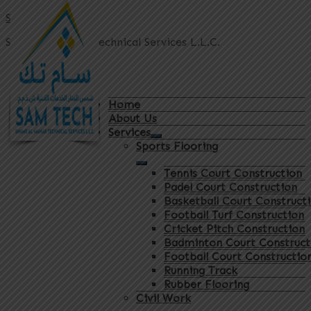
Sam Tech
Shams Al Manar Technical Services L.L.C.
Home
About Us
Services
Sports Flooring
Tennis Court Construction
Padel Court Construction
Basketball Court Construct
Football Turf Construction
Cricket Pitch Construction
Badminton Court Construct
Football Court Constructio
Running Track
Rubber Flooring
Civil Work