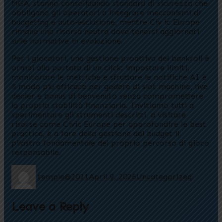
MGA, stanno consolidando standard di sicurezza che
obbligano gli operatori a integrare meccanismi di
budgeting e auto‑esclusione, mentre Civ ic Europe
rimane una risorsa neutra dove tenersi aggiornati
sulle normative in evoluzione.
Per i giocatori, una gestione proattiva del bankroll è
ormai alla portata di un click: impostare limiti,
monitorare le metriche e sfruttare le notifiche AI è
il modo più efficace per godere di slot machine, live
dealer e bonus di benvenuto senza compromettere
la propria stabilità finanziaria. Invitiamo tutti a
sperimentare gli strumenti descritti, a visitare
risorse come Civic Europe per approfondire le best
practice, e a fare della gestione del budget il
pilastro fondamentale del proprio percorso di gioco
responsabile.
temple@2021
April 9, 2026
Uncategorized
Leave a Reply