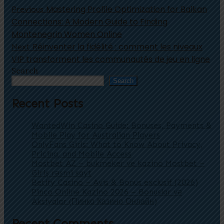
Mastering Profile Optimization for Balkan
Previous
Connections: A Modern Guide to Finding
Montenegrin Women Online
Réinventer la fidélité : comment les niveaux
Next
VIP transforment les communautés de jeu en ligne
Search
Search
Recent Posts
WantedWin Casino Guide: Bonuses, Payments &
Mobile Play for Australian Players
OnlyFans Girls: What to Know About Privacy,
Pricing, and Mobile Access
Mostbet AZ – bukmeker ve kazino Mostbet –
Giriş rəsmi sayt
Betify Casino – Avis & Bonus exclusif (2026)
Pinco Online Kazino 2026 – Bonuslar və
Aksiyalar (Пинко Казино Онлайн)
Recent Comments