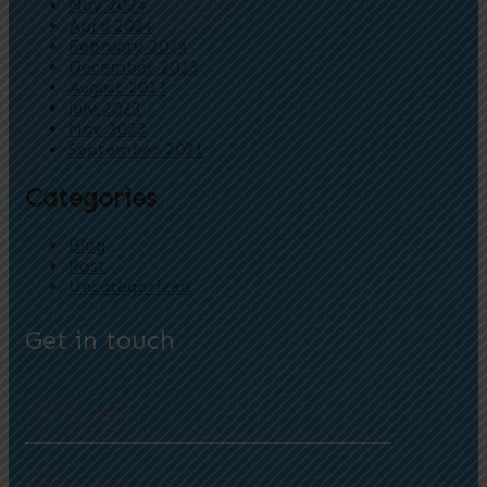
May 2024
April 2024
February 2024
December 2023
August 2023
July 2023
May 2023
September 2021
Categories
Blog
Post
Uncategorized
Get in touch