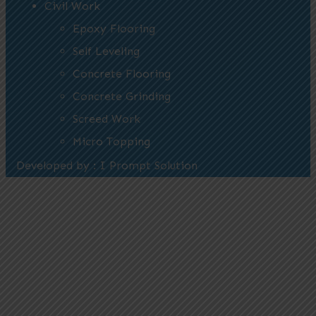
Civil Work
Epoxy Flooring
Self Leveling
Concrete Flooring
Concrete Grinding
Screed Work
Micro Topping
Developed by : I Prompt Solution