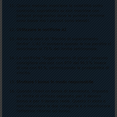
Questo metodo mantiene la volatilità sotto
controllo, soprattutto su slot machine con
jackpot progressivo dove le puntate minime
sono basse ma i payout sono elevati.
Utilizzare le notifiche AI
Attiva le alert di “Rischio di superamento
limite”. L’AI ti avviserà quando le tue perdite si
avvicinano al 75 % del limite settimanale.
Le notifiche “Suggerimento di gioco” possono
consigliare una slot con RTP del 96,5 % invece
di una con 93 %, ottimizzando le probabilità di
vincita.
Sfruttare i bonus in modo responsabile
Quando ricevi un bonus di benvenuto, imposta
un limite di utilizzo separato per il denaro
bonus e per il denaro reale. Questo ti aiuta a
non mescolare le due categorie e a monitorare
l’effettivo ritorno sul bonus.