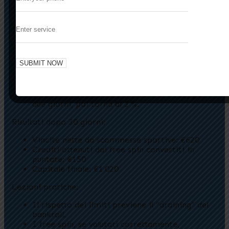
di Serie A, stima una probabilità del 60 % per la
vittoria della squadra A a quota 1.85. La
puntata consigliata è 0,12 del bankroll (€12),
ma Marco riduce al 5 % per contenere il rischio,
puntando €5.
Flat Betting: per le scommesse di valore
inferiore (es. under/over), utilizza una unità
fissa di €2, corrispondente al 2 % del bankroll.
Gestione delle perdite: dopo tre sconfitte
consecutive, riduce la puntata al 1 % (€1) per
due giorni, poi torna al 2 %.
Risultati dopo 30 giorni:
Vincite nette da scommesse sportive: €620
Crediti ottenuti dai free spin convertiti in
puntate: €150
Capitale finale: €1 020
Lezioni pratiche:
Il rispetto dei limiti previene il “draining” del
bankroll.
I free spin, se valutati correttamente,