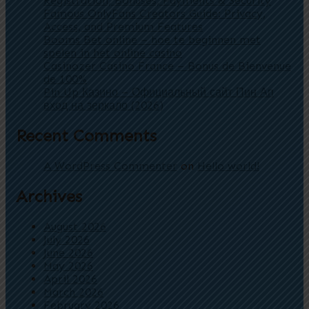
Registration, Bonuses, Payments & Security
Famous OnlyFans Creators Guide: Privacy,
Access, and Premium Features
Booms Bet online – hoe te beginnen met
spelen in het online casino
Casinozer Casino France – Bonus de Bienvenue
de 100%
Pin Up Казино – Официальный сайт Пин Ап
вход на зеркало (2026)
Recent Comments
A WordPress Commenter
on
Hello world!
Archives
August 2026
July 2026
June 2026
May 2026
April 2026
March 2026
February 2026