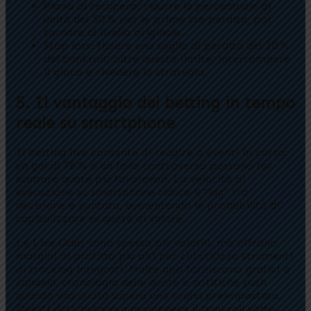
Piano di recupero: ridurre la percentuale di
unità del 50 % per le prime tre perdite, poi
tornare al livello originale.
Stop loss: fissare una soglia di perdita del 20 %
del bankroll; oltre questo limite, interrompere
il gioco e rivedere la strategia.
5. Il vantaggio del betting in tempo
reale su smartphone
Il betting live consente di reagire a eventi in corso:
un gol al 78 % o un fallo controverso possono far
scattare quote più favorevoli. La velocità di
esecuzione su smartphone riduce il “lag” tra
decisione e puntata, aumentando le probabilità di
capitalizzare su quote di valore.
Le Live Odds sono spesso più volatili, ma offrono
margini di profitto più alti per chi utilizza strumenti
di tracking integrati. Molte app forniscono grafici a
candela, cronologia delle quote e notifiche push
quando una quota supera una soglia preimpostata.
Questi dati aiutano a mantenere il bankroll sotto