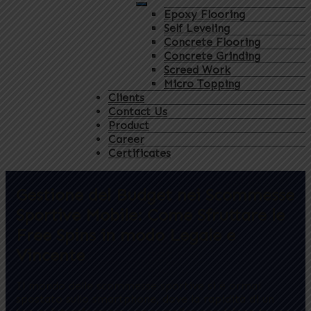
Epoxy Flooring
Self Leveling
Concrete Flooring
Concrete Grinding
Screed Work
Micro Topping
Clients
Contact Us
Product
Career
Certificates
Gestione del Budget nei Scommesse
Sportive Mobile: Come Sfruttare le
Free Spins in modo Legale e
Vincente
Il mondo delle scommesse sportive si è ormai
spostato sullo smartphone, dove la rapidità di un