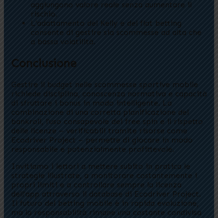
aggiungono valore reale senza aumentare il
rischio.
L’adattamento del Kelly e del flat betting
consente di gestire sia scommesse ad alta che
a bassa volatilità.
Conclusione
Gestire il budget nelle scommesse sportive mobile
richiede disciplina, conoscenza normativa e capacità
di sfruttare i bonus in modo intelligente. La
combinazione di una corretta pianificazione del
bankroll, l’uso consapevole dei free spin e il rispetto
delle licenze – verificabili tramite risorse come
Ecodriver Project – permette di giocare in modo
responsabile e potenzialmente profittevole.
Invitiamo i lettori a mettere subito in pratica le
strategie illustrate, a monitorare costantemente i
propri limiti e a controllare sempre la licenza
dell’app attraverso il database di Ecodriver Project.
Il futuro del betting mobile è in rapida evoluzione,
ma la responsabilità rimane una costante condivisa