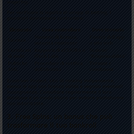
wagering.
Per verificare la legalità di un’app di betting, i
giocatori dovrebbero controllare:
Elemento
Cosa controllare
Dove trovarlo
Numero di licenza,
Footer dell’app
Licenza
autorità emittente
o sito web
Certificati
Rapporti di eCOGRA o
Sezione
di audit
iTech Labs
“Responsabilità”
Politiche
Procedure di verifica
Termini e
AML
dell’identità
condizioni
Ecodriver Project, sito di ranking indipendente,
elenca le app con licenza valida e segnala eventuali
incongruenze. Consultare regolarmente il loro
database è un modo sicuro per evitare piattaforme
non autorizzate.
3. Free Spins: un bonus che può
trasformare il tuo bankroll