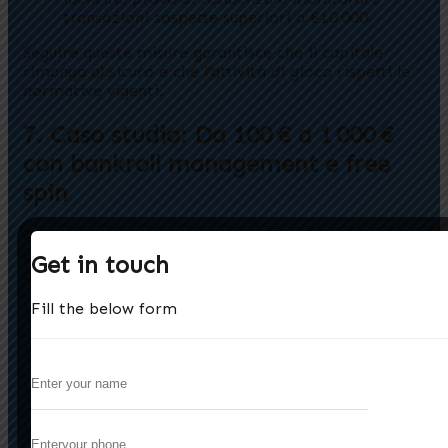
transazioni sospette superiori a €10 000.
Seguire queste misure garantisce che il capitale
rimanga al sicuro e che l’attività di gioco rispetti le
normative vigenti.
7. Caso studio: Da 100 € a 1 000 €
con bankroll management e free
spin
Profilo fittizio: Marco, 28 anni, appassionato di
calcio e slot, inizia con €100 su una app licenziata
Get in touch
da MGA.
Fill the below form
Impostazione dei limiti: Marco fissa un budget
giornaliero di €10 e un limite settimanale di
€50.
Utilizzo dei free spin: riceve 20 free spin su
“Starburst” con wagering 25x e limite payout
€30. Con un RTP del 96,1 % il valore atteso è
€0,192 per spin, quindi €3,84 di valore teorico.
Applicazione del Kelly Criterion: su una partita