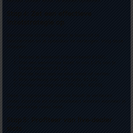
verliest zonder winst te kunnen opnemen.
Stap 4: Zet een effectieve
inzetstrategie op
Een slimme strategie helpt je bankroll te
beschermen en je speelduur te verlengen. Volg deze
stappen:
Bepaal je bankroll (bijvoorbeeld €100).
Stel een eenmalige inzet in van 1‑2% van je
totale bankroll (€1‑2).
Pas de inzet aan na elke winst of verlies:
Win: verhoog met 10% (bijv. €1,10).
Verlies: verlaag met 10% (bijv. €0,90).
Deze “progressieve” aanpak houdt je verliezen
onder controle en maximaliseert winsten wanneer je
een gelukkige reeks hebt.
Stap 5: Profiteer van live‑dealer
slots