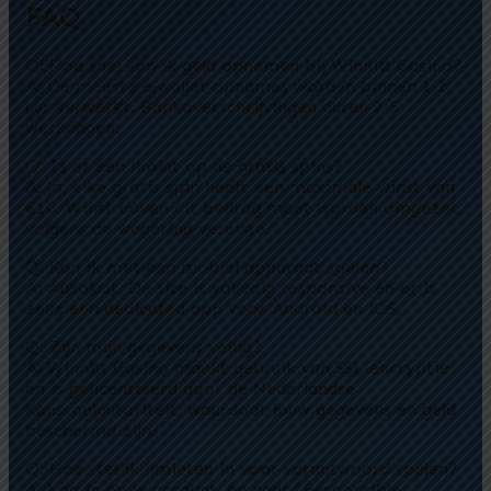
FAQ
Q: Hoe snel kan ik geld opnemen bij Winnitt Casino?
A: De meeste e‑wallet opnames worden binnen 1‑2
uur verwerkt. Bankoverschrijvingen duren 2‑5
werkdagen.
Q: Is er een limiet op de gratis spins?
A: Ja, elke gratis spin heeft een maximale winst van
€10. Winst boven dit bedrag moet worden omgezet
volgens de wagering‑vereiste.
Q: Kan ik met een mobiel apparaat spelen?
A: Absoluut. De site is volledig responsive en er is
zelfs een dedicated app voor Android en iOS.
Q: Zijn mijn gegevens veilig?
A: Winnitt Casino maakt gebruik van SSL‑encryptie
en is gelicentieerd door de Nederlandse
Kansspelautoriteit, waardoor jouw gegevens en geld
beschermd zijn.
Q: Hoe stel ik limieten in voor verantwoord spelen?
A: Log in op je account, ga naar “Responsible