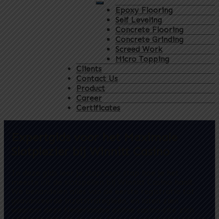
Epoxy Flooring
Self Leveling
Concrete Flooring
Concrete Grinding
Screed Work
Micro Topping
Clients
Contact Us
Product
Career
Certificates
Expertgids voor het Maximale
Slotplezier bij Winnitt Casino
In deze gids leer je stap voor stap hoe je het
meeste uit de slotspellen bij Winnitt Casino haalt.
We behandelen alles van de eerste registratie tot
geavanceerde inzetstrategieën, en laten zien
waarom deze Nederlandse online casino‑site zich