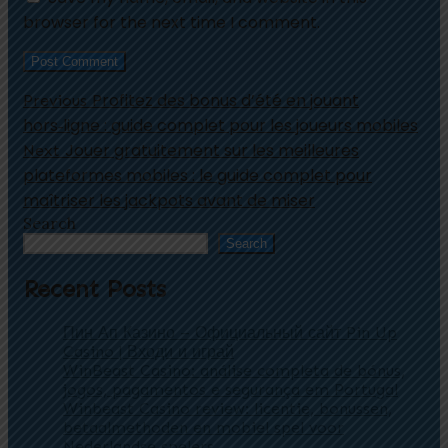
browser for the next time I comment.
Profitez des bonus d’été en jouant
Previous
hors‑ligne : guide complet pour les joueurs mobiles
Jouer gratuitement sur les meilleures
Next
plateformes mobiles : le guide complet pour
maîtriser les jackpots avant de miser
Search
Search
Recent Posts
Пин Ап Казино – Официальный сайт Pin Up
Casino | Входи и играй
WinBeast Casino: análise completa de bónus,
jogos, pagamentos e segurança em Portugal
Winbeast Casino review: licentie, bonussen,
betaalmethoden en mobiel spel voor
Nederlandse spelers