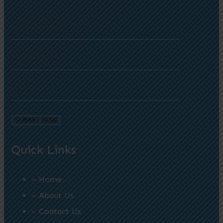
Quick Links
– Home
– About Us
– Contact Us