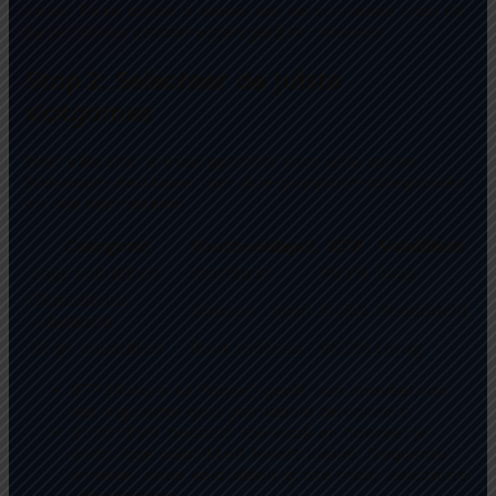
spins. Deze bonus is ideaal om verschillende slots uit
te proberen zonder eigen geld te riskeren.
Stap 2: Selecteer de juiste
slotgames
Niet elke slot is even geschikt voor elke speler.
Hieronder een tabel met drie populaire categorieën
en hun kenmerken:
Categorie
Voorbeeldspel
RTP
Volatiliteit
Lage volatiliteit
Starburst
96,1%
Laag
Gemiddelde
Gonzo’s Quest
95,8%
Gemiddeld
volatiliteit
Hoge volatiliteit
Book of Dead
96,2%
Hoog
RTP (Return to Player) geeft aan hoeveel van
het ingezette geld gemiddeld terugkeert.
Volatiliteit bepaalt hoe vaak en hoeveel je
wint; lage volatiliteit levert kleine, frequente
winsten, hoge volatiliteit grote maar zeldzame
uitbetalingen.