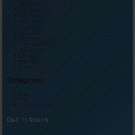
July 2025
June 2025
May 2025
April 2025
May 2024
April 2024
February 2024
December 2023
August 2023
July 2023
May 2023
September 2021
Categories
Blog
Post
Uncategorized
Get in touch