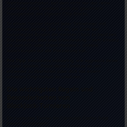
Wettbewerbsfaktor, bei dem nicht nur das reine
Gewinnen zählt, sondern auch das geschickte
Management des eigenen Chip‑Stacks.
In einem Turnier startet jeder Teilnehmer mit
demselben Betrag. Ziel ist es, am Ende der
festgelegten Runden die meisten Chips zu besitzen.
Das bedeutet, dass jede Entscheidung – vom Einsatz
bis zum Hit‑ oder Stand‑Moment – direkte
Auswirkungen auf die Platzierung hat.
Pro Tipp:
Beobachte frühzeitig, wie aggressiv deine
Gegner spielen. Passe deine Einsätze an, um
entweder zu überholen oder dich vor einem
schnellen Chip‑Verlust zu schützen.
Die wichtigsten Regeln und
Besonderheiten von
Blackjack‑Turnieren
Ein typisches Turnier im Casinolab Casino folgt
diesen Grundregeln: