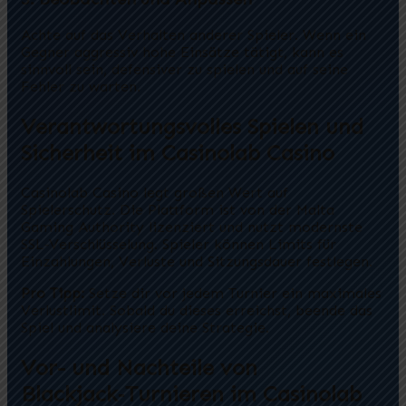
Achte auf das Verhalten anderer Spieler. Wenn ein
Gegner aggressiv hohe Einsätze tätigt, kann es
sinnvoll sein, defensiver zu spielen und auf seine
Fehler zu warten.
Verantwortungsvolles Spielen und
Sicherheit im Casinolab Casino
Casinolab Casino legt großen Wert auf
Spielerschutz. Die Plattform ist von der Malta
Gaming Authority lizenziert und nutzt modernste
SSL‑Verschlüsselung. Spieler können Limits für
Einzahlungen, Verluste und Sitzungsdauer festlegen.
Pro Tipp:
Setze dir vor jedem Turnier ein maximales
Verlustlimit. Sobald du dieses erreichst, beende das
Spiel und analysiere deine Strategie.
Vor- und Nachteile von
Blackjack‑Turnieren im Casinolab