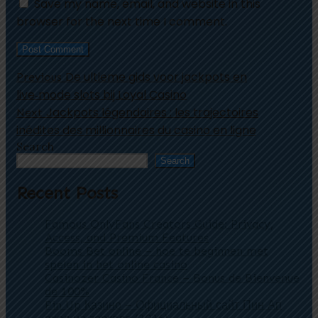
Save my name, email, and website in this
browser for the next time I comment.
De ultieme gids voor jackpots en
Previous
live‑mode slots bij Loyal Casino
Jackpots légendaires : les trajectoires
Next
inédites des millionnaires du casino en ligne
Search
Search
Recent Posts
Famous OnlyFans Creators Guide: Privacy,
Access, and Premium Features
Booms Bet online – hoe te beginnen met
spelen in het online casino
Casinozer Casino France – Bonus de Bienvenue
de 100%
Pin Up Казино – Официальный сайт Пин Ап