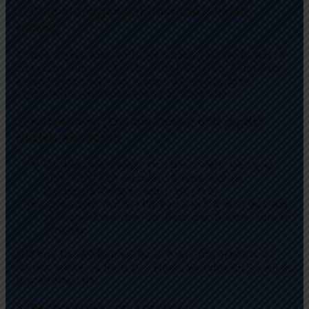
1. Chip‑Management über die Runden
hinweg
In den ersten Runden ist es ratsam, kleine Einsätze
zu setzen, um den Stack zu stabilisieren. Sobald du
einen Vorsprung hast, kannst du die Einsätze
erhöhen, um die Konkurrenz zu überholen.
2. Nutzen von „Double Down“ und „Split“
gezielt einsetzen
Double Down lohnt sich besonders, wenn du
eine Hand von 10 oder 11 hast und die
Dealer‑Up‑Card schwach ist (2–6).
Split sollte nur bei Paaren wie 8‑8 oder Ass‑Ass
verwendet werden, da diese die Gewinnchancen
erhöhen.
Did You Know?
Beim Split von Ass‑Ass erhältst du
nur ein weiteres Blatt pro Hand, was das Risiko eines
Busts reduziert.
3. Beobachten und Anpassen