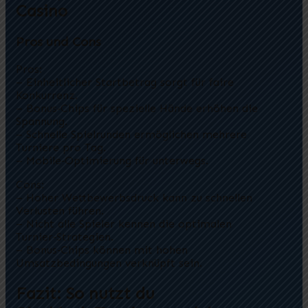
Casino
Pros und Cons
Pros:
– Einheitlicher Startbetrag sorgt für faire
Konkurrenz.
– Bonus‑Chips für spezielle Hände erhöhen die
Spannung.
– Schnelle Spielrunden ermöglichen mehrere
Turniere pro Tag.
– Mobile‑Optimierung für unterwegs.
Cons:
– Hoher Wettbewerbsdruck kann zu schnellen
Verlusten führen.
– Nicht alle Spieler kennen die optimalen
Turnier‑Strategien.
– Bonus‑Chips können mit hohen
Umsatzbedingungen verknüpft sein.
Fazit: So nutzt du