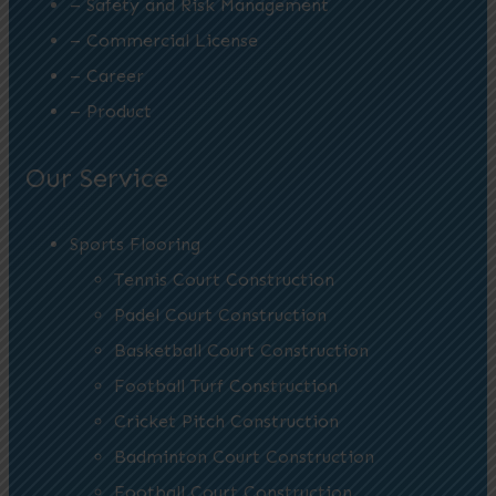
– Safety and Risk Management
– Commercial License
– Career
– Product
Our Service
Sports Flooring
Tennis Court Construction
Padel Court Construction
Basketball Court Construction
Football Turf Construction
Cricket Pitch Construction
Badminton Court Construction
Football Court Construction