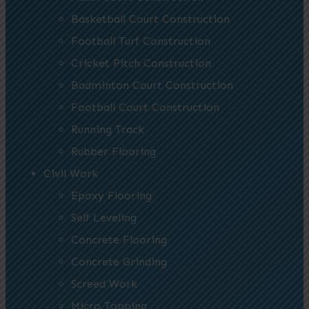
Basketball Court Construction
Football Turf Construction
Cricket Pitch Construction
Badminton Court Construction
Football Court Construction
Running Track
Rubber Flooring
Civil Work
Epoxy Flooring
Self Leveling
Concrete Flooring
Concrete Grinding
Screed Work
Micro Topping