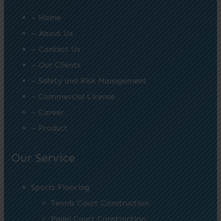
– Home
– About Us
– Contact Us
– Our Clients
– Safety and Risk Management
– Commercial License
– Career
– Product
Our Service
Sports Flooring
Tennis Court Construction
Padel Court Construction