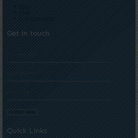
Blog
Post
Uncategorized
Get in touch
Quick Links