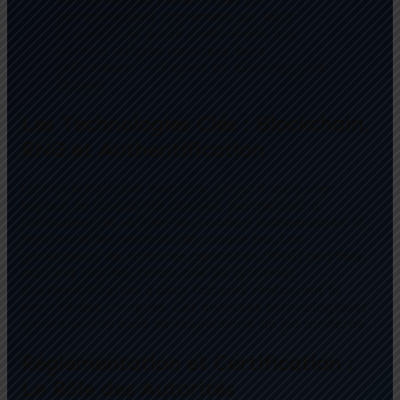
communiquent clairement sur leurs
processus et qui se conforment aux
normes strictes rassurent leurs
utilisateurs.” — Expert en iGaming, Jane
Dupont
Les Technologies Clés : Blockchain,
RNG et Authentification
La blockchain, par exemple, s’inscrit dans une
logique de traçabilité absolue, permettant à
l’utilisateur de vérifier de manière indépendante la
légitimité des résultats de chaque jeu. Les
générateurs de nombres aléatoires (RNG) certifiés
assurent l’équité, tandis que les systèmes
d’authentification à deux facteurs renforcent la
sécurité des comptes. Ces avancées technologiques
constituent la base de l’expérience de jeu moderne.
Réglementation et Certification :
Le Rôle des Autorités