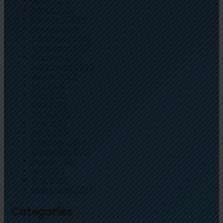
April 2026
March 2026
February 2026
January 2026
December 2025
November 2025
October 2025
September 2025
August 2025
July 2025
June 2025
May 2025
April 2025
May 2024
April 2024
February 2024
December 2023
August 2023
July 2023
May 2023
September 2021
Categories