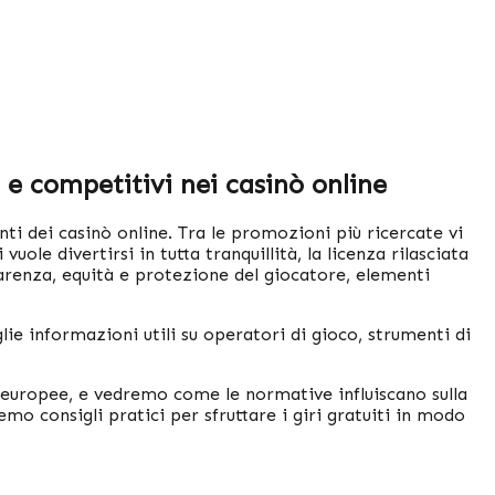
 e competitivi nei casinò online
tanti dei casinò online. Tra le promozioni più ricercate vi
le divertirsi in tutta tranquillità, la licenza rilasciata
renza, equità e protezione del giocatore, elementi
ie informazioni utili su operatori di gioco, strumenti di
i europee, e vedremo come le normative influiscano sulla
o consigli pratici per sfruttare i giri gratuiti in modo