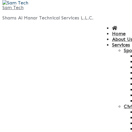
Skip
Sam Tech
to
Shams Al Manar Technical Services L.L.C.
content
Home
About U
Services
Spo
Civ