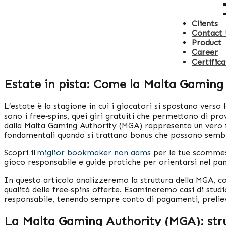
Clients
Contact 
Product
Career
Certifica
Estate in pista: Come la Malta Gaming A
L’estate è la stagione in cui i giocatori si spostano verso l
sono i free‑spins, quei giri gratuiti che permettono di prov
dalla Malta Gaming Authority (MGA) rappresenta un vero f
fondamentali quando si trattano bonus che possono sembra
Scopri il
miglior bookmaker non aams
per le tue scommess
gioco responsabile e guide pratiche per orientarsi nel 
In questo articolo analizzeremo la struttura della MGA, co
qualità delle free‑spins offerte. Esamineremo casi di stud
responsabile, tenendo sempre conto di pagamenti, preliev
La Malta Gaming Authority (MGA): stru