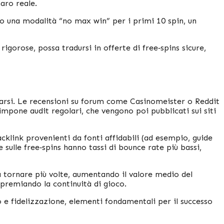
naro reale.
dono una modalità “no max win” per i primi 10 spin, un
orose, possa tradursi in offerte di free‑spins sicure,
trarsi. Le recensioni su forum come Casinomeister o Reddit
mpone audit regolari, che vengono poi pubblicati sui siti
cklink provenienti da fonti affidabili (ad esempio, guide
 sulle free‑spins hanno tassi di bounce rate più bassi,
a tornare più volte, aumentando il valore medio del
 premiando la continuità di gioco.
 e fidelizzazione, elementi fondamentali per il successo