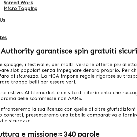
Screed Work
Micro Topping
Us
tes
uthority garantisce spin gratuiti sicuri
e spiagge, i festival e, per molti, verso le offerte più allet
are slot popolari senza impegnare denaro proprio. Per chi vuo
aro di sicurezza. La MGA impone regole rigorose su traspa
re troppo belli per essere veri.
e estive. Alittlemarket è un sito di riferimento che raccogl
panorama delle scommesse non AAMS.
nfronteremo la sua licenza con quelle di altre giurisdizion
io concreti, presenteremo una tabella comparativa e fornirem
i e sicurezza.
ttura e missione ≈ 340 parole