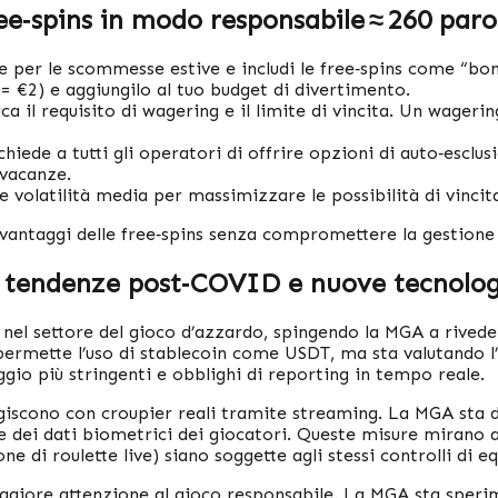
free‑spins in modo responsabile ≈ 260 paro
le per le scommesse estive e includi le free‑spins come “bon
= €2) e aggiungilo al tuo budget di divertimento.
fica il requisito di wagering e il limite di vincita. Un wage
hiede a tutti gli operatori di offrire opzioni di auto‑esclus
 vacanze.
e volatilità media per massimizzare le possibilità di vincit
 vantaggi delle free‑spins senza compromettere la gestione
 tendenze post‑COVID e nuove tecnologi
nel settore del gioco d’azzardo, spingendo la MGA a rivedere
 permette l’uso di stablecoin come USDT, ma sta valutando 
aggio più stringenti e obblighi di reporting in tempo reale.
ragiscono con croupier reali tramite streaming. La MGA sta 
ne dei dati biometrici dei giocatori. Queste misure mirano a 
ne di roulette live) siano soggette agli stessi controlli di eq
iore attenzione al gioco responsabile. La MGA sta sperime