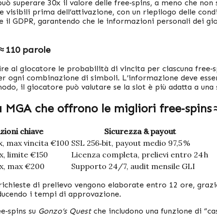
uò superare 30x il valore delle free‑spins, a meno che non 
visibili prima dell’attivazione, con un riepilogo delle cond
 il GDPR, garantendo che le informazioni personali dei gioc
≈ 110 parole
e al giocatore le probabilità di vincita per ciascuna free‑sp
ta per ogni combinazione di simboli. L’informazione deve es
do, il giocatore può valutare se la slot è più adatta a una 
a MGA che offrono le migliori free‑spins 
zioni chiave
Sicurezza & payout
, max vincita €100
SSL 256‑bit, payout medio 97,5 %
, limite €150
Licenza completa, prelievi entro 24 h
x, max €200
Supporto 24/7, audit mensile GLI
richieste di prelievo vengono elaborate entro 12 ore, grazie
iducendo i tempi di approvazione.
ee‑spins su
Gonzo’s Quest
che includono una funzione di “ca