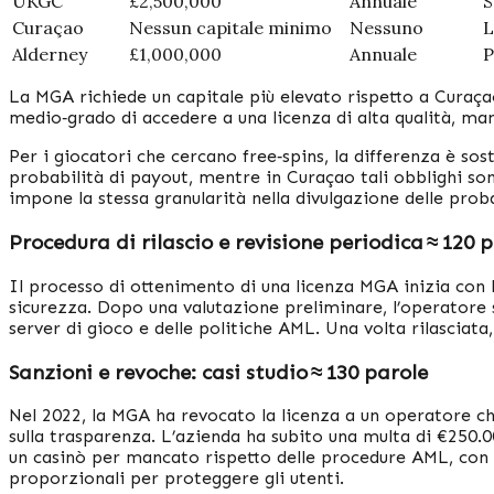
UKGC
£2,500,000
Annuale
S
Curaçao
Nessun capitale minimo
Nessuno
L
Alderney
£1,000,000
Annuale
P
La MGA richiede un capitale più elevato rispetto a Curaç
medio‑grado di accedere a una licenza di alta qualità, man
Per i giocatori che cercano free‑spins, la differenza è so
probabilità di payout, mentre in Curaçao tali obblighi so
impone la stessa granularità nella divulgazione delle probab
Procedura di rilascio e revisione periodica ≈ 120 
Il processo di ottenimento di una licenza MGA inizia con la
sicurezza. Dopo una valutazione preliminare, l’operatore s
server di gioco e delle politiche AML. Una volta rilasciata,
Sanzioni e revoche: casi studio ≈ 130 parole
Nel 2022, la MGA ha revocato la licenza a un operatore ch
sulla trasparenza. L’azienda ha subito una multa di €250.0
un casinò per mancato rispetto delle procedure AML, con c
proporzionali per proteggere gli utenti.