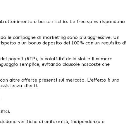
ntrattenimento a basso rischio. Le free‑spins rispondono
ndo le campagne di marketing sono più aggressive. Un
ispetto a un bonus deposito del 100 % con un requisito di
 payout (RTP), la volatilità della slot e il numero
linguaggio semplice, evitando clausole nascoste che
n altre offerte presenti sul mercato. L’effetto è una
ssistenza clienti.
e
fici.
ncludono verifiche di uniformità, indipendenza e