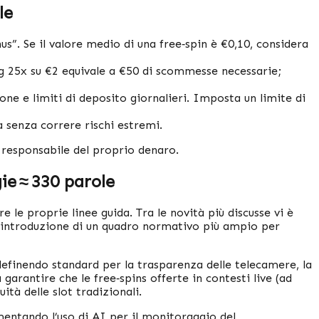
le
us”. Se il valore medio di una free‑spin è €0,10, considera
ring 25x su €2 equivale a €50 di scommesse necessarie;
ione e limiti di deposito giornalieri. Imposta un limite di
a senza correre rischi estremi.
 responsabile del proprio denaro.
e ≈ 330 parole
 le proprie linee guida. Tra le novità più discusse vi è
l’introduzione di un quadro normativo più ampio per
definendo standard per la trasparenza delle telecamere, la
garantire che le free‑spins offerte in contesti live (ad
uità delle slot tradizionali.
ntando l’uso di AI per il monitoraggio del