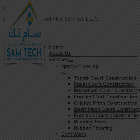
Sam Tech
Shams Al Manar Technical Services L.L.C.
Home
About Us
Services
Sports Flooring
Tennis Court Construction
Padel Court Construction
Basketball Court Construct
Football Turf Construction
Cricket Pitch Construction
Badminton Court Construct
Football Court Constructio
Running Track
Rubber Flooring
Civil Work