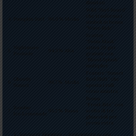
illimitati
Wild “Surf‑Board”
che trasforma i
4
Pumpkin Surf
96,0 %
Media
simboli in bonus
“Wave‑Ride”
Scatter
“Swim‑Mask”
Nightmare
attiva 20 giri
5
94,5 %
Alta
Poolside
gratuiti con
“Blood‑Splash”
multiplier
Feature “Sunset
Ghostly
Reel‑Shift” che
6
96,7 %
Media
Sunset
sposta i rulli
verso sinistra
Bonus
“Frost‑Bite” con
Zombie
7
95,2 %
Bassa
scelta di tre
Ice‑Lemonade
ghiaccioli per
premi extra
Sun‑burnt Skeleton – Ambientata su una