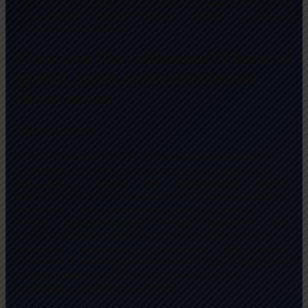
concreti, una guida passo‑passo e alcune strategie di
base, così da trasformare la curiosità in una sessione
di gioco consapevole.
Cos’è una Slot Halloween? Elementi
grafici, suoni e meccaniche che
fanno paura
Tema grafico
Le slot Halloween si distinguono per una palette
cromatica che predilige il nero, il viola scuro e il
rosso sangue, ma con accenti di colori estivi come il
giallo sole o il turchese mare. I rulli sono popolati
da simboli tipici: zucche intagliate, pipistrelli,
streghe, ma anche oggetti più legati all’estate, come
occhiali da sole spettrali o cocktail “infestati”. Le
animazioni “jump‑scare” sono spesso integrate nei
momenti di vincita più importanti, facendo apparire
un fantasma dietro al simbolo vincente per
aggiungere un effetto sorpresa.