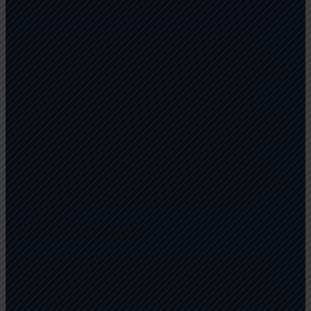
Colonne sonore e effetti sonori
Il sound design di una slot horror è una parte
fondamentale dell’immersione. Musiche di
sottofondo con organi, campane a vento o synth
inquietanti creano un’atmosfera di tensione, mentre
gli effetti sonori dei rulli che girano possono
includere scricchiolii di porte, ululati di lupi o il
fruscio di sabbia su una spiaggia deserta, a seconda
del tema estivo scelto. Quando si attiva un bonus, la
colonna sonora si trasforma, passando da un tono
cupo a uno più “festivo” con cori di bambini
fantasma che cantano una melodia estiva. Questi
cambiamenti acustici segnalano al giocatore che sta
per accadere qualcosa di speciale, aumentando
l’engagement.
Meccaniche tipiche
Le meccaniche delle slot Halloween vanno oltre i
semplici giri gratuiti: spesso includono “pumpkin
bonus” dove il giocatore deve scegliere tra diverse
zucche per rivelare moltiplicatori o simboli wild