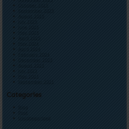
October 2025
September 2025
August 2025
July 2025
June 2025
May 2025
April 2025
May 2024
April 2024
February 2024
December 2023
August 2023
July 2023
May 2023
September 2021
Categories
Blog
Post
Uncategorized