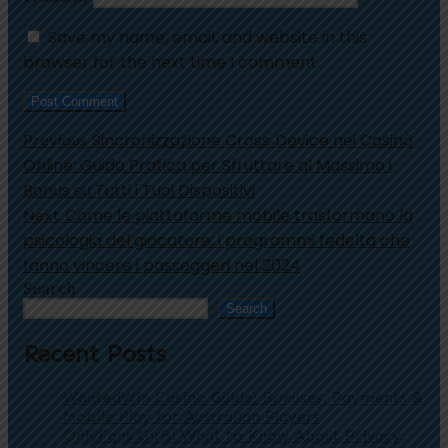
Save my name, email, and website in this
browser for the next time I comment.
Sincronizzazione Cross‑Device nei Casinò
Previous
Online: Guida Pratica per Sfruttare al Massimo i
Bonus su Tutti i Tuoi Dispositivi
Come le piattaforme mobile trasformano la
Next
psicologia del giocatore: i programmi fedeltà che
fanno vincere i passeggeri nel 2024
Search
Search
Recent Posts
WantedWin Casino Guide: Bonuses, Payments &
Mobile Play for Australian Players
OnlyFans Girls: What to Know About Privacy,