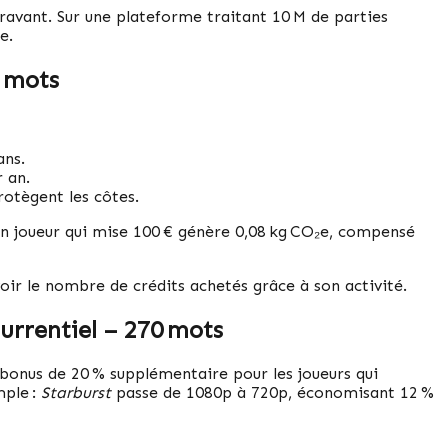
vant. Sur une plateforme traitant 10 M de parties
e.
0 mots
ans.
 an.
rotègent les côtes.
un joueur qui mise 100 € génère 0,08 kg CO₂e, compensé
voir le nombre de crédits achetés grâce à son activité.
rrentiel – 270 mots
bonus de 20 % supplémentaire pour les joueurs qui
mple :
Starburst
passe de 1080p à 720p, économisant 12 %