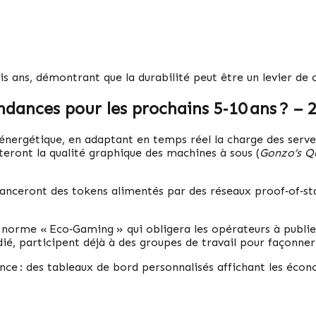
is ans, démontrant que la durabilité peut être un levier de 
endances pour les prochains 5‑10 ans ? – 
n énergétique, en adaptant en temps réel la charge des serve
ront la qualité graphique des machines à sous (
Gonzo’s Q
anceront des tokens alimentés par des réseaux proof‑of‑stake
orme « Eco‑Gaming » qui obligera les opérateurs à publier 
ié, participent déjà à des groupes de travail pour façonner
nce : des tableaux de bord personnalisés affichant les écon