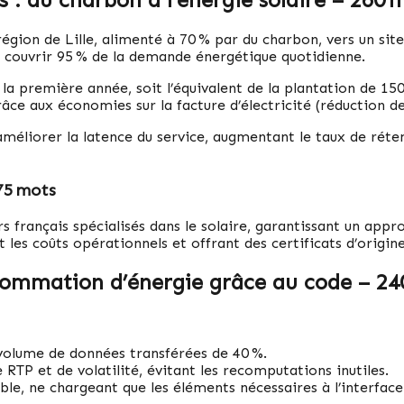
région de Lille, alimenté à 70 % par du charbon, vers un si
couvrir 95 % de la demande énergétique quotidienne.
la première année, soit l’équivalent de la plantation de 150 
râce aux économies sur la facture d’électricité (réduction de
’améliorer la latence du service, augmentant le taux de ré
75 mots
s français spécialisés dans le solaire, garantissant un app
les coûts opérationnels et offrant des certificats d’origin
onsommation d’énergie grâce au code – 24
olume de données transférées de 40 %.
 RTP et de volatilité, évitant les recomputations inutiles.
ble, ne chargeant que les éléments nécessaires à l’interface