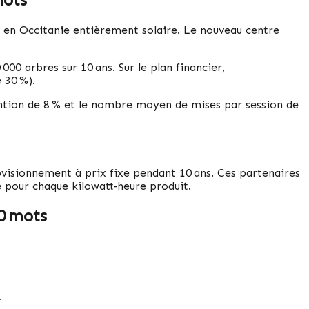
te en Occitanie entièrement solaire. Le nouveau centre
000 arbres sur 10 ans. Sur le plan financier,
 30 %).
tention de 8 % et le nombre moyen de mises par session de
rovisionnement à prix fixe pendant 10 ans. Ces partenaires
e pour chaque kilowatt‑heure produit.
0 mots
.