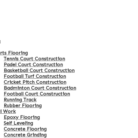
s
rts Flooring
Tennis Court Construction
Padel Court Construction
Basketball Court Construction
Football Turf Construction
Cricket Pitch Construction
Badminton Court Construction
Football Court Construction
Running Track
Rubber Flooring
il Work
Epoxy Flooring
Self Leveling
Concrete Flooring
Concrete Grinding