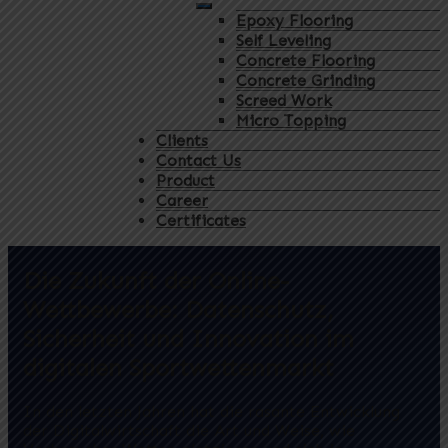
Epoxy Flooring
Self Leveling
Concrete Flooring
Concrete Grinding
Screed Work
Micro Topping
Clients
Contact Us
Product
Career
Certificates
Die Zukunft der Online-
Wettbewerbe: Datenschutz,
Sicherheit und Innovation im
digitalen Sportwettenmarkt
In den letzten Jahren hat die rasante Entwicklung
der Digitalwirtschaft die Art und Weise, wie