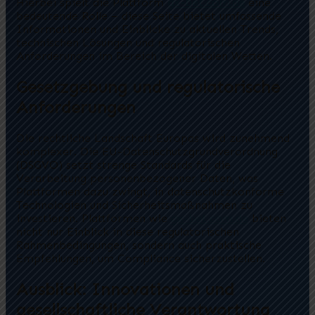
Hierbei spielt die Plattform
gx-bet.com.de
eine
bedeutende Rolle – diese Seite bietet umfassende
Informationen und Einblicke zu aktuellen Trends,
technischen Lösungen und regulatorischen
Anforderungen im Bereich der digitalen Wetten.
Gesetzgebung und regulatorische
Anforderungen
Die rechtliche Landschaft Europas wird zunehmend
komplexer. Die EU-Datenschutzgrundverordnung
(DSGVO) setzt strenge Standards für die
Verarbeitung personenbezogener Daten, was
Plattformen dazu zwingt, in datenschutzkonforme
Technologien und Sicherheitsmaßnahmen zu
investieren. Plattformen wie
gx-bet.com.de
bieten
nicht nur Einblick in diese regulatorischen
Rahmenbedingungen, sondern auch praktische
Empfehlungen, um Compliance sicherzustellen.
Ausblick: Innovationen und
gesellschaftliche Verantwortung