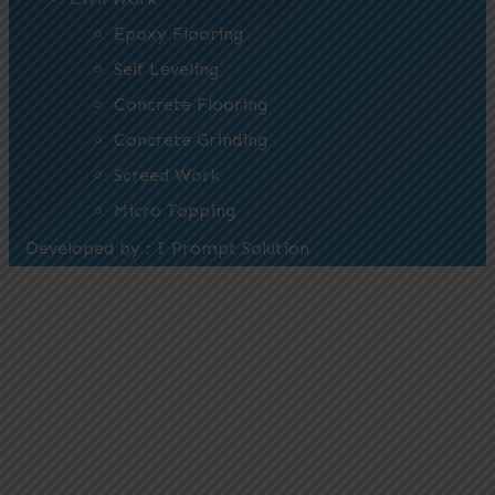
Epoxy Flooring
Self Leveling
Concrete Flooring
Concrete Grinding
Screed Work
Micro Topping
Developed by : I Prompt Solution