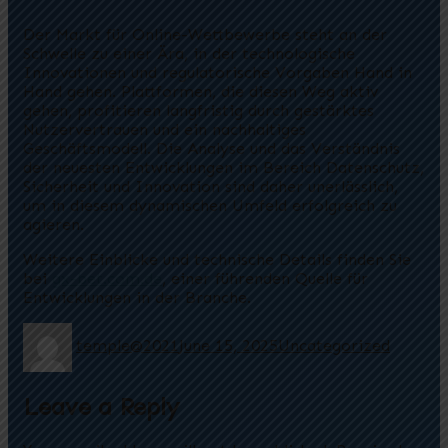
Der Markt für Online-Wettbewerbe steht an der
Schwelle zu einer Ära, in der technologische
Innovationen und regulatorische Vorgaben Hand in
Hand gehen. Plattformen, die diesen Weg aktiv
gehen, profitieren langfristig durch gestärktes
Nutzervertrauen und ein nachhaltiges
Geschäftsmodell. Die Analyse und das Verständnis
der neuesten Entwicklungen im Bereich Datenschutz,
Sicherheit und Innovation sind daher unerlässlich,
um in diesem dynamischen Umfeld erfolgreich zu
agieren.
Weitere Einblicke und technische Details finden Sie
bei
gx-bet.com.de
, einer führenden Quelle für
Entwicklungen in der Branche.
temple@2021
June 15, 2025
Uncategorized
Leave a Reply