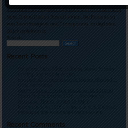
Die Zukunft des Online-Glücksspiels:
Previous
Innovationen, Regulierungen und Marktentwicklung
Online Casino Bewertungen: Die Bedeutung
Next
von Zuverlässigkeit und Transparenz im digitalen
Glücksspielmarkt
Search
Search
Recent Posts
OnlyFans Girls: What to Know About Privacy,
Pricing, and Mobile Access
Mostbet AZ – bukmeker ve kazino Mostbet –
Giriş rəsmi sayt
Betify Casino – Avis & Bonus exclusif (2026)
Pinco Online Kazino 2026 – Bonuslar və
Aksiyalar (Пинко Казино Онлайн)
Казино онлайн 2026 – самые перспективные
площадки для любителей азартных игр
Recent Comments