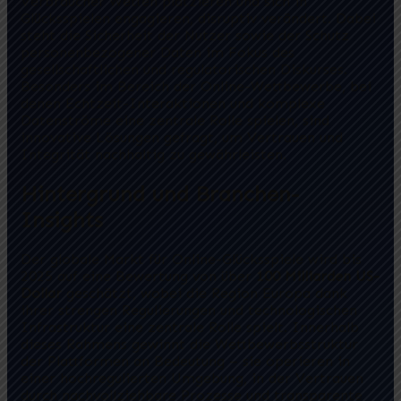
Verbraucher Wetten platzieren und sich in
Glücksspielen engagieren, disruptiv verändert. Dabei
steht die Sicherheit der Nutzer sowie der Schutz
personenbezogener Daten im Fokus des
gesellschaftlichen und regulatorischen Diskurses.
Besonders im Bereich der Online-Wettbewerbe, bei
denen Echtzeit-Interaktionen und komplexe
Datenströme eine zentrale Rolle spielen, sind
innovative Lösungen gefragt, um Vertrauen und
Integrität nachhaltig zu gewährleisten.
Hintergrund und Branchen-
Insights
Der globale Markt für Online-Glücksspiele wird bis
2025 auf eine Bewertung von über
100 Milliarden US-
Dollar
geschätzt, wobei die Region Europa dank
ihrer strengen Regulierungen und technologischen
Infrastruktur eine zentrale Rolle spielt. Innerhalb
dieses Rahmens gewinnt die Wettbewerbsstruktur
der Plattformen an Bedeutung – sie operieren in
einer hochregulierten Umgebung, in der Vertrauen
durch nachvollziehbare Prozesse und transparente