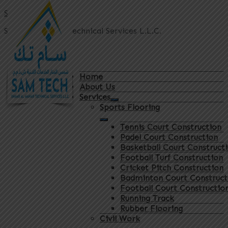
Sam Tech
Shams Al Manar Technical Services L.L.C.
Home
About Us
Services
Sports Flooring
Tennis Court Construction
Padel Court Construction
Basketball Court Construct
Football Turf Construction
Cricket Pitch Construction
Badminton Court Construct
Football Court Constructio
Running Track
Rubber Flooring
Civil Work