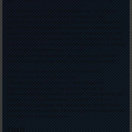
Die Balance zwischen technologischer Innovation
und gesellschaftlicher Verantwortung ist der
Schlüssel für das nachhaltige Wachstum im Bereich
der Online-Wettbewerbe. Entwickler und Betreiber
müssen die Risiken von Spielsucht, Manipulation und
Datenschutzverletzungen im Blick behalten. Hierbei
helfen fortschrittliche Sicherheitslösungen und offene
Informationsplattformen – so wie
gx-bet.com.de
,
die eine zentrale Rolle bei der Aufklärung und dem
sicheren Umgang mit diesen Technologien spielt.
In der Zukunft werden wir eine verstärkte
Integration von
KI-gestützten
Überwachungssystemen
und
verschlüsselten
Datenanalysen
sehen, die die Integrität der
Wettumgebungen sichern, ohne die Privatsphäre der
Nutzer zu kompromittieren. Letztlich wird nur
Plattformen gelingen, die den sicheren Schutz ihrer
Nutzer mit innovativen Technologien verknüpfen und
transparent kommunizieren.
Fazit