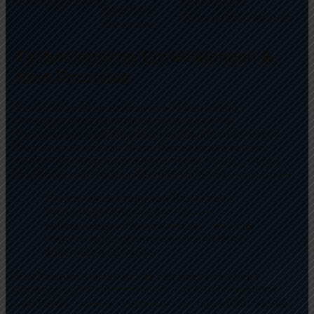
Wettangeboten
lückenlose
und Live-
Datenübertragung
Streams
Technologische Entwicklungen &
Best Practices
Farbenfrohe Innovationen wie
künstliche
Intelligenz
(KI) und
blockchain-basierte
Transparenz
sind längst keine Zukunftsmusik mehr.
Plattformen, die auf diese Technologien setzen,
heben ihre Angebote auf ein neues Niveau, steigern
das Nutzervertrauen und minimieren Betrugsrisiken.
“Durch die Nutzung von Blockchain-
Technologie können Betrugsversuche
nahezu ausgeschlossen werden, weil alle
Wetten und Ergebnisse nachvollziehbar
dokumentiert werden.”
Ein Beispiel hierfür ist die Nutzung von Smart
Contracts, die automatisiert und fälschungssicher
validieren, ob eine Wette korrekt ausgeführt wurde.