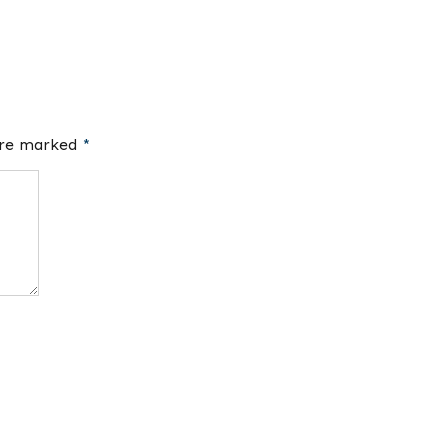
 are marked
*