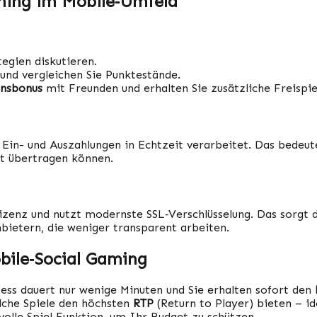
aming im Mobile‑Umfeld
tegien diskutieren.
 und vergleichen Sie Punktestände.
nsbonus
mit Freunden und erhalten Sie zusätzliche Freispie
n- und Auszahlungen in Echtzeit verarbeitet. Das bedeute
et übertragen können.
izenz und nutzt modernste SSL‑Verschlüsselung. Das sorgt d
bietern, die weniger transparent arbeiten.
obile‑Social Gaming
ess dauert nur wenige Minuten und Sie erhalten sofort den
elche Spiele den höchsten
RTP
(Return to Player) bieten – id
volle Spiel‑Funktion, um Ihr Budget zu schützen.