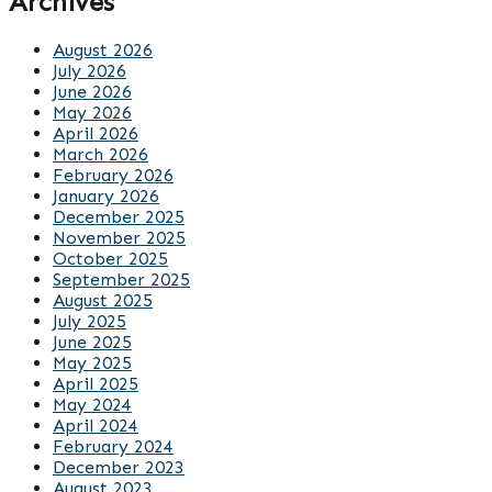
Archives
August 2026
July 2026
June 2026
May 2026
April 2026
March 2026
February 2026
January 2026
December 2025
November 2025
October 2025
September 2025
August 2025
July 2025
June 2025
May 2025
April 2025
May 2024
April 2024
February 2024
December 2023
August 2023