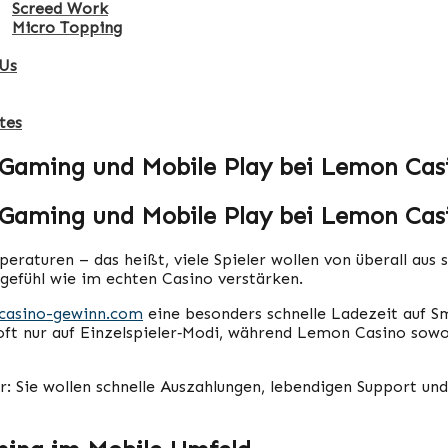
Screed Work
Micro Topping
Us
tes
l Gaming und Mobile Play bei Lemon Cas
l Gaming und Mobile Play bei Lemon Cas
aturen – das heißt, viele Spieler wollen von überall aus 
gefühl wie im echten Casino verstärken.
casino-gewinn.com
eine besonders schnelle Ladezeit auf S
ft nur auf Einzelspieler‑Modi, während Lemon Casino sowohl
: Sie wollen schnelle Auszahlungen, lebendigen Support und 