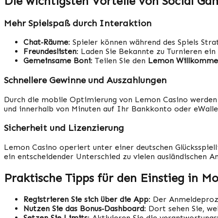
Die wichtigsten Vorteile von Social G
Mehr Spielspaß durch Interaktion
Chat‑Räume
: Spieler können während des Spiels Stra
Freundeslisten
: Laden Sie Bekannte zu Turnieren ein
Gemeinsame Boni
: Teilen Sie den
Lemon Willkomme
Schnellere Gewinne und Auszahlungen
Durch die mobile Optimierung von Lemon Casino werden Ei
und innerhalb von Minuten auf Ihr Bankkonto oder eWall
Sicherheit und Lizenzierung
Lemon Casino operiert unter einer deutschen Glücksspiell
ein entscheidender Unterschied zu vielen ausländischen An
Praktische Tipps für den Einstieg in M
Registrieren Sie sich über die App
: Der Anmeldeproz
Nutzen Sie das Bonus‑Dashboard
: Dort sehen Sie, w
Setzen Sie Limits
: Aktivieren Sie die verantwortungs