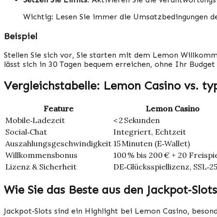
Wichtig: Lesen Sie immer die Umsatzbedingungen des
Beispiel
Stellen Sie sich vor, Sie starten mit dem Lemon Willkom
lässt sich in 30 Tagen bequem erreichen, ohne Ihr Budget
Vergleichstabelle: Lemon Casino vs. t
Feature
Lemon Casino
Mobile‑Ladezeit
< 2 Sekunden
Social‑Chat
Integriert, Echtzeit
Auszahlungsgeschwindigkeit
15 Minuten (E‑Wallet)
Willkommensbonus
100 % bis 200 € + 20 Freispi
Lizenz & Sicherheit
DE‑Glücksspiellizenz, SSL‑25
Wie Sie das Beste aus den Jackpot‑Slot
Jackpot‑Slots sind ein Highlight bei Lemon Casino, beson