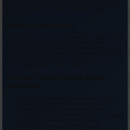
Wahrscheinlichkeit häufig bei 3‑5 %. Dieses „Spread“
kann Ihre Gewinne erheblich steigern, wenn Sie es
ausnutzen.
Beispiel für eine Value Bet
Stellen Sie sich vor, ein Top‑Team spielt gegen einen
Außenseiter. Die Buchmacher‑Quote für den
Außenseiter liegt bei 4,00 (25 % Wahrscheinlichkeit).
Ihre Analyse zeigt jedoch, dass das Team nur eine
30 %ige Gewinnchance hat. Die Differenz von 5 %
macht diese Wette zu einer Value Bet.
Häufige Fehler und wie Sie sie
vermeiden
Zu hohe Einsätze bei hohen Quoten – Setzen
Sie nur einen kleinen Prozentsatz Ihrer
Bankroll, wenn die Quote über 5,00 liegt.
Ignorieren von Bonusbedingungen – Viele Boni
bei Qbets Casino kommen mit hohen
Umsatzanforderungen. Lesen Sie die