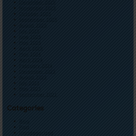
December 2025
November 2025
October 2025
September 2025
August 2025
July 2025
June 2025
May 2025
April 2025
May 2024
April 2024
February 2024
December 2023
August 2023
July 2023
May 2023
September 2021
Categories
Blog
Post
Uncategorized