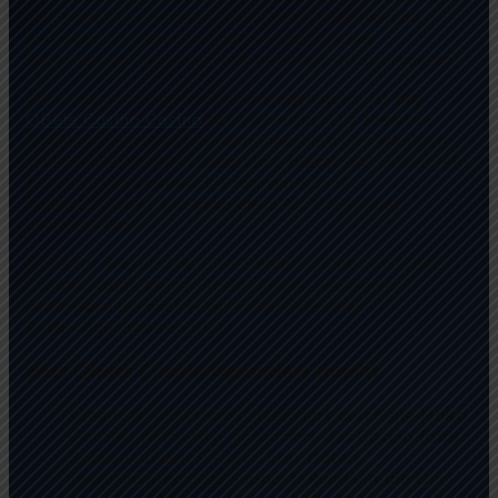
Das Portfolio umfasst über 5.000 Spiele von 66
Software‑Partnern und ein umfangreiches
Sportwetten‑Spektrum mit mehr als 40 Sportarten.
Wenn es um schnelle Auszahlungen geht, ist das
QBets Casino Casino
ein Vorreiter: Die meisten
E‑Wallet‑Zahlungen werden innerhalb von wenigen
Stunden bearbeitet. Zusätzlich bietet das Casino ein
großzügiges Cashback‑Programm und
Rakeback‑Boni, die besonders für Vielspieler
attraktiv sind.
Industry Secret: Die Live‑Dealer‑Tische von Qbets
Casino haben keine Einsatzlimits, was sowohl
Anfängern als auch High‑Rollern flexible
Spielmöglichkeiten gibt.
Was Qbets Casino besonders macht
Lizenz & Sicherheit: Lizenziert durch die Malta
Gaming Authority, garantiert das Casino faire
Spiele und den Schutz Ihrer Daten.
Deutschsprachiger Support: Rund um die Uhr