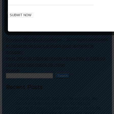
Website
Save my name, email, and website in this
browser for the next time I comment.
Blackjack moderne – Stratégies avancées
Previous
et astuces de tours gratuits pour dominer le
croupier
Jeux de table en mode « Free Play » : l’été où
Next
l’on s’entraîne avant de miser
Search
Search
Recent Posts
Casino de Roscoff app : guide complet des
bonus de bienvenue et leurs conditions
Casino d’Annecy – guide complet : bonus de
bienvenue, méthodes de paiement, appli