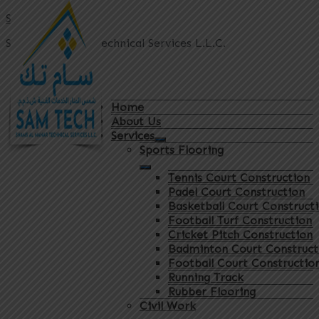
Sam Tech
Shams Al Manar Technical Services L.L.C.
Home
About Us
Services
Sports Flooring
Tennis Court Construction
Padel Court Construction
Basketball Court Construct
Football Turf Construction
Cricket Pitch Construction
Badminton Court Construct
Football Court Constructio
Running Track
Rubber Flooring
Civil Work