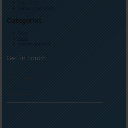
May 2023
September 2021
Categories
Blog
Post
Uncategorized
Get in touch