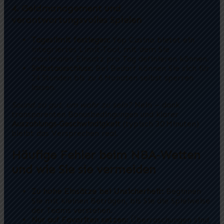
4. Geldmanagement und
verantwortungsvolles Spielen
Tageslimit festlegen:
Yep Casino bietet ein
integriertes Limit‑Tool, mit dem Sie
maximalen Einsatz pro Tag definieren können.
Selbstausschluss:
Bei Bedarf können Sie sich für
24 Stunden bis zu 6 Monaten selbst sperren
lassen.
Sound zu gut, um wahr zu sein?
Nein – dank
transparenten Bonusbedingungen und klarer
Auszahlungs‑Geschwindigkeit
(typisch 30 Minuten)
bleibt das Versprechen real.
Häufige Fehler beim NBA‑Wetten
und wie Sie sie vermeiden
Zu hohe Einsätze bei Unsicherheit:
Beginnen
Sie mit kleinen Beträgen, bis Sie die Spielweise
der Teams verstehen.
Nur auf Favoriten setzen:
Überraschungen sind