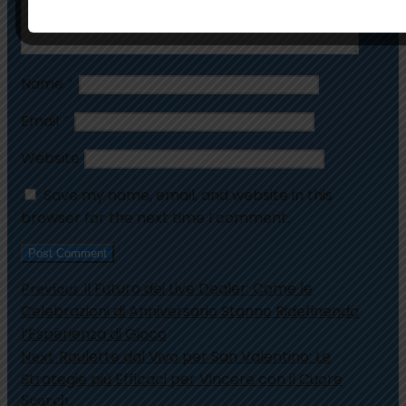
Name
*
Email
*
Website
Save my name, email, and website in this
browser for the next time I comment.
Il Futuro dei Live Dealer: Come le
Previous
Celebrazioni di Anniversario Stanno Ridefinendo
l’Esperienza di Gioco
Roulette dal Vivo per San Valentino: Le
Next
Strategie più Efficaci per Vincere con il Cuore
Search