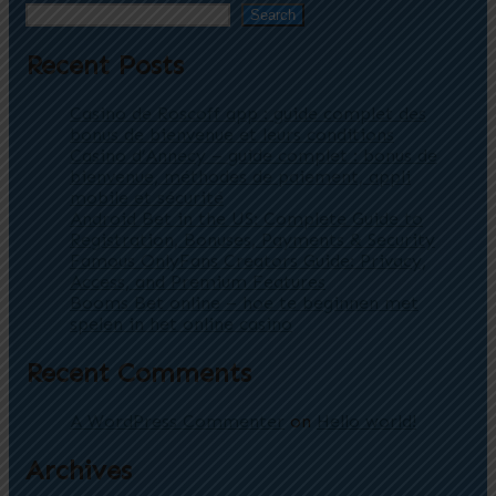
Search
Recent Posts
Casino de Roscoff app : guide complet des
bonus de bienvenue et leurs conditions
Casino d’Annecy – guide complet : bonus de
bienvenue, méthodes de paiement, appli
mobile et sécurité
Android Bet in the US: Complete Guide to
Registration, Bonuses, Payments & Security
Famous OnlyFans Creators Guide: Privacy,
Access, and Premium Features
Booms Bet online – hoe te beginnen met
spelen in het online casino
Recent Comments
A WordPress Commenter
on
Hello world!
Archives