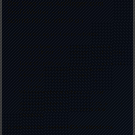
Der Weg vom Anfänger zum
Profi‑Wetter – ein
Schritt‑für‑Schritt‑Plan
1. Registrierung und erste Schritte
Konto anlegen:
Die Anmeldung dauert nur
wenige Minuten. Sie benötigen nur eine gültige
E‑Mail‑Adresse und ein sicheres Passwort.
Identitätsprüfung:
Yep Casino verlangt nur die
üblichen Dokumente (Personalausweis,
Adressnachweis). Der Vorgang ist
automatisiert und dauert meist unter
10 Minuten.
Willkommensbonus sichern:
Nach der
Verifizierung erhalten Sie einen
Willkommensbonus
von bis zu 200 % auf Ihre
erste Einzahlung plus 20 €
Bonus ohne
Einzahlung
.
2. Auswahl der besten NBA‑Wettmärkte