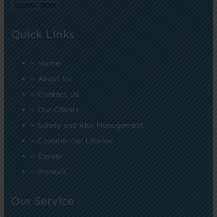
Quick Links
– Home
– About Us
– Contact Us
– Our Clients
– Safety and Risk Management
– Commercial License
– Career
– Product
Our Service