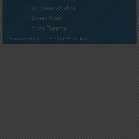
Concrete Grinding
Screed Work
Micro Topping
Developed by : I Prompt Solution