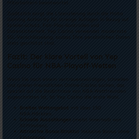
Mitarbeitern beantwortet.
Zusätzlich sorgt die Lizenzierung durch die Malta
Gaming Authority für strenge Auflagen in Bezug auf
Spieler‑schutz, Fair‑Play‑Kontrollen und
Datensicherheit. Yep Casino verwendet modernste
SSL‑Verschlüsselung, sodass Ihre persönlichen Daten
stets geschützt sind.
Fazit: Der klare Vorteil von Yep
Casino für NBA‑Playoff‑Wetten
Wenn Sie nach einem vertrauenswürdigen, schnellen
und spieler‑freundlichen Online‑Casino suchen, das
speziell auf die Bedürfnisse von NBA‑Wettfreunden
zugeschnitten ist, ist Yep Casino die erste Wahl.
Breites Wettangebot
mit über 150
NBA‑Märkten.
Schnelle Auszahlungen
(meist innerhalb von
30 Minuten).
Attraktive Bonus‑Struktur
inklusive Bonus ohne
Einzahlung.