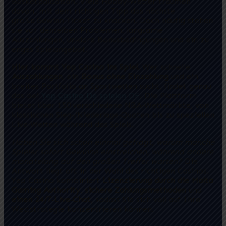
Basketballsaison. Viele Hobby‑Wetter träumen
davon, mit dem richtigen Tipp das nächste
große Gewinn‑Ticket zu knacken. Doch häufig stehen
sie vor denselben Problemen: langsame
Auszahlungen, unklare Bonusbedingungen und ein zu
enges Spielangebot.
Hier kommt Yep Casino ins Spiel.
Wer schnelle
Auszahlungen
, ein
Bonus ohne Einzahlung
und ein
breites Portfolio an Sportwetten sucht, findet genau
das bei
Yep Casino De spielen DE
. Die Plattform
bietet über 150 verschiedene NBA‑Wettmärkte, von
klassischen Sieg‑/Niederlage‑Quoten bis zu speziellen
Live‑Wetten während des Spiels.
Haben Sie sich schon einmal gefragt, warum manche
Spieler sofort Gewinne einstreichen, während andere
monatelang auf den großen Treffer warten?
Die
Antwort liegt oft in der Wahl des richtigen Casinos.
Yep Casino kombiniert
Lizenzierung durch die Malta
Gaming Authority
,
sichere Zahlungsmethoden
und
einen 24/7‑Live‑Chat
, sodass Sie sich voll auf Ihre
Wettstrategie konzentrieren können.