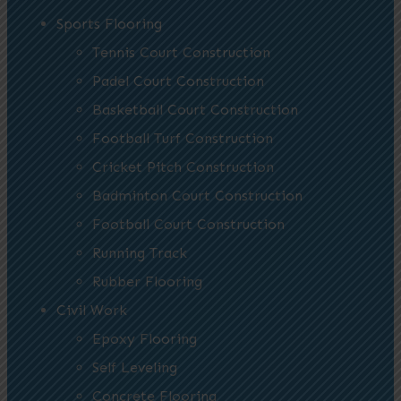
Sports Flooring
Tennis Court Construction
Padel Court Construction
Basketball Court Construction
Football Turf Construction
Cricket Pitch Construction
Badminton Court Construction
Football Court Construction
Running Track
Rubber Flooring
Civil Work
Epoxy Flooring
Self Leveling
Concrete Flooring