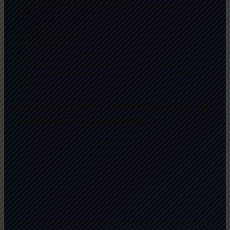
Terwijl de industrie zich blijft ontwikkelen, wordt het
steeds belangrijker voor zowel spelers als
aanbieders om vertrouwen te behouden in de
eerlijkheid en integriteit van speelplatformen. In dit
artikel verkennen we de belangrijkste trends die
deze transformatie stimuleren, inclusief de rol van
geavanceerde technologieën zoals blockchain en
geautomatiseerde regelgevingen, en wijzen we op de
impact ervan op de consumentenmarkt.
Technologische vooruitgang en de
garantie van eerlijkheid
De introductie van digitale technologie heeft het
mogelijk gemaakt om online casino’s te voorzien
van innovatieve tools die eerlijkheid en
transparantie vergroten. Een van de belangrijkste
ontwikkelingen is het gebruik van willekeurige
nummergeneratoren (RNG’s), die algoritmisch
garanderen dat elke uitkomst onvoorspelbaar en
onpartijdig is. Met streng toezicht van regelgevende
instanties worden deze systemen regelmatig getest