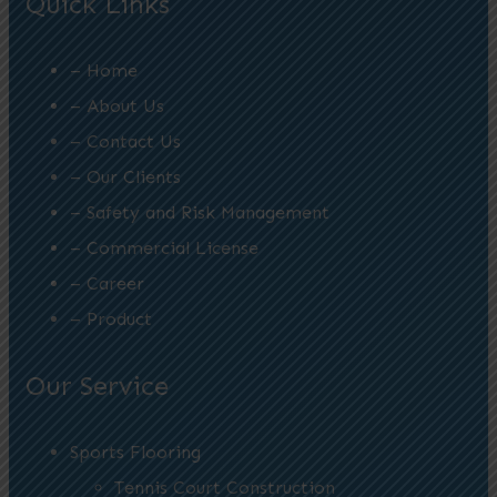
Quick Links
– Home
– About Us
– Contact Us
– Our Clients
– Safety and Risk Management
– Commercial License
– Career
– Product
Our Service
Sports Flooring
Tennis Court Construction