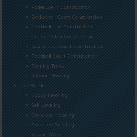
Padel Court Construction
Basketball Court Construction
Football Turf Construction
Cricket Pitch Construction
Badminton Court Construction
Football Court Construction
Running Track
Rubber Flooring
Civil Work
Epoxy Flooring
Self Leveling
Concrete Flooring
Concrete Grinding
Screed Work