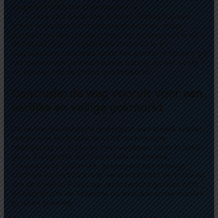
dergelijke ethische standaarden is
www.casinonic-
nl.nl
. Deze site biedt niet alleen toegang tot een
breed scala aan betrouwbare gokopties, maar
plaatst ook een sterke accent op transparantie en
veiligheid. Door uitgebreide informatie en
betrouwbare recensies helpt het platform spelers bij
het maken van geïnformeerde keuzes en het veilig
verkennen van de online gokindustrie.
Conclusie: de weg vooruit voor een
eerlijke en veilige gokmarkt
De online gokindustrie ondergaat een steeds sneller
tempo van innovatie, waarbij technologie,
regelgeving en ethische overwegingen hand in hand
gaan. Integratie van blockchain en andere
transparante systemen, gekoppeld aan strenge
controle en certificering, versterken het vertrouwen
van de spelers. Focus op verantwoord gokken blijft
belangrijk om de industrie op een duurzame manier
te laten groeien.