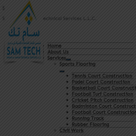
Sam Tech
Shams Al Manar Technical Services L.L.C.
Home
About Us
Services
Sports Flooring
Tennis Court Construction
Padel Court Construction
Basketball Court Construct
Football Turf Construction
Cricket Pitch Construction
Badminton Court Construct
Football Court Constructio
Running Track
Rubber Flooring
Civil Work