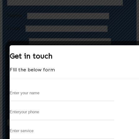
Name
*
Email
*
Website
Save my name, email, and website in this
Get in touch
browser for the next time I comment.
Fill the below form
De Evolutie van Online Casinospellen:
Previous
Innovaties en Veiligheid in 2024
De Toekomst van Online Gokken: Veiligheid,
Next
Transparantie en Innovatie
Search
Search
Recent Posts