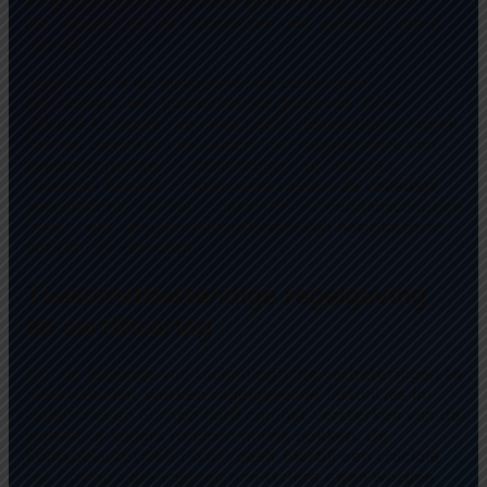
en geverifieerd, waardoor spelers erop kunnen
vertrouwen dat de uitkomsten niet gemanipuleerd
worden.
Daarnaast is de integratie van blockchain-
technologie een gamechanger gebleken. Door
gebruik te maken van een gedistribueerd grootboek
kunnen operators en spelers de transparantie van
speelautomaten en uitbetalingen verbeteren.
Hierdoor kunnen bijvoorbeeld spelers de volledige
geschiedenis van hun transacties en weddenschappen
inzien, wat de geloofwaardigheid van het platform
aanzienlijk verhoogt.
Toekomstbestendige regelgeving
en certificering
Om de melange van technologische verbeteringen te
ondersteunen, werken regelgevende instanties in
Nederland en Europa hard aan het versterken van de
wettelijke kaders rondom online gokken. De
Kansspelautoriteit (Ksa) speelt hierbij een cruciale
rol. Casino’s die voldoen aan strikte eisen worden