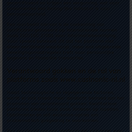
gecertificeerd en krijgen een vergunning, wat voor
consumenten een belangrijke indicator is voor
betrouwbaarheid.
Een voorbeeld hiervan is de toekenning van
certificaten gebaseerd op internationale normen
zoals ISO/IEC 27001 voor informatiebeveiliging.
Voor spelers betekent dit dat het platform niet
alleen eerlijkheid waarborgt, maar ook uitgebreide
beveiligingsmaatregelen treft voor persoonlijke
gegevens en financiële transacties.
Verantwoord gokken en de rol van
platforms zoals www.casinonic-nl.nl
Naast technologische en regelgevende factoren,
wordt er ook steeds meer aandacht besteed aan het
promoten van verantwoord gokken. Kwalitatieve
platforms bieden tools zoals limieten op inzetten,
tijdslimieten en self-exclusion-opties om
problematisch gokgedrag te voorkomen.
Een voorbeeld van een platform dat zich inzet voor