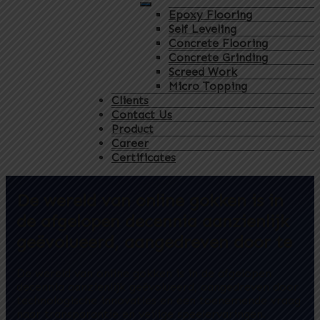
Epoxy Flooring
Self Leveling
Concrete Flooring
Concrete Grinding
Screed Work
Micro Topping
Clients
Contact Us
Product
Career
Certificates
De wereld van online gokken is in
de afgelopen decennia aanzienlijk
geëvolueerd, aangedreven door te
De wereld van online gokken is in de afgelopen
decennia aanzienlijk geëvolueerd, aangedreven door
technologische innovaties en een toenemende vraag
naar transparantie en veilige speelervaringen.