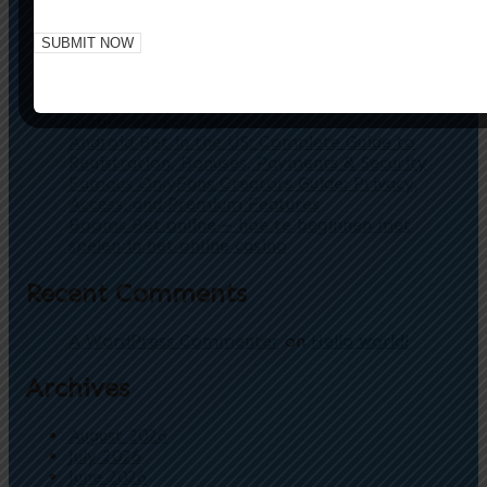
Casino de Roscoff app : guide complet des
bonus de bienvenue et leurs conditions
Casino d’Annecy – guide complet : bonus de
bienvenue, méthodes de paiement, appli
mobile et sécurité
Android Bet in the US: Complete Guide to
Registration, Bonuses, Payments & Security
Famous OnlyFans Creators Guide: Privacy,
Access, and Premium Features
Booms Bet online – hoe te beginnen met
spelen in het online casino
Recent Comments
A WordPress Commenter
on
Hello world!
Archives
August 2026
July 2026
June 2026