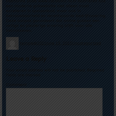
Platforms zoals www.casinonic-nl.nl illustreren hoe
een moderne gokwebsite niet alleen moet
excelleren in spelaanbod, maar ook in
betrouwbaarheid en verantwoorde bedrijfsvoering.
Deze aanpak garandeert dat online gokken een
veilige en plezierige ervaring blijft voor alle
betrokkenen.
temple@2021
June 15, 2025
Uncategorized
Leave a Reply
Your email address will not be published.
Required
fields are marked
*
Comment
*