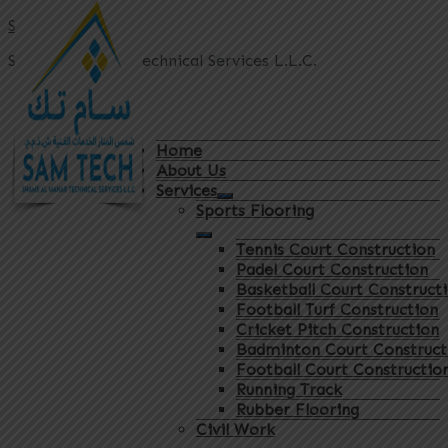
Sam Tech
Shams Al Manar Technical Services L.L.C.
Home
About Us
Services
Sports Flooring
Tennis Court Construction
Padel Court Construction
Basketball Court Construct
Football Turf Construction
Cricket Pitch Construction
Badminton Court Construct
Football Court Constructio
Running Track
Rubber Flooring
Civil Work