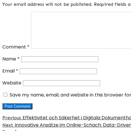
Your email address will not be published.
Required fields
Comment
*
Name
*
Email
*
Website
Save my name, email, and website in this browser fo
Post
Previous
Effektivitet och Säkerhet i Digitala Dokumenth
Previous
post:
Next
Innovative Ansätze im Online-Schach: Data-Drive
navigation
Next
post: