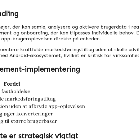
ndling
jer, der kan samle, analysere og aktivere brugerdata i real
ent og onboarding, der kan tilpasses individuelle behov. D
app-brugeroplevelsen direkte på enheden.
entere kraftfulde markedsføringstiltag uden at skulle udv
 med Android-økosystemet, hvilket er kritisk for virksomh
agement-implementering
Fordel
 fastholdelse
de markedsføringstiltag
ion uden at afbryde app-oplevelsen
g øger konverteringer
ng til større brugerbaser
e er strategisk vigtigt