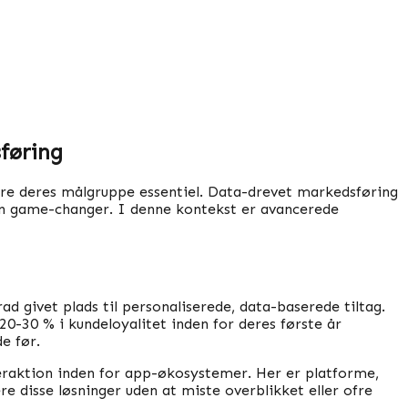
føring
gere deres målgruppe essentiel. Data-drevet markedsføring
en game-changer. I denne kontekst er avancerede
d givet plads til personaliserede, data-baserede tiltag.
20-30 % i kundeloyalitet inden for deres første år
e før.
eraktion inden for app-økosystemer. Her er platforme,
 disse løsninger uden at miste overblikket eller ofre