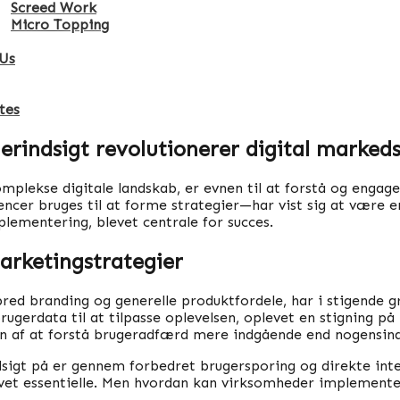
Screed Work
Micro Topping
Us
tes
rindsigt revolutionerer digital markeds
mplekse digitale landskab, er evnen til at forstå og enga
cer bruges til at forme strategier—har vist sig at være 
lementering, blevet centrale for succes.
arketingstrategier
ed branding og generelle produktfordele, har i stigende gra
gerdata til at tilpasse oplevelsen, oplevet en stigning på 
en af at forstå brugeradfærd mere indgående end nogensind
sigt på er gennem forbedret brugersporing og direkte int
evet essentielle. Men hvordan kan virksomheder implementere