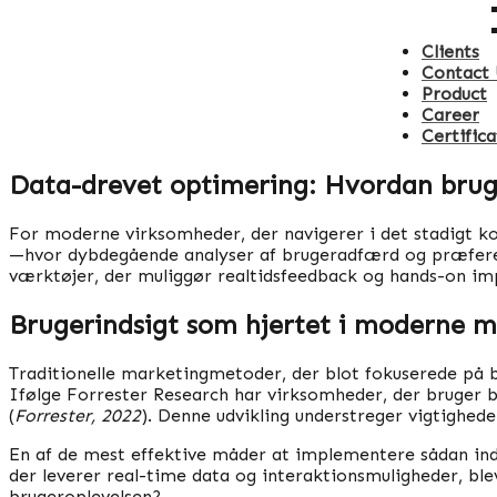
Clients
Contact 
Product
Career
Certifica
Data-drevet optimering: Hvordan bruge
For moderne virksomheder, der navigerer i det stadigt ko
—hvor dybdegående analyser af brugeradfærd og præferen
værktøjer, der muliggør realtidsfeedback og hands-on imp
Brugerindsigt som hjertet i moderne m
Traditionelle marketingmetoder, der blot fokuserede på br
Ifølge Forrester Research har virksomheder, der bruger bru
(
Forrester, 2022
). Denne udvikling understreger vigtighed
En af de mest effektive måder at implementere sådan ind
der leverer real-time data og interaktionsmuligheder, bl
brugeroplevelsen?