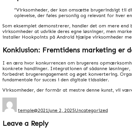
“Virksomheder, der kan omsætte brugerindsigt til di
oplevelse, der føles personlig og relevant for hver e
Som eksemplet demonstrerer, handler det om mere end blot
virksomheder at udvikle deres egne løsninger, men marke
installer Hookpoints på Android hjælpe virksomheder me
Konklusion: Fremtidens marketing er d
I en æra hvor konkurrencen om brugerens opmærksomhed e
konkrete handlinger. Integrationen af sådanne løsninger,
forbedret brugerengagement og øget konvertering. Organi
fundamentale for succes i den digitale tidsalder.
Virksomheder, der formår at mestre denne kunst, vil være 
Author
Posted
Categories
on
temple@2021
June 2, 2025
Uncategorized
Leave a Reply