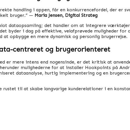
rekte handling i appen, får en konkurrencefordel, der er 
nkelt bruger.” —
Maria Jensen, Digital Strateg
 dataopsamling; det handler om at integrere værktøjer, de
det byder i dag på effektive, velafprøvede muligheder for
d at opbygge en mere dynamisk og personlig brugerrejse.
ata-centreret og brugerorienteret
r mere intens end nogensinde, er det kritisk at anvende
 herunder mulighederne for at installer Hookpoints på Andr
seret dataanalyse, hurtig implementering og en brugercent
rustet til at skabe langvarige kunderelationer i en konstan