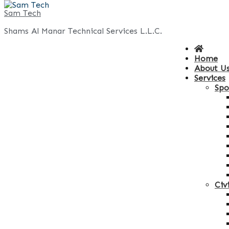
Skip
Sam Tech
to
Shams Al Manar Technical Services L.L.C.
content
Home
About U
Services
Spo
Civ