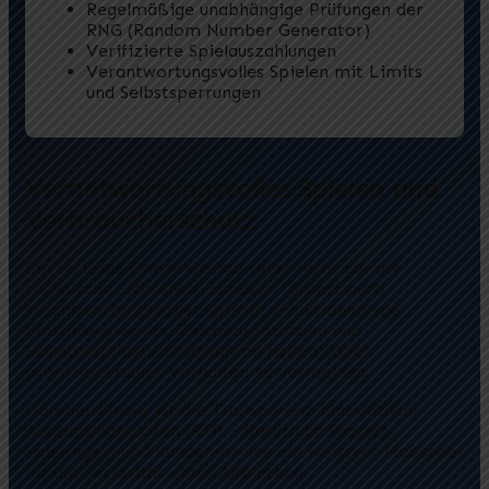
Regelmäßige unabhängige Prüfungen der
RNG (Random Number Generator)
Verifizierte Spielauszahlungen
Verantwortungsvolles Spielen mit Limits
und Selbstsperrungen
Verantwortungsvolles Spielen und
Verbraucherschutz
Ein seriöses Online Casino setzt nicht nur auf
technische Sicherheit, sondern fördert auch
verantwortungsvolles Spielen. Funktionen wie
Einzahlungslimits, Zeitbegrenzungen und
Selbstausschluss-Programme helfen dabei,
problematisches Verhalten zu vermeiden.
Darüber hinaus ist die Transparenz hinsichtlich
Auszahlungsquoten (RTP – Return to Player),
Spielregeln und Kundenservice ein weiterer Maßstab
für die Seriosität eines Anbieters.