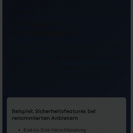
Auszahlungsprozessen und Datenschutz eine
entscheidende Rolle für das Vertrauen der Nutzer.
Technologische
Sicherheitsstandards
Moderne online Casinos setzen auf hochentwickelte
Verschlüsselungstechnologien wie SSL (Secure
Sockets Layer), um die sensiblen Daten ihrer Nutzer
zu schützen. Laut dem
seriöses online casino at
bieten viele etablierte Plattformen, die sich an
strenge europäische Regulierungen halten, ein
Höchstmaß an Datensicherheit und faire
Spielbedingungen.
Beispiel: Sicherheitsfeatures bei
renommierten Anbietern
End-to-End-Verschlüsselung