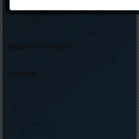
betaalmethoden en mobiel spel voor
Nederlandse spelers
Casino Winbeast registratie stappen – Zo meld
je je veilig aan
Win Beast Casino Review: Step‑by‑Step
Registration Guide for UK Players
Recent Comments
A WordPress Commenter
on
Hello world!
Archives
August 2026
July 2026
June 2026
May 2026
April 2026
March 2026
February 2026
January 2026
December 2025