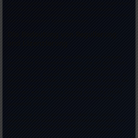
Lieblingsspiele genießen möchten, ist die Wahl eines
seriösen Online Casinos at
ein entscheidender
Schritt zur Sicherstellung eines verantwortungsvollen
und transparenten Spielerlebnisses.
Die Bedeutung von Regulierung
und Lizenzierung
In Österreich unterliegt das Glücksspiel strengen
rechtlichen Rahmenbedingungen, die auf den Schutz
der Spieler sowie die Integrität des Marktes
ausgelegt sind. Anstatt auf zweifelhafte Anbieter zu
setzen, sollten Spieler nur bei Anbietern spielen, die
eine gültige Lizenz besitzen, die von anerkannten
Behörden wie der Malta Gaming Authority (MGA)
oder der österreichischen Glücksspielbehörde
ausgestellt wurde.
Eine solide Lizenz garantiert, dass das Casino
regelmäßigen Überprüfungen unterzogen wird, um
die Einhaltung hoher Sicherheits- und Fairness-
Standards zu gewährleisten. Darüber hinaus spielt
die Transparenz bei Spielregeln,