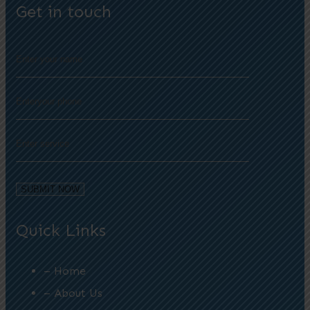
Get in touch
Quick Links
– Home
– About Us