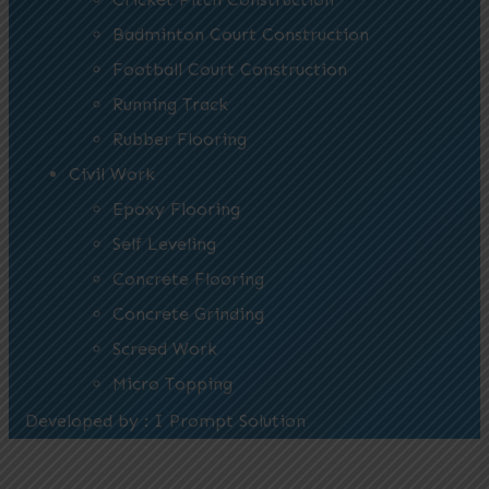
Badminton Court Construction
Football Court Construction
Running Track
Rubber Flooring
Civil Work
Epoxy Flooring
Self Leveling
Concrete Flooring
Concrete Grinding
Screed Work
Micro Topping
Developed by : I Prompt Solution