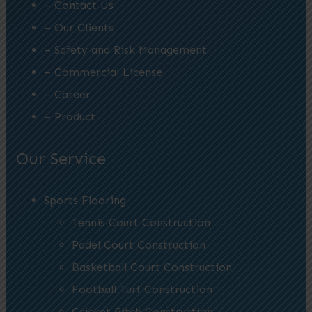
– Contact Us
– Our Clients
– Safety and Risk Management
– Commercial License
– Career
– Product
Our Service
Sports Flooring
Tennis Court Construction
Padel Court Construction
Basketball Court Construction
Football Turf Construction
Cricket Pitch Construction