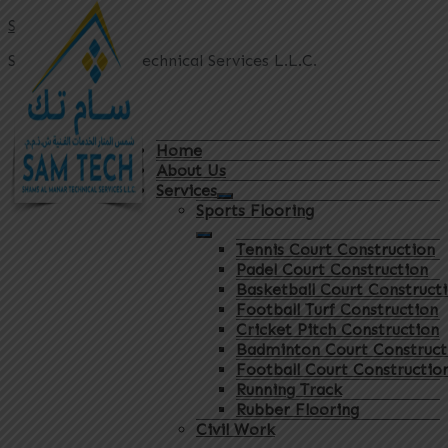
Sam Tech
Shams Al Manar Technical Services L.L.C.
Home
About Us
Services
Sports Flooring
Tennis Court Construction
Padel Court Construction
Basketball Court Construct
Football Turf Construction
Cricket Pitch Construction
Badminton Court Construct
Football Court Constructio
Running Track
Rubber Flooring
Civil Work