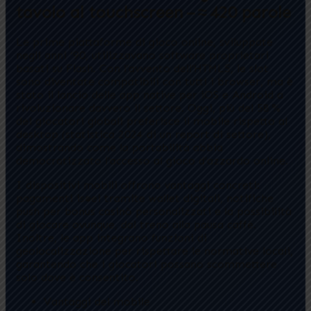
tavolo al touchscreen – ≈ 420 parole
Le prime piattaforme di gioco online, sviluppate
negli anni ‘90, utilizzavano software proprietari
basati su Flash. Con l’avvento dell’HTML5, le slot
sono diventate compatibili con tutti i browser, ma è
stato il lancio delle app native per iOS e Android a
rivoluzionare davvero il settore. Oggi, più del 58 %
dei giocatori globali preferisce il mobile rispetto al
desktop (statistica 2024 di un report di settore),
dimostrando come la portabilità abbia
democratizzato l’accesso al gioco d’azzardo online.
I dispositivi mobili offrono vantaggi concreti:
pagamenti istantanei tramite wallet digitali, notifiche
push per bonus casinò personalizzati e la possibilità
di giocare ovunque, dal treno alla pausa caffè.
Inoltre, le app integrano funzioni di
geolocalizzazione per rispettare le normative locali,
garantendo che i giocatori possano scommettere
solo dove è consentito.
Vantaggi del mobile