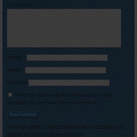
Comment
*
Name
*
Email
*
Website
Save my name, email, and website in this
browser for the next time I comment.
Lemon Casino Live‑Dealer‑Strategien: So
Previous
spielst du Blackjack wie ein Profi