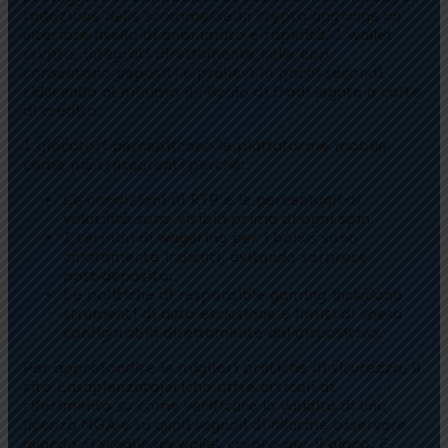
l’adozione delle scommesse in crypto aggiunge un
ulteriore livello di anonimato e rapidità. I wallet
crypto, integrati direttamente nelle app,
consentono depositi e prelievi in pochi secondi,
riducendo al minimo il rischio di frodi legate a carte
di credito.
I giocatori percepiscono le piattaforme mobile
come più trasparenti perché:
Le condizioni di RTP e le percentuali di
volatilità sono visibili prima di ogni spin.
I termini di wagering per i bonus sono
chiaramente indicati, evitando sorprese
post‑deposito.
Le politiche di responsible gaming includono
strumenti di auto‑esclusione e limiti di spesa
configurabili direttamente dal dispositivo.
Per approfondire le migliori pratiche di sicurezza, il
sito Lasapienzatojericho offre articoli di
riferimento su come verificare la validità di una
licenza MGA e su quali segnali di allarme osservare
quando si sceglie un wallet crypto per il gioco. È