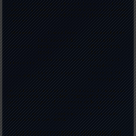
multisensoriale. Questi elementi hanno consolidato
l’idea del “grande premio” come simbolo di successo
personale, un sogno condiviso tra i giocatori di tutto
il mondo.
Elemento
Casinò fisico
Casinò digitale
Luci, suono delle
Grafica HD,
Atmosfera
monete, servizio al
effetti sonori,
tavolo
chat live
Dealer umano, tavoli
Avatar, bot AI,
Interazione
condivisi
multiplayer
Richiede viaggio e
Disponibile 24/7
Accessibilità
budget
su smartphone
Le tradizioni hanno anche influenzato il linguaggio:
termini come “high roller”, “cash‑out” e “comp
point” provengono direttamente dalle sale da gioco.
Oggi, questi vocaboli si stanno adattando al
contesto digitale, mantenendo viva la continuità
culturale tra le due realtà.
2. La trasformazione digitale: dal