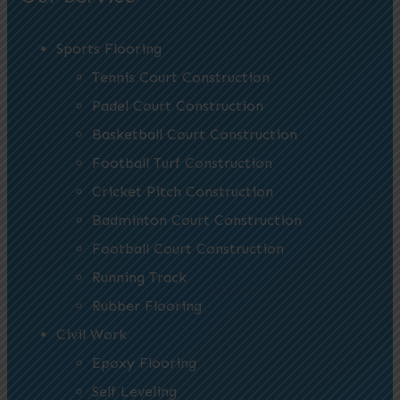
Sports Flooring
Tennis Court Construction
Padel Court Construction
Basketball Court Construction
Football Turf Construction
Cricket Pitch Construction
Badminton Court Construction
Football Court Construction
Running Track
Rubber Flooring
Civil Work
Epoxy Flooring
Self Leveling