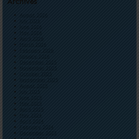
Archives
August 2026
July 2026
June 2026
May 2026
April 2026
March 2026
February 2026
January 2026
December 2025
November 2025
October 2025
September 2025
August 2025
July 2025
June 2025
May 2025
April 2025
May 2024
April 2024
February 2024
December 2023
August 2023