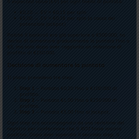
il
expected value
(EV) per ogni livello di puntata:
€0,20 → EV ≈ €0,15 per spin
€5,00 → EV ≈ €0,38 per spin (a causa del
potenziale jackpot)
Poiché il bankroll era già superiore a €500 000, ha
deciso di aumentare gradualmente la puntata fino a
€5, ma solo dopo aver raggiunto un
milestone
di
profitto di €250 000.
Decisione di aumentare la puntata
Il piano prevedeva tre step:
Step 1
– Puntata €0,20 fino a €100 000 di
profitto.
Step 2
– Puntata €1,00 fino a €250 000 di
profitto.
Step 3
– Puntata €5,00 fino al jackpot.
Ogni step era accompagnato da una revisione del
registro per confermare che il
ROI
fosse ancora
positivo. Dopo aver superato il secondo step, il