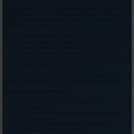
Il “sunk‑cost fallacy” spinge a continuare a giocare
per “giustificare” le vincite già ottenute. Dopo aver
raggiunto il jackpot da €1 000 000, il protagonista ha
stabilito tre regole:
Nessuna puntata superiore al 1 % del nuovo
bankroll entro le prime 48 ore.
Trasferimento immediato di €200 000 in un
conto di risparmio a breve termine.
Sessioni di gioco limitate a 30 minuti, solo per
“divertimento”.
Queste misure hanno impedito la perdita di una
parte significativa del capitale appena guadagnato.
Lista di routine quotidiane
Controllo del bankroll al mattino e al
pomeriggio.
Revisione del registro delle scommesse prima
di ogni sessione.
Sessione di meditazione di 5 minuti per
mantenere la concentrazione.