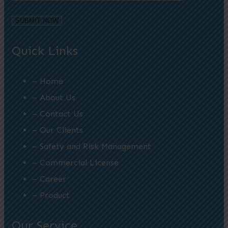
Quick Links
– Home
– About Us
– Contact Us
– Our Clients
– Safety and Risk Management
– Commercial License
– Career
– Product
Our Service