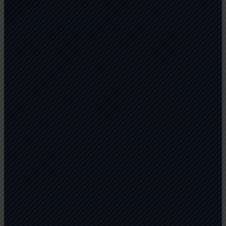
Offerte di benvenuto e bonus
Il valore reale di un bonus dipende dal
wagering
requirement
(requisito di scommessa). Un’offerta
“100 % fino a €1 000 + 200 giri” con un requisito di
40x sembra allettante, ma richiede €40 000 di
puntate per essere convertita in denaro reale. In
confronto, un bonus “50 % fino a €500 + 100 giri”
con requisito 20x richiede solo €10 000 di puntate,
rendendo il ritorno più rapido. Il nostro
protagonista ha confrontato tre piattaforme,
valutando non solo il valore nominale ma anche il
rapporto tra bonus e requisiti, scegliendo quella con
il più basso
effective wagering
.
Strumenti di gestione del bankroll
Le piattaforme più evolute offrono funzioni
integrate per limitare depositi, impostare limiti di
perdita giornalieri e attivare l’auto‑esclusione
temporanea. Questi strumenti sono fondamentali
per chi vuole mantenere il controllo sul proprio
capitale. Il giocatore ha attivato un limite di