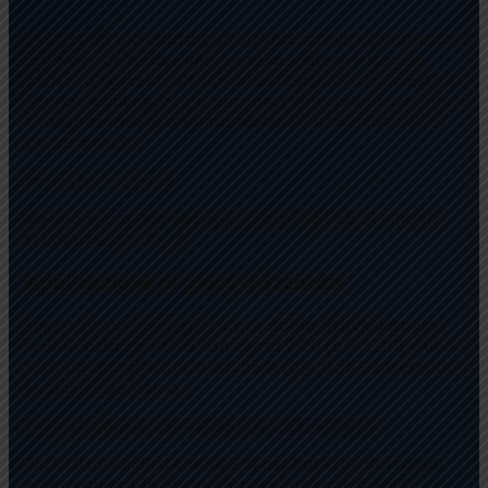
Il metodo più citato per ottimizzare le scommesse
è il
Kelly Criterion
, una formula matematica che
indica la percentuale ideale del bankroll da investire
in una singola puntata per massimizzare la crescita
a lungo termine, minimizzando il rischio di rovina.
La formula è:
f* = (bp – q) / b
dove
b
è la quota netta,
p
la probabilità di vincita
stimata e
q = 1 – p
.
Applicazione al gioco d’azzardo
Supponiamo che il giocatore abbia individuato una
scommessa sportiva con quota 2.20 (b = 1.20) e una
probabilità di vittoria del 55 % (p = 0.55). Inserendo
i valori, otteniamo:
f* = (1.20 × 0.55 – 0.45) / 1.20 ≈ 0.083
Il risultato indica che l’8,3 % del bankroll dovrebbe
essere messo in gioco. Con un bankroll di €500, la