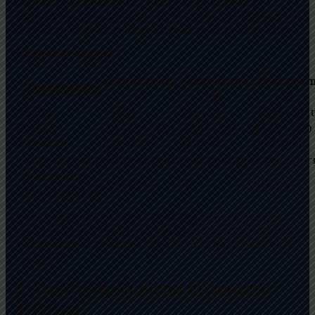
deposito settimanale di €200 e una notifica di
perdita del 15 % del bankroll, in modo da ricevere un
avviso immediato quando la soglia veniva superata.
Confronto rapido
Piattaforma
Piattaforma
Piattafor
Caratteristica
A
B
C
Licenza
Malta
Curacao
Regno Uni
Bonus
€1 000 + 200
€500 + 100
€800 + 150
benvenuto
giri (40x)
giri (30x)
giri (20x)
Limiti deposito
€500/giorno
€300/giorno
€400/gior
Strumenti di
Sì (24‑h)
No
Sì (7‑g)
auto‑esclusione
Il protagonista ha scelto la Piattaforma C perché
combinava una licenza solida, un bonus con requisito
ragionevole e strumenti di controllo del bankroll più
completi.
2. Costruire un piano di puntata
efficace