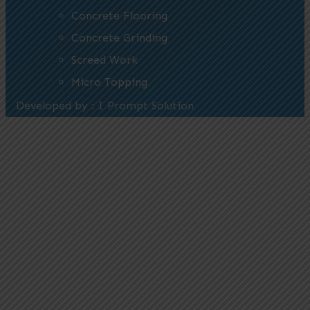
Concrete Flooring
Concrete Grinding
Screed Work
Micro Topping
Developed by : I Prompt Solution