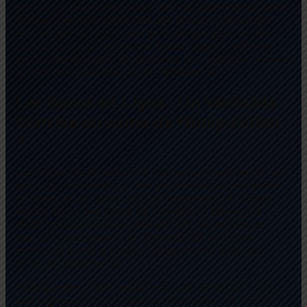
par les plateformes jouent un rôle déterminant dans
l’attraction et la rétention des joueurs. Cependant,
leur véritable impact sur la stratégie globale d’un
casino en ligne mérite une étude approfondie, en
particulier lorsque l’on examine leur idéation comme
leviers de conversion et de fidélisation.
Les Bonus en Ligne : Un Véritable
Convive ou Arme de Manipulation
?
Les bonus, qu’ils soient de bienvenue, sans dépôt ou
gratuits, séduisent par leur promesse de maximiser
les chances de gains tout en minimisant le risque
initial. Selon une étude de l’
European Gaming &
Betting Associations
, près de
78%
des nouveaux
inscrits mentionnent la disponibilité de bonus
attractifs comme facteur déterminant dans leur
choix de plateforme.
Mais derrière cette apparence alléchante se cache
une logique commerciale sophistiquée. Les bonus