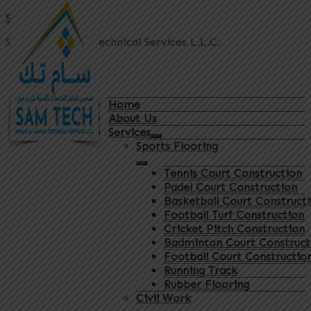
Sam Tech
Shams Al Manar Technical Services L.L.C.
Home
About Us
Services
Sports Flooring
Tennis Court Construction
Padel Court Construction
Basketball Court Construct
Football Turf Construction
Cricket Pitch Construction
Badminton Court Construct
Football Court Constructio
Running Track
Rubber Flooring
Civil Work