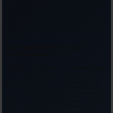
peuvent également conduire à des comportements
de jeu problématiques, en particulier quand ils
encouragent à jouer de façon compulsive pour
atteindre des seuils de retrait ou de mise. La
réglementation européenne commence à prendre en
compte cette problématique, ce qui impose une
transparence accrue dans la communication sur ces
offres.
Les Types de Bonus et Leur
Fonctionnement
Type de
Description
Objectif Principal
Bonus
Offre initiale pour
Augmenter la
Bonus de
inciter à
volume de dépôt
bienvenue
l’inscription (ex:
initial et attirer de
100% jusqu’à 200€)
nouveaux joueurs
Bonus
Crédit offert sans
Faciliter l’essai des
sans
engagement
jeux sans risque
dépôt
financier préalable