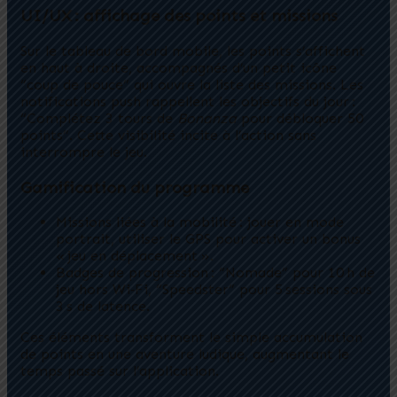
UI/UX : affichage des points et missions
Sur le tableau de bord mobile, les points s’affichent
en haut à droite, accompagnés d’un petit icône
“coup de pouce” qui ouvre la liste des missions. Les
notifications push rappellent les objectifs du jour :
“Complétez 3 tours de
Bonanza
pour débloquer 50
points”. Cette visibilité incite à l’action sans
interrompre le jeu.
Gamification du programme
Missions liées à la mobilité : jouer en mode
portrait, utiliser le GPS pour activer un bonus
« jeu en déplacement ».
Badges de progression : “Nomade” pour 10 h de
jeu hors Wi‑Fi, “Speedster” pour 5 sessions sous
3 s de latence.
Ces éléments transforment le simple accumulation
de points en une aventure ludique, augmentant le
temps passé sur l’application.