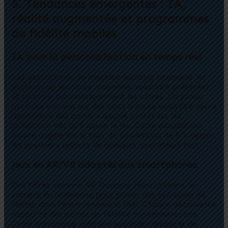
5. Tendances émergentes : IA,
réalité augmentée et programmes
de fidélité mobiles
IA pour la personnalisation en temps réel
Les algorithmes de machine learning analysent les
patterns de jeu (mise moyenne, volatilité préférée)
et ajustent automatiquement les offres. Un joueur
qui mise souvent sur des slots à haute volatilité verra
apparaître des bonus « double points sur les
jackpots » dès qu’il ouvre le jeu. Cette adaptation
instantanée augmente le taux de conversion de 8 % selon
les premiers retours de quelques opérateurs test.
Jeux en AR/VR adaptés aux smartphones
Des titres comme
AR Treasure Hunt
utilisent la
caméra du téléphone pour placer des symboles de
casino dans l’environnement réel. Chaque découverte
rapporte des points de fidélité supplémentaires.
Cette mécanique crée une nouvelle catégorie de