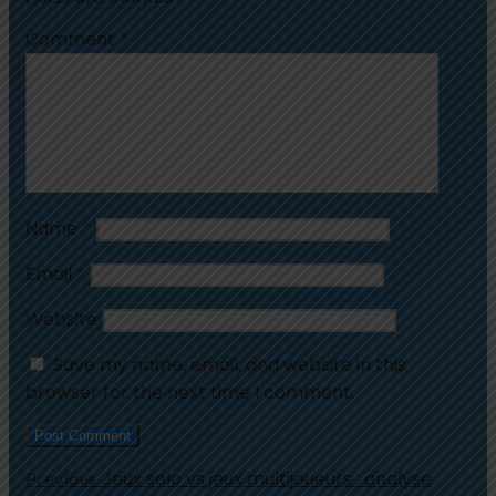
Comment
*
Name
*
Email
*
Website
Save my name, email, and website in this
browser for the next time I comment.
Jeux solo vs jeux multijoueurs : analyse
Previous