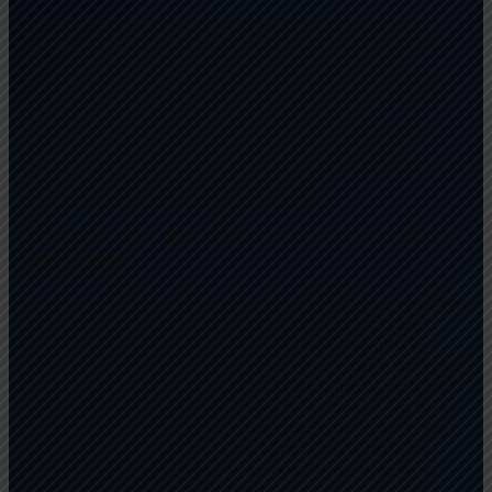
Les joueurs mobiles utilisent des connexions très
variables : du 3G lent aux réseaux 5G ultra‑rapides.
Un titre bien optimisé doit gérer la latence en
maintenant un temps de réponse inférieur à 150 ms
et offrir une reconstruction adaptative des
graphismes lorsqu’une bande passante baisse. Les
jeux qui intègrent le “progressive asset loading”
(chargement progressif des textures) conservent une
expérience fluide même en roaming.
Optimisation graphique et consommation
de batterie
Les écrans Retina et les taux de rafraîchissement de
90 Hz sont de plus en plus courants, mais chaque
pixel supplémentaire consomme de l’énergie. Les
développeurs utilisent des shaders légers et limitent
le nombre de particules affichées en mode portrait
pour réduire la consommation de batterie. Un bon
indicateur est le “Battery Impact Score” fourni par
les plateformes de test : les titres qui restent en
dessous de 7 % sur une session de 30 minutes sont
considérés comme optimaux.