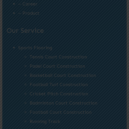
– Career
– Product
Our Service
Sports Flooring
Tennis Court Construction
Padel Court Construction
Basketball Court Construction
Football Turf Construction
Cricket Pitch Construction
Badminton Court Construction
Football Court Construction
Running Track