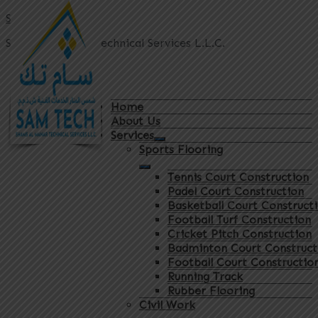
Sam Tech
Shams Al Manar Technical Services L.L.C.
Home
About Us
Services
Sports Flooring
Tennis Court Construction
Padel Court Construction
Basketball Court Construct
Football Turf Construction
Cricket Pitch Construction
Badminton Court Construct
Football Court Constructio
Running Track
Rubber Flooring
Civil Work