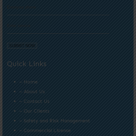
Quick Links
– Home
– About Us
– Contact Us
– Our Clients
– Safety and Risk Management
– Commercial License