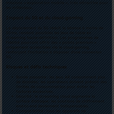
missions « exploration mobile », très attractive pour
les milléniaux.
Impact du 5G et du cloud‑gaming
Le déploiement du 5G réduit la latence à moins de
30 ms, rendant possibles les jeux de table en
streaming haute‑définition. Les programmes de
fidélité pourront offrir des « points premium »
uniquement accessibles via le cloud‑gaming,
renforçant l’incitation à disposer d’une connexion
5G.
Risques et défis techniques
Bande passante : les jeux AR consomment plus
de données; les opérateurs doivent prévoir des
limites de consommation pour éviter les
factures excessives.
Sécurité : le streaming cloud augmente la
surface d’attaque; les solutions de chiffrement
end‑to‑end deviennent indispensables.
Compatibilité : tous les appareils ne