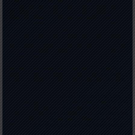
en petits caractères, restent difficiles à interpréter.
Par exemple, un bonus de 50 € avec un wagering de
30x signifie que le joueur doit miser 1 500 €, mais la
plupart des sites ne précisent pas quelles jeux
comptent réellement pour ce calcul. De plus, les
restrictions géographiques excluent parfois les
joueurs de certains pays, créant des litiges fréquents.
Les données de plainte collectées par les forums de
joueurs entre 2022 et 2024 montrent une hausse de
27 % des tickets relatifs aux bonus non honorés.
Selon une enquête indépendante, 42 % des
répondants déclarent avoir abandonné un casino à
cause de conditions jugées « trop opaques ». Cette
tendance indique une demande croissante de clarté
et de sécurité.
En réponse, certains opérateurs ont commencé à
publier des documents PDF détaillant chaque critère,
mais la vérifiabilité reste limitée. La blockchain,
grâce à son registre immuable, propose une solution
qui pourrait transformer ces pratiques en offrant
une visibilité totale sur chaque étape du processus
de bonus.