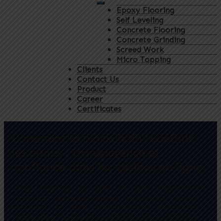
Epoxy Flooring
Self Leveling
Concrete Flooring
Concrete Grinding
Screed Work
Micro Topping
Clients
Contact Us
Product
Career
Certificates
Comment la blockchain redéfinit
les bonus : transparence et
confiance dans les casinos en ligne
L’essor fulgurant des casinos en ligne a transformé la
façon dont les joueurs misent, gagnent et, surtout,
perçoivent les offres promotionnelles. Au‑delà du
simple divertissement, les plateformes numériques