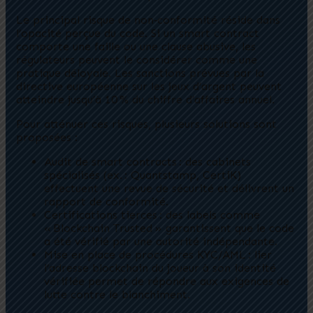
Le principal risque de non‑conformité réside dans
l’opacité perçue du code. Si un smart contract
comporte une faille ou une clause abusive, les
régulateurs peuvent le considérer comme une
pratique déloyale. Les sanctions prévues par la
directive européenne sur les jeux d’argent peuvent
atteindre jusqu’à 10 % du chiffre d’affaires annuel.
Pour atténuer ces risques, plusieurs solutions sont
proposées :
Audit de smart contracts : des cabinets
spécialisés (ex. : Quantstamp, CertiK)
effectuent une revue de sécurité et délivrent un
rapport de conformité.
Certifications tierces : des labels comme
« Blockchain Trusted » garantissent que le code
a été vérifié par une autorité indépendante.
Mise en place de procédures KYC/AML : lier
l’adresse blockchain du joueur à son identité
vérifiée permet de répondre aux exigences de
lutte contre le blanchiment.