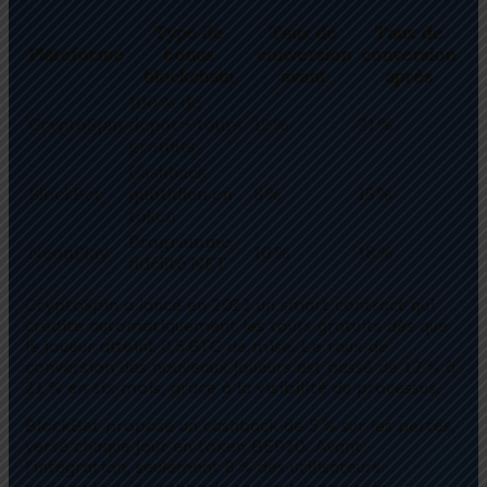
Type de
Taux de
Taux de
Plateforme
bonus
conversion
conversion
blockchain
avant
après
100 % de
CryptoSpin
dépôt + tours
12 %
21 %
gratuits
Cashback
BlockBet
quotidien en
8 %
15 %
token
Programme
NeonPlay
10 %
18 %
fidélité NFT
CryptoSpin a lancé en 2022 un smart contract qui
crédite automatiquement les tours gratuits dès que
le joueur atteint 0,5 BTC de mise. Le taux de
conversion des nouveaux joueurs est passé de 12 % à
21 % en six mois, grâce à la visibilité du processus.
BlockBet propose un cashback de 5 % sur les pertes,
versé chaque jour en token BEP20. Avant
l’intégration, seulement 8 % des utilisateurs