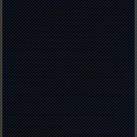
Ces propriétés répondent directement aux attentes
des joueurs : la traçabilité permet de vérifier que
chaque euro de bonus a bien été crédité, tandis que
la vérifiabilité assure que les exigences de mise sont
appliquées exactement comme décrites. De plus,
l’auditabilité du code source du smart contract
renforce la confiance, car toute modification doit
être visible et acceptée par le réseau.
En pratique, la blockchain transforme un processus
autrefois opaque en une suite d’étapes auditable,
offrant ainsi une réponse concrète aux critiques qui
ont longtemps entaché les offres promotionnelles
des casinos en ligne.
3. Smart contracts et automatisation des
bonus – 340 mots
Fonctionnement d’un smart contract de bonus
pragma solidity ^0.8.0;

contract Bonus {

    mapping(address => uint256) public deposit;
