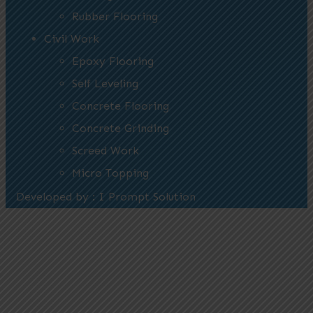
Rubber Flooring
Civil Work
Epoxy Flooring
Self Leveling
Concrete Flooring
Concrete Grinding
Screed Work
Micro Topping
Developed by : I Prompt Solution