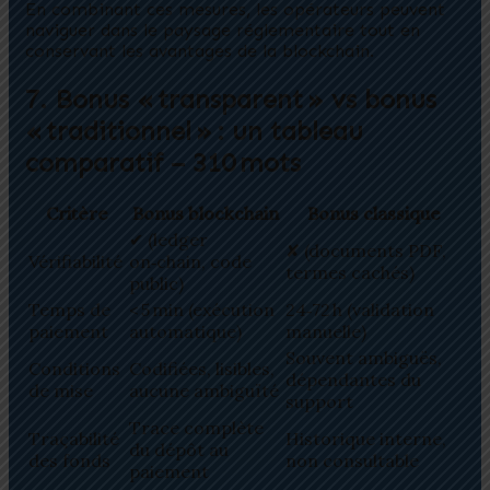
En combinant ces mesures, les opérateurs peuvent
naviguer dans le paysage réglementaire tout en
conservant les avantages de la blockchain.
7. Bonus « transparent » vs bonus
« traditionnel » : un tableau
comparatif – 310 mots
Critère
Bonus blockchain
Bonus classique
✔︎ (ledger
✘ (documents PDF,
Vérifiabilité
on‑chain, code
termes cachés)
public)
Temps de
< 5 min (exécution
24‑72 h (validation
paiement
automatique)
manuelle)
Souvent ambiguës,
Conditions
Codifiées, lisibles,
dépendantes du
de mise
aucune ambiguïté
support
Trace complète
Traçabilité
Historique interne,
du dépôt au
des fonds
non consultable
paiement