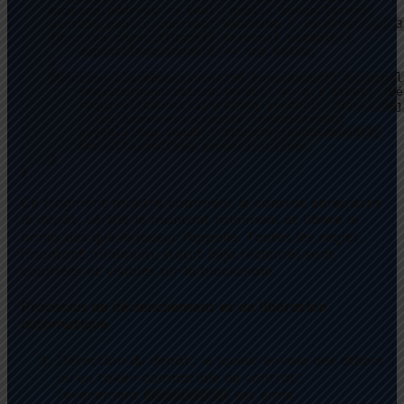
    mapping(address => bool) public bonusClaimed;

    uint256 public constant WAGERING = 30 ether; // 3
    function depositFunds() external payable {

        deposit[msg.sender] += msg.value;

    }

    function claimBonus(uint256 bonusAmount) external 
        require(deposit[msg.sender] >= 0.1 ether, "Dé
        require(!bonusClaimed[msg.sender], "Bonus déj
        // Le bonus est crédité immédiatement

        payable(msg.sender).transfer(bonusAmount);

        bonusClaimed[msg.sender] = true;

    }

Ce fragment montre comment le contrat enregistre
le dépôt, vérifie le montant minimum et libère le
bonus dès que le joueur l’appelle. Toutes les règles
(montant minimum, statut déjà réclamé) sont
codifiées et visibles sur la blockchain.
Processus de déclenchement et de libération
automatique
Détection du dépôt : le joueur envoie des ethers
ou un token compatible au contrat ;
l’événement
est émis.
DepositFunds