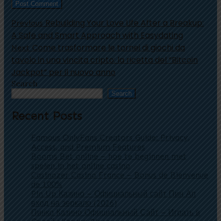
Rebuilding Your Love Life After a Breakup:
Previous
A Safe and Smart Approach with Easydating
Come trasformare le tornei di giochi da
Next
tavolo in una vincita cripto: la ricetta del “Bitcoin
Jackpot” per il nuovo anno
Search
Search
Recent Posts
Famous OnlyFans Creators Guide: Privacy,
Access, and Premium Features
Booms Bet online – hoe te beginnen met
spelen in het online casino
Casinozer Casino France – Bonus de Bienvenue
de 100%
Pin Up Казино – Официальный сайт Пин Ап
вход на зеркало (2026)
Пинко Казино Официальный Сайт – Играть в