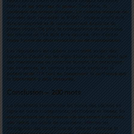
réduction du churn et meilleure adéquation entre
l’offre et les attentes du joueur. Toutefois, ils
soulèvent des enjeux éthiques. La collecte massive de
données doit respecter le RGPD ; chaque profil doit
être anonymisé et le consentement explicite du
joueur requis. De plus, la transparence du processus
décisionnel de l’IA doit être assurée, afin d’éviter
toute forme de discrimination ou de manipulation.
Les régulateurs européens pourraient exiger des
rapports d’audit sur les algorithmes utilisés, ainsi que
des mécanismes de contrôle humain. En anticipant
ces exigences, les casinos pourront exploiter le
potentiel de l’IA tout en conservant la confiance que
la blockchain a déjà instaurée.
Conclusion – 200 mots
La blockchain transforme les bonus des casinos en
ligne en outils transparents, vérifiables et instantanés. En
automatisant les processus via des smart contracts,
elle réduit les délais de paiement, élimine les
ambiguïtés des conditions de mise et renforce la
confiance des joueurs, comme le démontrent les