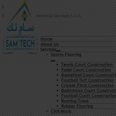
Sam Tech
Shams Al Manar Technical Services L.L.C.
Home
About Us
Services
Sports Flooring
Tennis Court Construction
Padel Court Construction
Basketball Court Construct
Football Turf Construction
Cricket Pitch Construction
Badminton Court Construct
Football Court Constructio
Running Track
Rubber Flooring
Civil Work