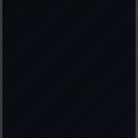
sont devenues de véritables marchés où les bonus
constituent le principal levier d’attraction. Cette
dynamique a cependant mis en lumière une exigence
croissante : la transparence. Les joueurs réclament
des conditions de mise claires, des délais de
paiement respectés et la certitude que les
promesses publicitaires ne restent pas de simples
paroles.
Dans ce contexte, les nouveaux casinos doivent se
démarquer en offrant plus que des montants
alléchants. Ils doivent garantir une expérience
fiable, où chaque euro de bonus est traçable et
chaque règle est vérifiable. Pour les opérateurs qui
souhaitent s’inscrire dans cette logique, le site
Newflux propose une sélection de ressources utiles
afin de comparer les meilleures plateformes du
moment.
La blockchain apparaît alors comme une réponse
technologique aux critiques traditionnelles qui
pointent les pratiques opaques, les bonus non
honorés et les conditions de mise souvent floues. En
enregistrant chaque transaction sur un registre