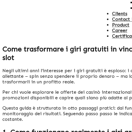
Clients
Contact 
Product
Career
Certifica
Come trasformare i giri gratuiti in vinc
slot
Negli ultimi anni l’interesse per i giri gratuiti è esploso
allettante – spin senza spendere il proprio denaro – ma la 
trasformarli in un profitto reale.
Per chi vuole esplorare le offerte dei casinò internazionali
promozioni disponibili e capire quali siano più adatte al p
Questa guida è strutturata in otto passaggi pratici: dal fun
monitoraggio dei risultati. Seguendo passo passo le indicazi
costante.