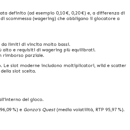
ta definito (ad esempio 0,10 €, 0,20 €) e, a differenza di
i di scommessa (wagering) che obbligano il giocatore a
a limiti di vincita molto bassi.
alto e requisiti di wagering più equilibrati.
n rimborso parziale.
ivo. Le slot moderne includono moltiplicatori, wild e scatter
ella slot scelta.
ll’interno del gioco.
 96,09 %) e
Gonzo’s Quest
(media volatilità, RTP 95,97 %).