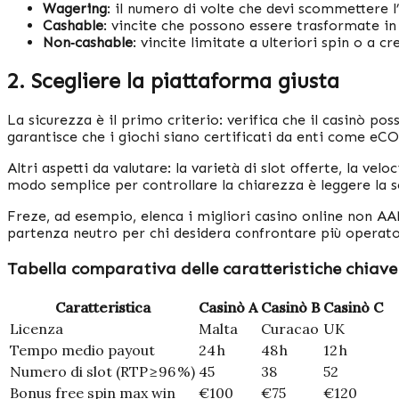
Wagering
: il numero di volte che devi scommettere 
Cashable
: vincite che possono essere trasformate in
Non‑cashable
: vincite limitate a ulteriori spin o a cr
2. Scegliere la piattaforma giusta
La sicurezza è il primo criterio: verifica che il casinò 
garantisce che i giochi siano certificati da enti come eC
Altri aspetti da valutare: la varietà di slot offerte, la vel
modo semplice per controllare la chiarezza è leggere la s
Freze, ad esempio, elenca i migliori casino online non A
partenza neutro per chi desidera confrontare più operato
Tabella comparativa delle caratteristiche chiave
Caratteristica
Casinò A
Casinò B
Casinò C
Licenza
Malta
Curacao
UK
Tempo medio payout
24 h
48 h
12 h
Numero di slot (RTP ≥ 96 %)
45
38
52
Bonus free spin max win
€100
€75
€120