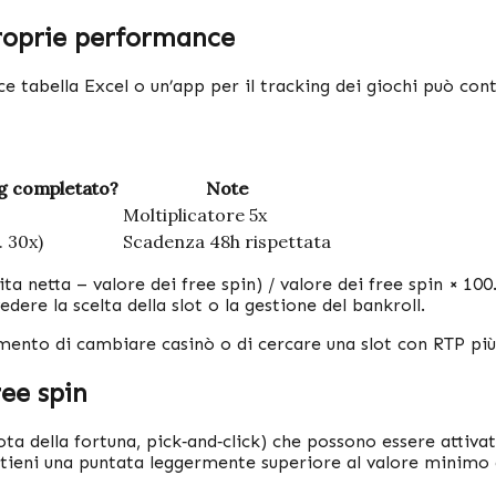
roprie performance
tabella Excel o un’app per il tracking dei giochi può conte
g completato?
Note
Moltiplicatore 5x
. 30x)
Scadenza 48h rispettata
ta netta – valore dei free spin) / valore dei free spin × 1
dere la scelta della slot o la gestione del bankroll.
ento di cambiare casinò o di cercare una slot con RTP più 
ree spin
ta della fortuna, pick‑and‑click) che possono essere attiva
mantieni una puntata leggermente superiore al valore minimo 