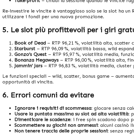
Take‑profit
– chiudi la sessione quando le vincite rag
Re‑investire le vincite è vantaggioso solo se la slot ha un
utilizzare i fondi per una nuova promozione.
5. Le slot più profittevoli per i giri grat
Book of Dead
– RTP 96,21 %, volatilità alta, scatter c
Starburst
– RTP 96,09 %, volatilità bassa, wild espan
Gonzo’s Quest
– RTP 95,97 %, volatilità media, funzi
Bonanza Megaways
– RTP 96,00 %, volatilità alta, f
Jammin’ Jars
– RTP 96,83 %, volatilità media, cluster 
Le funzioni speciali – wild, scatter, bonus game – aumenta
opportunità di vincita.
6. Errori comuni da evitare
Ignorare i requisiti di scommessa
: giocare senza cal
Usare la puntata massima su slot ad alta volatilità
: 
Dimenticare le scadenze
: i free spin scadono dopo 
Scommettere su giochi non ammessi
: alcuni casinò l
Non tenere traccia delle proprie sessioni
: senza regi