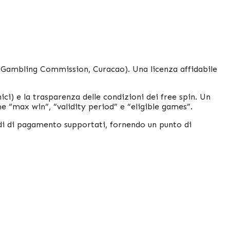
UK Gambling Commission, Curacao). Una licenza affidabile
nici) e la trasparenza delle condizioni dei free spin. Un
 “max win”, “validity period” e “eligible games”.
odi di pagamento supportati, fornendo un punto di