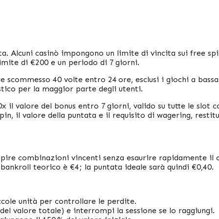
ata. Alcuni casinò impongono un limite di vincita sui free 
 limite di €200 e un periodo di 7 giorni.
e scommesso 40 volte entro 24 ore, esclusi i giochi a bassa
stico per la maggior parte degli utenti.
l valore del bonus entro 7 giorni, valido su tutte le slot co
pin, il valore della puntata e il requisito di wagering, resti
ire combinazioni vincenti senza esaurire rapidamente il cr
l bankroll teorico è €4; la puntata ideale sarà quindi €0,40.
ccole unità per controllare le perdite.
del valore totale) e interrompi la sessione se lo raggiungi.