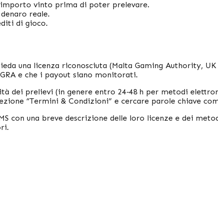
l’importo vinto prima di poter prelevare.
 denaro reale.
editi di gioco.
possieda una licenza riconosciuta (Malta Gaming Authority, 
OGRA e che i payout siano monitorati.
ocità dei prelievi (in genere entro 24‑48 h per metodi elettro
ezione “Termini & Condizioni” e cercare parole chiave come
AMS con una breve descrizione delle loro licenze e dei met
ri.