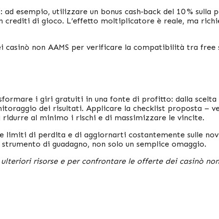
: ad esempio, utilizzare un bonus cash‑back del 10 % sulla
 crediti di gioco. L’effetto moltiplicatore è reale, ma rich
i casinò non AAMS per verificare la compatibilità tra free
ormare i giri gratuiti in una fonte di profitto: dalla scelta
onitoraggio dei risultati. Applicare la checklist proposta – 
ridurre al minimo i rischi e di massimizzare le vincite.
limiti di perdita e di aggiornarti costantemente sulle novit
io strumento di guadagno, non solo un semplice omaggio.
lteriori risorse e per confrontare le offerte dei casinò no