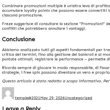
Combinare promozioni multiple è un’altra leva di profitto
accumulare loyalty points che possono essere convertiti in
ciascuna promozione.
Freze suggerisce di consultare la sezione “Promozioni” de
conflitti che potrebbero annullare i vantaggi.
Conclusione
Abbiamo analizzato tutti gli aspetti fondamentali per trasf
critica dei termini, fino alla gestione del bankroll e al m
puntate ottimali, registrare le performance – permette di 
Ricorda sempre di giocare in modo responsabile, di fissare 
strategie, i free spin possono diventare un vero e propr
Questo articolo è stato redatto a scopo informativo. Per u
Author
Posted
Categories
on
temple@2021
May 29, 2026
Uncategorized
Leave a Reply