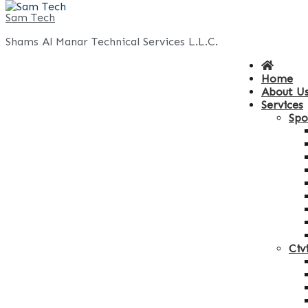
Skip
Sam Tech
to
Shams Al Manar Technical Services L.L.C.
content
Home
About U
Services
Spo
Civ