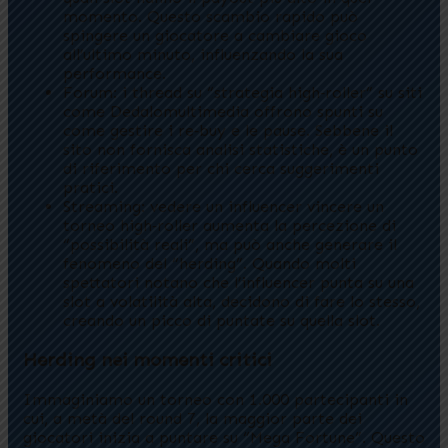
momento. Questo scambio rapido può
spingere un giocatore a cambiare gioco
all’ultimo minuto, influenzando la sua
performance.
Forum: i thread su “strategia high‑roller” su siti
come Dedalomultimedia offrono spunti su
come gestire i re‑buy e le pause. Sebbene il
sito non fornisca analisi statistiche, è un punto
di riferimento per chi cerca suggerimenti
pratici.
Streaming: vedere un influencer vincere un
torneo high‑roller aumenta la percezione di
“possibilità reali”, ma può anche generare il
fenomeno del “herding”. Quando molti
spettatori notano che l’influencer punta su una
slot a volatilità alta, decidono di fare lo stesso,
creando un picco di puntate su quella slot.
Herding nei momenti critici
Immaginiamo un torneo con 1.000 partecipanti in
cui, a metà del round 7, la maggior parte dei
giocatori inizia a puntare su “Mega Fortune”. Questo