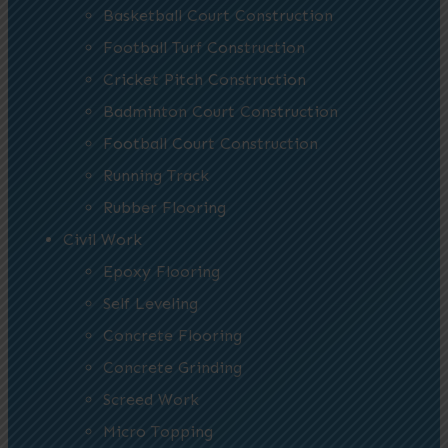
Basketball Court Construction
Football Turf Construction
Cricket Pitch Construction
Badminton Court Construction
Football Court Construction
Running Track
Rubber Flooring
Civil Work
Epoxy Flooring
Self Leveling
Concrete Flooring
Concrete Grinding
Screed Work
Micro Topping