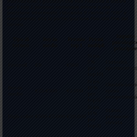
motivazione: i giocatori che non riescono a lottare
per il top 1 possono comunque mirare a una
posizione intermedia, riducendo il rischio di “tilt” e
mantenendo alta la partecipazione fino alla fine del
torneo.
Impatto
Tipo di
Buy‑in
Premio
Premi
psicologic
torneo
medio
top 1
multipli
principal
Sì (es.
5 %
Curiosità,
Freeroll
€0
€500
per
sperimentaz
top 10)
Sì (es.
Giustificazio
Buy‑in
10 %
€25‑€100
€2.000
spesa,
medio
per
competitività
top 5)
Sì (es.
Status,
15 %
High‑roller
€500‑€5.000
€20.000
pressione
per
elevata
top 3)