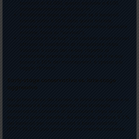
bankroll di €2.000, questo equivale a €100,
indipendentemente dal buy‑in.
Ricalibrare dopo ogni round: se il bankroll
scende sotto il 50 % della quota iniziale,
passare a una strategia conservativa (puntate
minime, focus su “survival”).
Utilizzare il “re‑buy” con cautela: alcuni tornei
offrono la possibilità di riacquistare chips.
Valutare il costo del re‑buy rispetto al
potenziale premio di posizione; se il re‑buy
supera il 30 % del montepremi, è spesso più
saggio ritirarsi.
Early‑stage conservativo vs. late‑stage
aggressivo
Nel primo terzo del torneo, le blind sono basse e la
leaderboard è ancora aperta. Una strategia
conservativa consente di accumulare chips senza
esporsi a grandi perdite. Ad esempio, puntare il 2 %
del bankroll per round su slot a bassa volatilità
(RTP ≈ 96,5 %) può garantire una crescita costante.