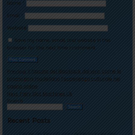
Name
*
Email
*
Website
Save my name, email, and website in this
browser for the next time I comment.
Il fascino del Blackjack dal vivo: come le
Previous
promozioni modellano l’esperienza culturale nei
casinò online
Fairy Slot Machines Uk
Next
Search
Search
Recent Posts
Casino de Roscoff app : guide complet des