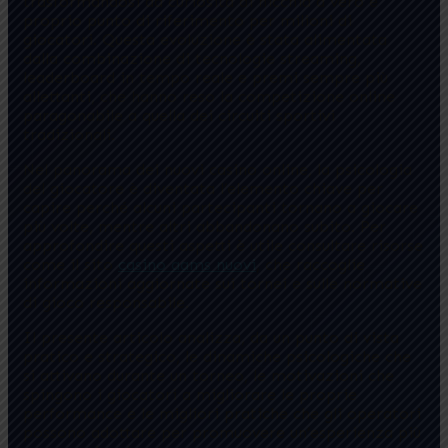
trasformandosi da curiosità di nicchia a vero e
proprio punto di riferimento per milioni di
giocatori. Questa evoluzione è stata alimentata
dalla combinazione di tecnologie streaming,
leaderboard in tempo reale e premi sempre più
allettanti, che hanno reso la competizione online
paragonabile a quella dei circuiti sportivi
tradizionali.
Nel panorama dei nuovi casino online, la psicologia
del giocatore è diventata l’elemento chiave per
capire perché alcuni partecipanti tornano a giocare
più volte, mentre altri abbandonano subito. Per
approfondire questi aspetti è utile consultare risorse
come il sito
casino aams nuovi
, che raccoglie
informazioni aggiornate sui tornei e sulle normative
di gioco responsabile.
Il presente articolo analizza, da un punto di vista
pratico e strategico, le dinamiche psicologiche che
si attivano durante un torneo, le motivazioni che
spingono i giocatori a migliorare le proprie
performance e le migliori pratiche che gli operatori
possono adottare per promuovere un’esperienza più