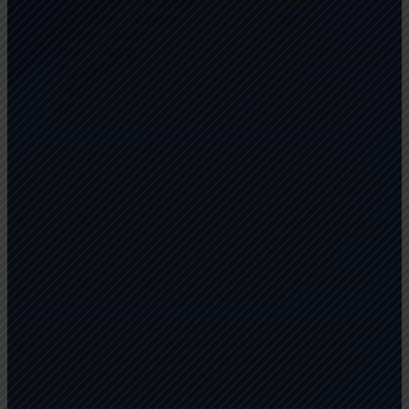
riduce la “loss aversion” e permette di
sperimentare strategie più aggressive.
Appartenenza: le leaderboard pubbliche
trasformano ogni partita in un evento sociale.
I giocatori possono commentare le
performance dei concorrenti, condividere
screenshot e, in alcuni casi, formare squadre
temporanee per affrontare tornei a tema.
Le differenze tra freeroll, buy‑in e high‑roller
influiscono profondamente sulla motivazione. Nei
freeroll, la motivazione è intrinseca: il divertimento
di competere. Nei buy‑in, l’investimento iniziale
crea un legame emotivo più forte, poiché i giocatori
cercano di “giustificare” la spesa. Nei tornei
high‑roller, la posta in gioco è così alta che la
pressione psicologica può trasformare il gioco in
una vera prova di resistenza mentale.
Il premio del primo posto è tradizionalmente il più
attraente, ma molti operatori hanno introdotto
premi di posizione multipla (ad esempio, 30 % del
montepremi al primo, 20 % al secondo, 15 % al
terzo, ecc.). Questa struttura distribuisce la