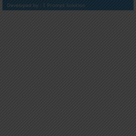
Developed by : I Prompt Solution