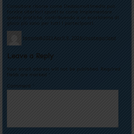
Consultare risorse come Dedalomultimedia può
fornire ulteriori spunti su come implementare
queste pratiche, contribuendo a un ecosistema di
gioco più sano per tutti i partecipanti.
temple@2021
April 9, 2026
Uncategorized
Leave a Reply
Your email address will not be published.
Required
fields are marked
*
Comment
*