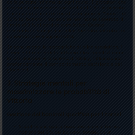
delle puntate minime ad ogni round. I giocatori che
riescono a mantenere una media di 1,5 × la puntata
minima nei primi tre round ottengono un “boost” di
10 % sul bankroll, ma solo se non hanno superato il
limite di 3 % di perdita cumulativa. Questo
meccanismo spinge a un bilanciamento delicato tra
conservazione e aggressività.
In conclusione, le meccaniche di blind escalation, i
timer e i break‑points attivano bias cognitivi come
la loss aversion e la sunk‑cost fallacy, influenzando
profondamente il comportamento decisionale dei
giocatori.
3. Strategie mentali per
massimizzare le probabilità di
vittoria
Gestione del bankroll specifica per i tornei
Stabilire una quota fissa: destinare al torneo
non più del 5 % del bankroll totale. In un