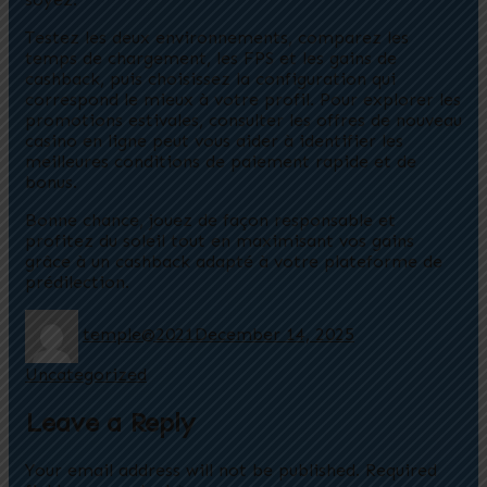
Testez les deux environnements, comparez les
temps de chargement, les FPS et les gains de
cashback, puis choisissez la configuration qui
correspond le mieux à votre profil. Pour explorer les
promotions estivales, consulter les offres de nouveau
casino en ligne peut vous aider à identifier les
meilleures conditions de paiement rapide et de
bonus.
Bonne chance, jouez de façon responsable et
profitez du soleil tout en maximisant vos gains
grâce à un cashback adapté à votre plateforme de
prédilection.
temple@2021
December 14, 2025
Uncategorized
Leave a Reply
Your email address will not be published.
Required