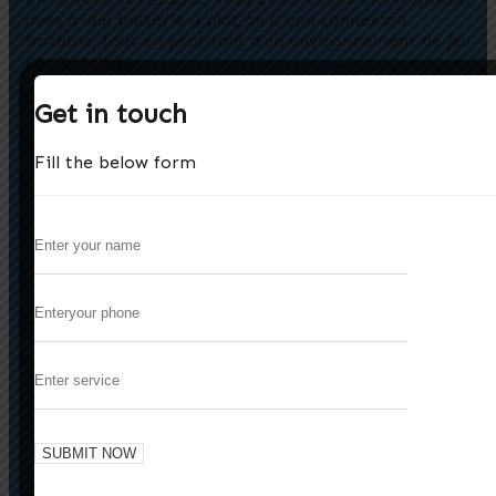
dues à une batterie à plat ou à une connexion
instable, tout en profitant d’un environnement de jeu
confortable.
7. Choisir la plateforme idéale selon
Get in touch
votre profil de joueur
Fill the below form
Temps
Besoin
Budget
Recommand
Profil
de jeu
de
moyen
principa
quotidien
mobilité
Bureau (écr
High‑roller
> 3 h
> 5 000 €
Faible
large, clavie
Mobile (cas
Casual
30‑60 min
100‑500 €
Élevé
10 %)
Stratégiste
Mix des deu
1‑2 h
500‑2 000 €
Modéré
(table)
(switch)
Nomade
Très
Mobile (pai
< 30 min
< 100 €
(tourist)
élevé
rapide)
Les joueurs à gros budget tirent profit d’un écran