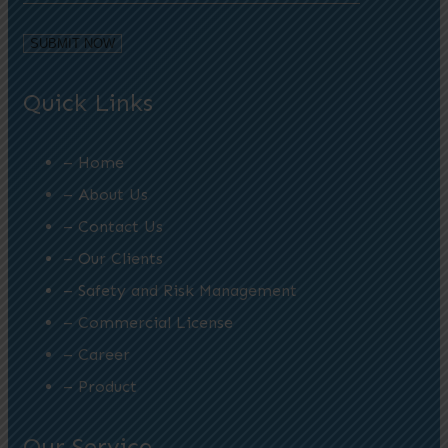
Quick Links
– Home
– About Us
– Contact Us
– Our Clients
– Safety and Risk Management
– Commercial License
– Career
– Product
Our Service