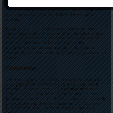
plus grand pour analyser les tableaux de paiement et
gérer plusieurs jeux en même temps. Les joueurs
occasionnels, quant à eux, bénéficient du cashback
plus généreux et de la flexibilité offerte par le
mobile.
En conclusion, il n’existe pas de solution unique : le
choix dépend de votre style de jeu, de votre budget
et de vos contraintes estivales. Rappelez‑vous de
fixer des limites de mise, de profiter des
programmes de jeu responsable et de toujours
vérifier les conditions de retrait avant d’accepter un
bonus.
Conclusion
Cet été, la performance technique et le cashback
divergent selon que vous jouiez sur bureau ou sur
mobile. Le bureau offre une puissance graphique
supérieure, une ergonomie adaptée aux sessions
longues et une sécurité robuste, tandis que le mobile
propose une rapidité de chargement, un cashback
plus attractif et la liberté de jouer où que vous
soyez.