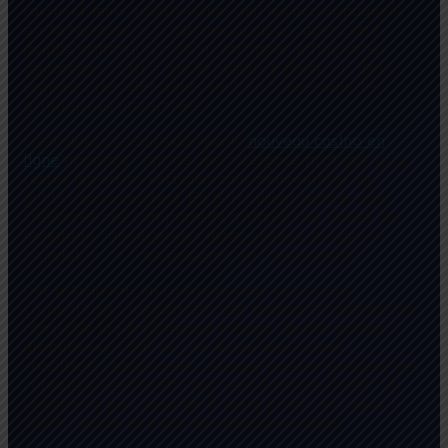
salon, et leurs smartphones, qui les accompagnent
sur la terrasse, à la piscine ou en voyage. Cette
double utilisation crée un véritable défi pour les
opérateurs : offrir une expérience fluide sur deux
supports très différents tout en conservant des
promotions attractives.
C’est dans ce contexte que le
nouveau casino en
ligne
apparaît comme une référence pratique pour
tester les offres estivales sans s’encombrer de
publicités excessives. En parcourant le site, vous
trouverez des comparatifs d’offres, des guides de
paiement rapide et des listes de jeux de casino
populaires, le tout présenté de façon neutre.
Cet article suit un fil conducteur clair : nous
comparerons les plateformes bureau et mobile sous
l’angle de la performance (temps de chargement,
graphismes, sécurité) et du cashback (taux,
conditions, gains réels). Chaque section propose des
conseils concrets afin que vous puissiez choisir la
solution la plus adaptée à votre profil de joueur, à
votre budget et à vos conditions estivales.