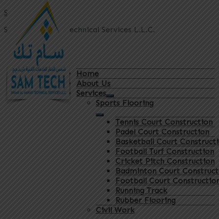
Sam Tech
Shams Al Manar Technical Services L.L.C.
Home
About Us
Services
Sports Flooring
Tennis Court Construction
Padel Court Construction
Basketball Court Construct
Football Turf Construction
Cricket Pitch Construction
Badminton Court Construct
Football Court Constructio
Running Track
Rubber Flooring
Civil Work