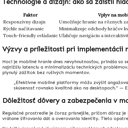
Technológie a dizajn: ako sa zaistil hl
Faktor
Vplyv na mobi
Responzívny dizajn
Umožňuje hranie na rôznych zar
Rýchle načítavanie
Minimalizuje odchody hráčov kv
Touch-friendly ovládanie
Uľahčuje navigáciu a interakti
Výzvy a príležitosti pri implementácii
Hoci je mobilné hranie dnes nevyhnutnosťou, prináša so se
najnižšiu latenciu a minimalizáciu technických problémov
plynulý zážitok bez rušivých momentov.
„Efektívne mobilné platformy môžu zvýšiť angažovan
skúsenosť rovnako kvalitná ako na desktopoch.“ — E
Dôležitosť dôvery a zabezpečenia v m
Regulačné prostredie je čoraz prísnejšie, pričom dôraz j
vrátane šifrovania dát a overovania identity. Tieto opatren