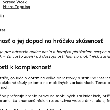
Screed Work
Micro Topping
Us
tes
nosť a jej dopad na hráčsku skúsenosť
e pre odvetvie online kasín a herných platforiem nevyhnu
k – čo často závisí od dostupnosti hier na mobilných zari
sti k komplexnosti
tače, čo kládlo dôraz na veľké obrazovky a stabilné intern
h obľúbené tituly priamo na mobilných zariadeniach. Tent
mách.
čov preferuje hranie práve na mobilných zariadeniach, pričo
anie, čo znamená nielen responzívnu webstránku, ale aj int