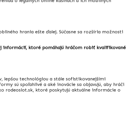
ehľad o legálnych online kasínach a ich mobilných
obilného hrania ešte ďalej. Súčasne sa rozšíria možnosti
j informácií, ktoré pomáhajú hráčom robiť kvalifikované
lepšou technológiou a stále sofistikovanejšími
ormy sú spoľahlivé a aké inovácie sa objavujú, aby hráči
o rodeoslot.sk, ktoré poskytujú aktuálne informácie o