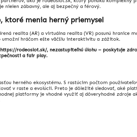
partnerov, ako je rodeoslot.sk, ktorý ponúka komplexný pr
je nielen zábavný, ale aj bezpečný a férový.
e, ktoré menia herný priemysel
rená realita (AR) a virtuálna realita (VR) posunú hranice m
o umožní hráčom ešte väčšiu interaktivitu a zážitok.
ps://rodeoslot.sk/, nezastupiteľnú úlohu – poskytuje zdro
ečnosti a fair play.
sťou herného ekosystému. S rastúcim počtom používateľov, 
 v raste a evolúcii. Preto je dôležité sledovať, aké platf
odnej platformy je vhodné využiť aj dôveryhodné zdroje ak
.