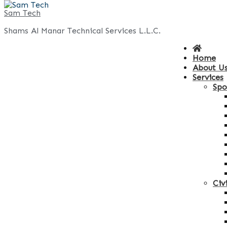
Skip
Sam Tech
to
Shams Al Manar Technical Services L.L.C.
content
Home
About U
Services
Spo
Civ