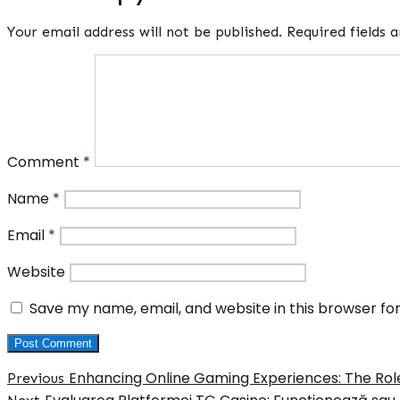
Your email address will not be published.
Required fields
Comment
*
Name
*
Email
*
Website
Save my name, email, and website in this browser fo
Post
Previous
Enhancing Online Gaming Experiences: The Role 
Previous
post:
Next