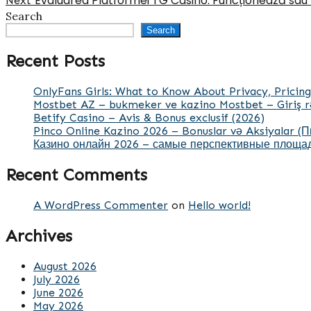
Evaluarea Platformei TG Casino: Funcționează sau
navigation
Next
post:
Search
Search
Recent Posts
OnlyFans Girls: What to Know About Privacy, Pricing
Mostbet AZ – bukmeker ve kazino Mostbet – Giriş r
Betify Casino – Avis & Bonus exclusif (2026)
Pinco Online Kazino 2026 – Bonuslar və Aksiyalar (
Казино онлайн 2026 – самые перспективные площад
Recent Comments
A WordPress Commenter
on
Hello world!
Archives
August 2026
July 2026
June 2026
May 2026