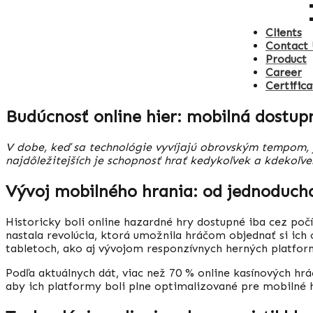
Clients
Contact 
Product
Career
Certifica
Budúcnosť online hier: mobilná dostup
V dobe, keď sa technológie vyvíjajú obrovským tempom, j
najdôležitejších je schopnosť hrať kedykoľvek a kdekoľve
Vývoj mobilného hrania: od jednoducho
Historicky boli online hazardné hry dostupné iba cez počí
nastala revolúcia, ktorá umožnila hráčom objednať si ic
tabletoch, ako aj vývojom responzívnych herných platfor
Podľa aktuálnych dát, viac než 70 % online kasínových hrá
aby ich platformy boli plne optimalizované pre mobilné hr