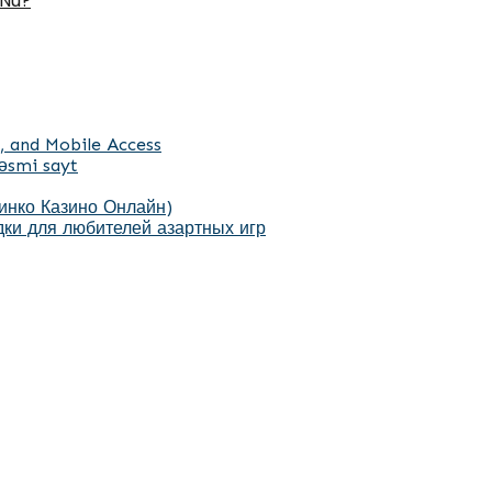
 Nu?
, and Mobile Access
əsmi sayt
Пинко Казино Онлайн)
ки для любителей азартных игр