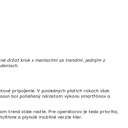
tné držať krok s meniacimi sa trendmi. Jedným z
adeniach.
etové pripojenie. V posledných piatich rokoch však
o posun bol poháňaný nárastom výkonu smartfónov a
m trend stále rastie. Pre operátorov je teda priorita,
uitívne a plynulé mobilné verzie hier.