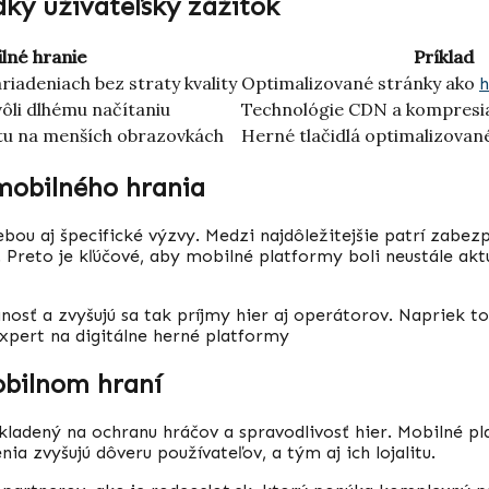
adký užívateľský zážitok
lné hranie
Príklad
iadeniach bez straty kvality
Optimalizované stránky ako
h
ôli dlhému načítaniu
Technológie CDN a kompresi
vitu na menších obrazovkách
Herné tlačidlá optimalizovan
 mobilného hrania
bou aj špecifické výzvy. Medzi najdôležitejšie patrí zabezp
. Preto je kľúčové, aby mobilné platformy boli neustále a
osť a zvyšujú sa tak príjmy hier aj operátorov. Napriek 
xpert na digitálne herné platformy
obilnom hraní
e kladený na ochranu hráčov a spravodlivosť hier. Mobilné 
ia zvyšujú dôveru používateľov, a tým aj ich lojalitu.