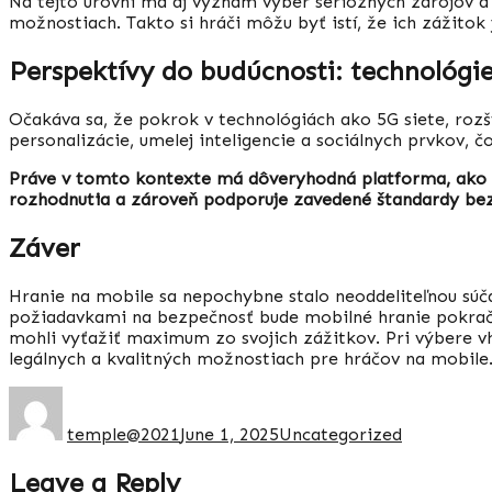
Na tejto úrovni má aj význam výber serióznych zdrojov a 
možnostiach. Takto si hráči môžu byť istí, že ich zážitok 
Perspektívy do budúcnosti: technológi
Očakáva sa, že pokrok v technológiách ako 5G siete, rozší
personalizácie, umelej inteligencie a sociálnych prvkov, č
Práve v tomto kontexte má dôveryhodná platforma, ako htt
rozhodnutia a zároveň podporuje zavedené štandardy bezp
Záver
Hranie na mobile sa nepochybne stalo neoddeliteľnou súča
požiadavkami na bezpečnosť bude mobilné hranie pokračovať
mohli vyťažiť maximum zo svojich zážitkov. Pri výbere vh
legálnych a kvalitných možnostiach pre hráčov na mobile
Author
Posted
Categories
on
temple@2021
June 1, 2025
Uncategorized
Leave a Reply