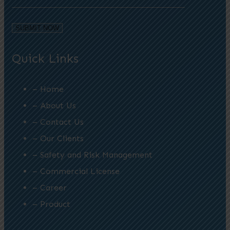
Quick Links
– Home
– About Us
– Contact Us
– Our Clients
– Safety and Risk Management
– Commercial License
– Career
– Product