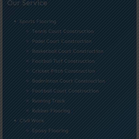
Our Service
Sports Flooring
Tennis Court Construction
Padel Court Construction
Basketball Court Construction
Football Turf Construction
Cricket Pitch Construction
Badminton Court Construction
Football Court Construction
Running Track
Rubber Flooring
Civil Work
Epoxy Flooring