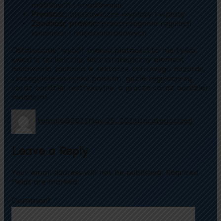
mobilnych i kryptowalut
Prędkość:
błyskawiczne wypłaty i wpłaty
Zgodność prawna:
przestrzeganie regulacji
lokalnych i międzynarodowych
Ostatecznie, wybór metod płatności to nie tylko
kwestia techniczna, lecz strategiczny element
budowania zaufania w sektorze cyfrowego hazardu,
szczególnie na rynku polskim, gdzie regulacje są
coraz bardziej restrykcyjne, a gracze coraz bardziej
świadomi.
temple@2021
May 25, 2025
Uncategorized
Leave a Reply
Your email address will not be published.
Required
fields are marked
*
Comment
*