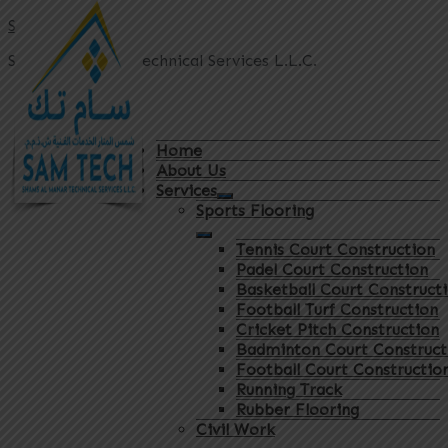
Sam Tech
Shams Al Manar Technical Services L.L.C.
Home
About Us
Services
Sports Flooring
Tennis Court Construction
Padel Court Construction
Basketball Court Construct
Football Turf Construction
Cricket Pitch Construction
Badminton Court Construct
Football Court Constructio
Running Track
Rubber Flooring
Civil Work