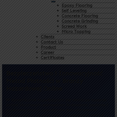
Epoxy Flooring
Self Leveling
Concrete Flooring
Concrete Grinding
Screed Work
Micro Topping
Clients
Contact Us
Product
Career
Certificates
Bezpieczeństwo i Innowacyjność
Metod Płatności w Branży
Hazardowej Online
W dynamicznie rozwijającym się sektorze hazardu
online kluczowym elementem budowania zaufania i
konkurencyjności operatorów jest oferowanie
różnorodnych, bezpiecznych i wygodnych metod