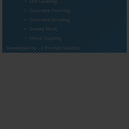
Self Leveling
Concrete Flooring
Concrete Grinding
Screed Work
Micro Topping
Developed by : I Prompt Solution