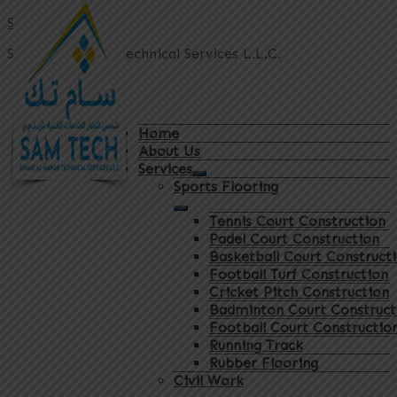
Sam Tech
Shams Al Manar Technical Services L.L.C.
Home
About Us
Services
Sports Flooring
Tennis Court Construction
Padel Court Construction
Basketball Court Construct
Football Turf Construction
Cricket Pitch Construction
Badminton Court Construct
Football Court Constructio
Running Track
Rubber Flooring
Civil Work