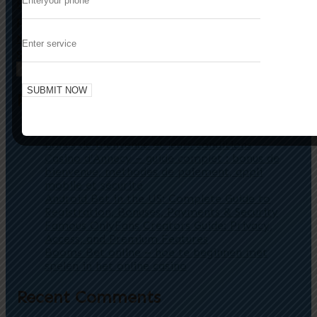
– Co zrobić w przypadku
Previous
Bearo casino
problemów z kontem?
Πώς να Παίξετε Blackjack στο Bearo Casino
Next
Search
Search
Recent Posts
Casino de Roscoff app : guide complet des
bonus de bienvenue et leurs conditions
Casino d’Annecy – guide complet : bonus de
bienvenue, méthodes de paiement, appli
mobile et sécurité
Android Bet in the US: Complete Guide to
Registration, Bonuses, Payments & Security
Famous OnlyFans Creators Guide: Privacy,
Access, and Premium Features
Booms Bet online – hoe te beginnen met
spelen in het online casino
Recent Comments