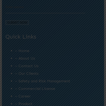
Quick Links
– Home
– About Us
– Contact Us
– Our Clients
– Safety and Risk Management
– Commercial License
– Career
– Product