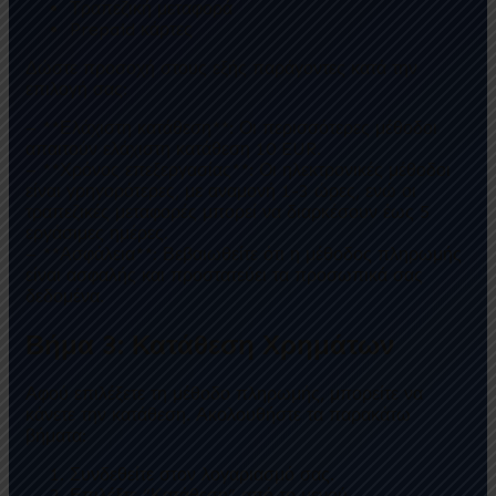
Τραπεζική μεταφορά
Prepaid κάρτες
Δώστε προσοχή στους εξής παράγοντες κατά την
επιλογή σας:
– **Ελάχιστη κατάθεση**: Οι περισσότερες μέθοδοι
απαιτούν ελάχιστη κατάθεση 10 EUR.
– **Χρόνος επεξεργασίας**: Οι ηλεκτρονικές μέθοδοι
είναι γρηγορότερες, με αναμονή 1-3 ώρες, ενώ οι
τραπεζικές μεταφορές μπορεί να διαρκέσουν έως 5
εργάσιμες ημέρες.
– **Ασφάλεια**: Βεβαιωθείτε ότι η μέθοδος πληρωμής
είναι ασφαλής και προστατεύει τα προσωπικά σας
δεδομένα.
Βήμα 3: Κατάθεση Χρημάτων
Αφού επιλέξετε τη μέθοδο πληρωμής, μπορείτε να
κάνετε την κατάθεση. Ακολουθήστε τα παρακάτω
βήματα:
Συνδεθείτε στον λογαριασμό σας.
Επιλέξτε “Κατάθεση” από το μενού.