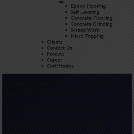
Epoxy Flooring
Self Leveling
Concrete Flooring
Concrete Grinding
Screed Work
Micro Topping
Clients
Contact Us
Product
Career
Certificates
Bareo Casino – Πώς να επιλέξετε
τη μέθοδο πληρωμής σας
Key facts:
Min deposit 10 | Wagering 37x | Avg RTP
96.3% | Payouts 23-47h | 1,840 games
Βήμα 1: Εγγραφή στο Bareo
Casino