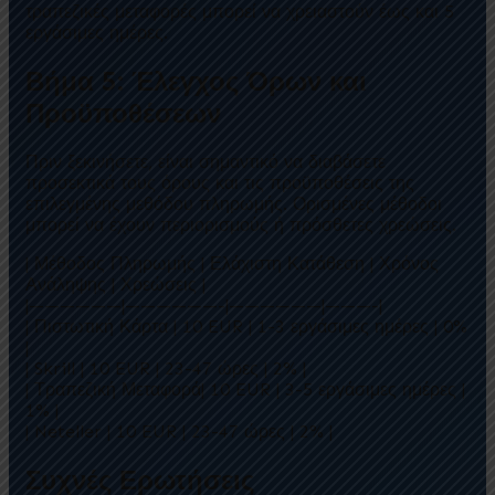
τραπεζικές μεταφορές μπορεί να χρειαστούν έως και 5
εργάσιμες ημέρες.
Βήμα 5: Έλεγχος Όρων και
Προϋποθέσεων
Πριν ξεκινήσετε, είναι σημαντικό να διαβάσετε
προσεκτικά τους όρους και τις προϋποθέσεις της
επιλεγμένης μεθόδου πληρωμής. Ορισμένες μέθοδοι
μπορεί να έχουν περιορισμούς ή πρόσθετες χρεώσεις.
| Μέθοδος Πληρωμής | Ελάχιστη Κατάθεση | Χρόνος
Ανάληψης | Χρεώσεις |
|——————|——————-|——————|———-|
| Πιστωτική Κάρτα | 10 EUR | 1-3 εργάσιμες ημέρες | 0%
|
| Skrill | 10 EUR | 23-47 ώρες | 2% |
| Τραπεζική Μεταφορά| 10 EUR | 3-5 εργάσιμες ημέρες |
1% |
| Neteller | 10 EUR | 23-47 ώρες | 2% |
Συχνές Ερωτήσεις