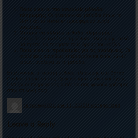
Ποιες είναι οι πιο ασφαλείς μέθοδοι
πληρωμής;
Οι ηλεκτρονικές μέθοδοι όπως το
Skrill και το Neteller προσφέρουν υψηλή
ασφάλεια.
Μπορώ να αλλάξω μέθοδο πληρωμής;
Μπορείτε να αλλάξετε τη μέθοδο πληρωμής, αλλά
θα πρέπει να τηρήσετε τους όρους του καζίνο.
Ποιες είναι οι προθεσμίες για τις αναλήψεις;
Οι
αναλήψεις συνήθως επεξεργάζονται εντός 23-47
ωρών, ανάλογα με τη μέθοδο.
Επιλέγοντας τη σωστή μέθοδο πληρωμής στο Bareo
Casino μπορεί να σας εξοικονομήσει χρόνο και άγχος.
Ελπίζω οι πληροφορίες αυτές να σας φανούν χρήσιμες
στην επιλογή σας!
temple@2021
June 11, 2025
Uncategorized
Leave a Reply
Your email address will not be published.
Required