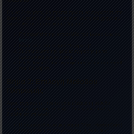
Για να ξεκινήσετε, θα πρέπει πρώτα να εγγραφείτε στο
Bareo Casino. Η διαδικασία είναι απλή και γρήγορη.
Ακολουθήστε τα παρακάτω βήματα:
Επισκεφθείτε την ιστοσελίδα του Bareo Casino:
bearo
.
Κάντε κλικ στο κουμπί “Εγγραφή”.
Συμπληρώστε την φόρμα εγγραφής με τα
προσωπικά σας στοιχεία.
Επιβεβαιώστε την εγγραφή σας μέσω του email
που θα λάβετε.
Βήμα 2: Επιλογή Μεθόδου
Πληρωμής
Αφού εγγραφείτε, πρέπει να επιλέξετε τη μέθοδο
πληρωμής που σας ταιριάζει. Υπάρχουν πολλές
διαθέσιμες επιλογές:
Πιστωτική/Χρεωστική κάρτα (Visa, MasterCard)
Ηλεκτρονικά πορτοφόλια (Skrill, Neteller)