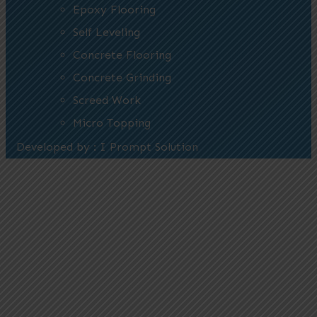
Epoxy Flooring
Self Leveling
Concrete Flooring
Concrete Grinding
Screed Work
Micro Topping
Developed by : I Prompt Solution