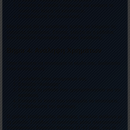
Επιλέξτε τη μέθοδο πληρωμής και εισάγετε το
ποσό που θέλετε να καταθέσετε.
Επιβεβαιώστε την συναλλαγή.
Μην ξεχνάτε ότι οι καταθέσεις πρέπει να πληρούν τις
ελάχιστες απαιτήσεις. Επίσης, ελέγξτε αν η μέθοδος
που επιλέξατε προσφέρει μπόνους κατάθεσης.
Βήμα 4: Ανάληψη Χρημάτων
Όταν θελήσετε να αποσύρετε τα κέρδη σας, διαδικασία
είναι επίσης απλή:
Συνδεθείτε στον λογαριασμό σας.
Επιλέξτε “Ανάληψη”.
Επιλέξτε τη μέθοδο που χρησιμοποιήσατε για την
κατάθεση.
Εισάγετε το ποσό που επιθυμείτε να αποσύρετε.
Επιβεβαιώστε την ανάληψη.
Ο χρόνος επεξεργασίας ανάληψης ποικίλλει ανάλογα με
τη μέθοδο. Συνήθως, οι αναλήψεις μέσω ηλεκτρονικών
πορτοφολιών διαρκούν περίπου 23-47 ώρες, ενώ οι