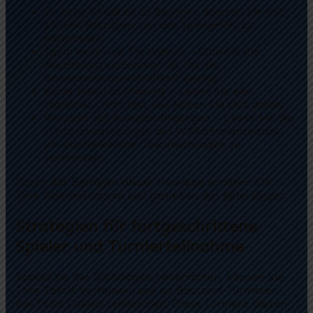
Zu hohe Einsätze zu Beginn – Starten Sie mit
kleinen Beträgen, um das Spielgefühl zu
entwickeln.
Ignorieren von Tie‑Wetten – Obwohl die
Auszahlung verlockend ist, ist die
Gewinnwahrscheinlichkeit gering.
Keine Bankroll‑Planung – Legen Sie ein
tägliches Limit fest und halten Sie sich daran.
Verzicht auf Bonusbedingungen – Lesen Sie die
Umsatzbedingungen des Willkommensbonus,
um unangenehme Überraschungen zu
vermeiden.
Durch das Befolgen dieser Hinweise erhöhen Sie
Ihre Gewinnchancen und genießen das Spiel länger.
Strategien für fortgeschrittene
Spieler und Turnierteilnahme
Sobald Sie die Grundlagen beherrschen, können Sie
Ihre Taktik verfeinern und an Baccarat‑Turnieren
bei Total Casino teilnehmen. Diese Turniere bieten