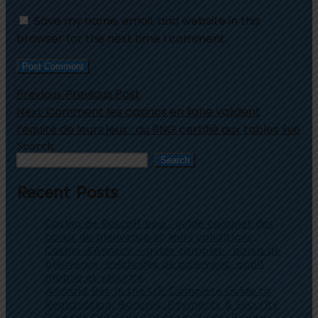
Save my name, email, and website in this
browser for the next time I comment.
Previous Post
Previous
Comment les casinos en ligne valident
Next
l’équité de leurs jeux : du RNG certifié aux tables live
Search
Search
Recent Posts
Casino de Roscoff app : guide complet des
bonus de bienvenue et leurs conditions
Casino d’Annecy – guide complet : bonus de
bienvenue, méthodes de paiement, appli
mobile et sécurité
Android Bet in the US: Complete Guide to
Registration, Bonuses, Payments & Security
Famous OnlyFans Creators Guide: Privacy,