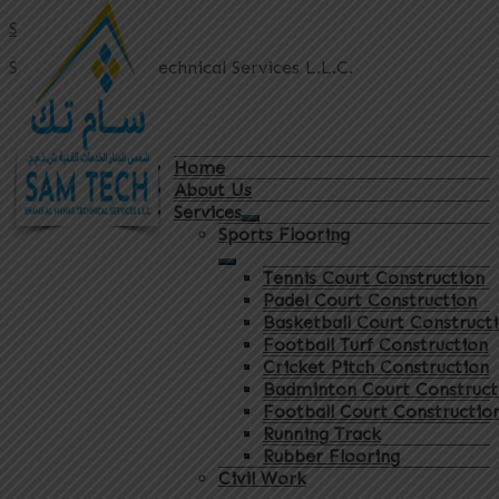
Sam Tech
Shams Al Manar Technical Services L.L.C.
Home
About Us
Services
Sports Flooring
Tennis Court Construction
Padel Court Construction
Basketball Court Construct
Football Turf Construction
Cricket Pitch Construction
Badminton Court Construct
Football Court Constructio
Running Track
Rubber Flooring
Civil Work