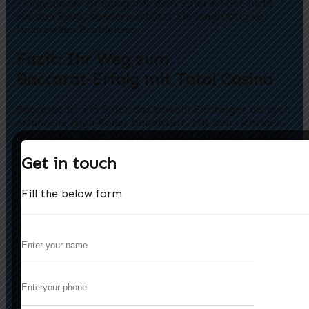
Ein gesunder Umgang mit dem Spiel erhöht nicht
nur den Spaß, sondern schützt Sie langfristig vor
finanziellen Problemen.
Fazit: Ihr Weg zum
Baccarat‑Erfolg mit Total Casino
Baccarat ist ein Spiel, das sowohl Einsteiger als auch
erfahrene High‑Roller begeistert. Mit den richtigen
Grundlagen, einer soliden Bankroll‑Strategie und den
attraktiven Angeboten von Total Casino können Sie
Get in touch
Ihre Gewinnchancen maximieren und an spannenden
Turnieren teilnehmen. Nutzen Sie den
Willkommensbonus, testen Sie den Bonus ohne
Fill the below form
Einzahlung und erleben Sie die hochwertige
Live‑Dealer‑Umgebung – alles auf einer Plattform,
die schnelle Auszahlungen, mobile Flexibilität und
höchste Sicherheit garantiert.
Ready to take your baccarat skills to the next level?
Start your journey at
Total Casino Live DE
and enjoy
the best of online casino action today.