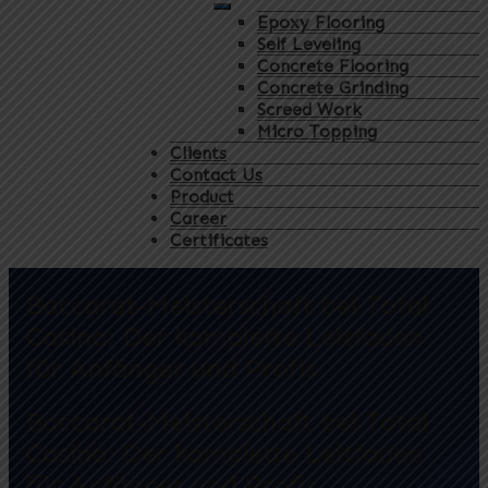
Epoxy Flooring
Self Leveling
Concrete Flooring
Concrete Grinding
Screed Work
Micro Topping
Clients
Contact Us
Product
Career
Certificates
Baccarat-Meisterschaft bei Total
Casino: Der komplette Leitfaden
für Anfänger und Profis
Baccarat-Meisterschaft bei Total
Casino: Der komplette Leitfaden
für Anfänger und Profis