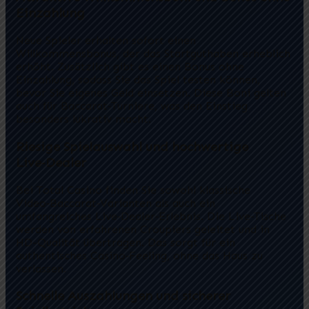
Einzahlung
Neue Spieler erhalten sofort einen
Willkommensbonus, der das Startguthaben erheblich
erhöht. Zusätzlich gibt es einen Bonus ohne
Einzahlung, sodass Sie das Spiel testen können,
bevor Sie eigenes Geld einsetzen. Diese Boni gelten
auch für Baccarat‑Turniere, was den Einstieg
besonders lukrativ macht.
Riesige Spielauswahl und hochwertige
Live‑Dealer
Bei Total Casino finden Sie sowohl klassische
Video‑Baccarat‑Varianten als auch ein
umfangreiches Live‑Dealer‑Erlebnis. Die Live‑Tische
werden von erfahrenen Croupiers geleitet und in
HD-Qualität übertragen. Das sorgt für ein
authentisches Casino‑Feeling, ohne das Haus zu
verlassen.
Schnelle Auszahlungen und sicherer