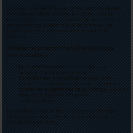
Un joueur VIP bénéficie de limites de mise élevées,
d’un manager dédié, d’invitations à des tournois
privés et d’un cash‑back quotidien (jusqu’à 20 %). Le
statut n’est pas uniquement lié au montant des
dépôts, mais à la fréquence et à la qualité de
l’activité.
Accéder au programme VIP en tant que
joueur modeste
Jouer régulièrement
: 3 à 4 sessions par
semaine, même à petite mise.
Participer aux promotions
: chaque bonus,
chaque free spin ajoute des points de fidélité.
Utiliser les programmes de parrainage
: chaque
filleul actif rapporte des points
supplémentaires.
En combinant ces actions, vous pouvez atteindre le
niveau « Silver » ou « Gold » sans jamais dépasser
50 € de mise par main.