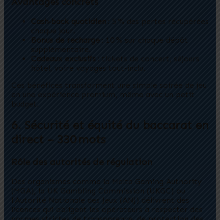
Avantages concrets
Cash‑back quotidien
: 5 % des pertes récupérées
chaque jour.
Bonus de recharge
: 10 % sur chaque dépôt
supplémentaire.
Cadeaux exclusifs
: tickets de concert, séjours
hôtel, voire voyages tout‑inclu.
Ces bénéfices transforment une simple soirée de jeu
en une expérience premium, même avec un petit
budget.
6. Sécurité et équité du baccarat en
direct – 330 mots
Rôle des autorités de régulation
Des organismes comme la Malta Gaming Authority
(MGA), la UK Gambling Commission (UKGC) ou
l’Autorité Nationale des Jeux (ANJ) délivrent des
licences qui obligent les opérateurs à respecter des
normes strictes de transparence, de protection des