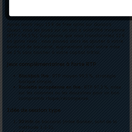
Utiliser les free spins pour financer le
baccarat
Après avoir reçu 15 € de free spins sur
Gonzo’s
Quest
, vous les jouez sur un slot à volatilité moyenne
(RTP = 96,5 %). Supposons que vous transformiez 12 €
en gains réels ; vous pouvez alors les ajouter à votre
bankroll de baccarat, augmentant ainsi votre mise
de 2 % sans toucher à votre capital initial.
Jeux complémentaires à forte RTP
Blackjack live
: RTP moyen 99,5 %, stratégie
basique simple.
Roulette européenne en live
: RTP 97,3 %, mise
sur les colonnes ou les douzaines pour un bon
compromis risque/récompense.
Idée de session type
30 min
de baccarat (mise Banker, suivi de la
méthode 1‑2‑3).