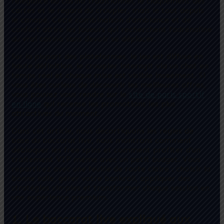
l’élégance du casino traditionnel, le claquement des
cartes et le regard du croupier, mais le tout depuis
le canapé. Cette combinaison d’ambiance et de
confort attire les joueurs qui recherchent l’adrénaline
du vrai casino sans devoir se déplacer.
Sur la plupart des plateformes, le jeu est diffusé en
haute définition, le croupier interagit via un chat en
temps réel et chaque mise est visible instantanément. Si
vous êtes curieux de découvrir les meilleures offres,
vous pouvez vous rendre sur le
site de paris sportif
en ligne
qui recense les promotions les plus
attractives du moment.
Dans cet article, nous décortiquons les règles de
base du baccarat live, nous montrons comment
débloquer les free spins et comment profiter d’un
traitement VIP même avec un petit budget. Vous
repartirez avec une feuille de route claire : choisir la
bonne salle, gérer votre bankroll, appliquer des
stratégies simples et transformer chaque session en
une expérience premium.
1. Le baccarat live expliqué aux