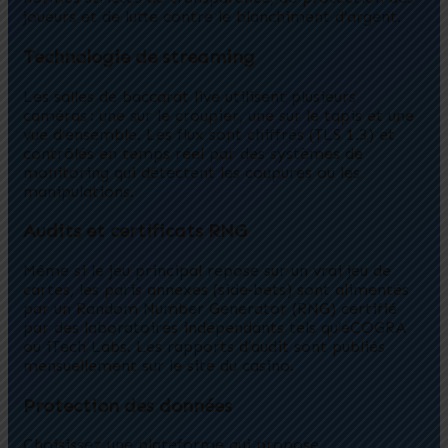
joueurs et de lutte contre le blanchiment d’argent.
Technologie de streaming
Les salles de baccarat live utilisent plusieurs
caméras : une sur le croupier, une sur le tapis et une
vue d’ensemble. Les flux sont chiffrés (TLS 1.3) et
contrôlés en temps réel par des systèmes de
monitoring qui détectent les coupures ou les
manipulations.
Audits et certificats RNG
Même si le jeu principal repose sur un vrai jeu de
cartes, les paris annexes (side‑bets) sont alimentés
par un Random Number Generator (RNG) certifié
par des laboratoires indépendants tels qu’eCOGRA
ou iTech Labs. Les rapports d’audit sont publiés
mensuellement sur le site du casino.
Protection des données
Choisissez une plateforme qui propose