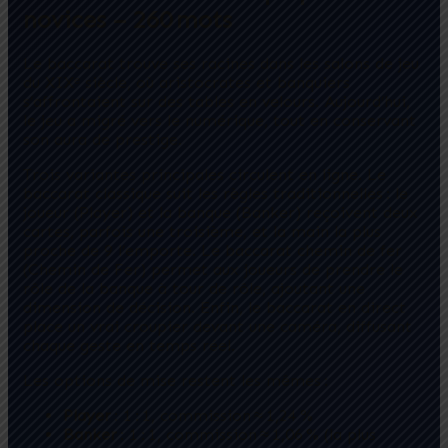
novices – 260 mots
Le baccarat trouve ses racines dans les salons de jeu
du XIXᵉ siècle, où aristocrates et banquiers
s’affrontaient sur des tables en velours. Aujourd’hui,
le jeu a migré vers le numérique, tout en conservant
son aura de prestige.
Trois variantes principales circulent en ligne. Le
baccarat classique suit les règles traditionnelles : le
joueur (Player) et la banque (Banker) reçoivent deux
cartes, parfois une troisième, et la main la plus
proche de 9 l’emporte. Le baccarat chemin de fer
(Chemin de Fer) permet aux joueurs de prendre le
rôle de la banque à tour de rôle, ajoutant une
dimension de décision. Enfin, le baccarat en direct
place un vrai croupier devant une caméra, diffusant
chaque geste en temps réel.
Les options de mise restent les mêmes :
Player
: 1 : 1, commission ≈ 1,24 %
Banker
: 1 : 1, commission ≈ 1,06 % (la plus