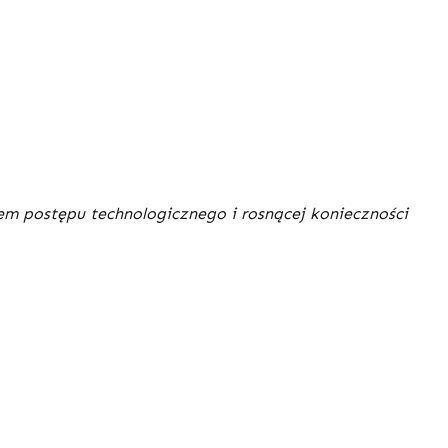
em postępu technologicznego i rosnącej konieczności