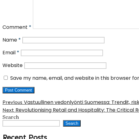
Comment
*
Name
*
Email
*
Website
Save my name, email, and website in this browser fo
Vastuullinen vedonlyönti Suomessa: Trendit, riski
Previous
Revolutionising Retail and Hospitality: The Critica
Next
Search
Search
Recent Posts