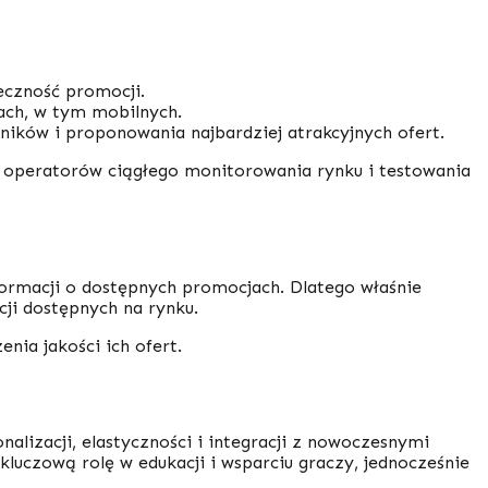
eczność promocji.
ach, w tym mobilnych.
ników i proponowania najbardziej atrakcyjnych ofert.
d operatorów ciągłego monitorowania rynku i testowania
nformacji o dostępnych promocjach. Dlatego właśnie
cji dostępnych na rynku.
ia jakości ich ofert.
alizacji, elastyczności i integracji z nowoczesnymi
luczową rolę w edukacji i wsparciu graczy, jednocześnie