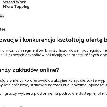
Screed Work
Micro Topping
Us
tes
owacje i konkurencja kształtują ofertę
j dynamicznych segmentów branży hazardowej, podlegając 
z kluczowych czynników różnicujących oferty różnych ope
anży zakładów online?
ają się nie tylko oferować atrakcyjne kursy, ale także wy
lojalnościowe, stanowią narzędzia budowania lojalności 
ch graczy wybiera platformę na podstawie dostępnej ofert