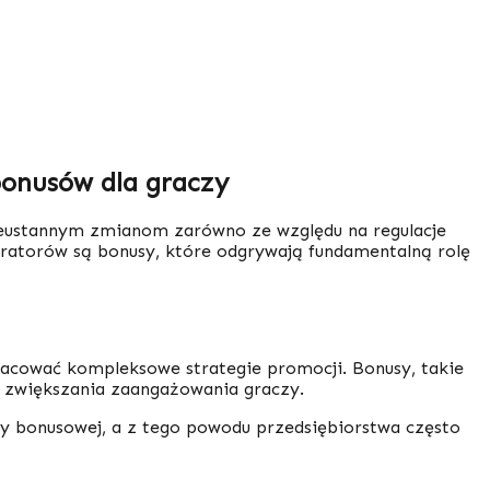
 bonusów dla graczy
nieustannym zmianom zarówno ze względu na regulacje
ratorów są bonusy, które odgrywają fundamentalną rolę
pracować kompleksowe strategie promocji. Bonusy, takie
i zwiększania zaangażowania graczy.
y bonusowej, a z tego powodu przedsiębiorstwa często