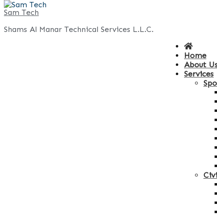
Sam Tech
Shams Al Manar Technical Services L.L.C.
Home
About U
Services
Spo
Civ