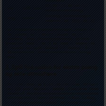
Prioritert kundeservice,
Gull
15 001‑30 000
eksklusive turneringer
Personlig kontomanager,
Platin
30 001+
raskere uttak, VIP‑kampanjer
For å maksimere poengopptjeningen, fokuser på
spill med høy RTP (return to player) og lav
volatilitet. Dette gir jevnlige gevinster og flere
poeng per innsats. Når du har nådd et høyere nivå,
vil du også merke at uttakene blir raskere – en
viktig faktor for spillere som verdsetter hurtige
uttak.
3. Spill live casino for ekstra poeng
og ekte atmosfære
Live casino‑delen på Rizk Casino har over 300 bord
med spill som blackjack, roulette og baccarat. Disse
spillene gir deg ikke bare en autentisk casinofølelse,
men også ekstra poeng på Wheel of Rizk. I tillegg
er live dealer‑spillene regulert av samme lisens fra