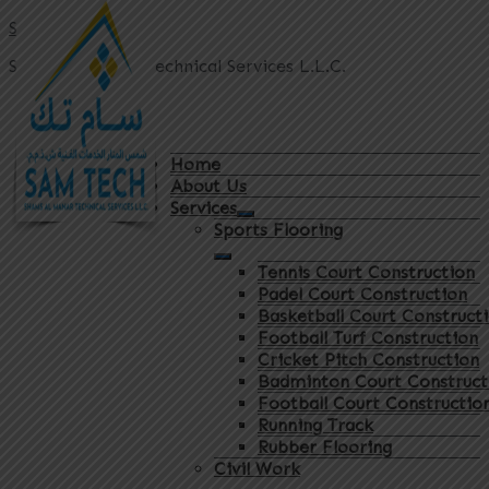
Sam Tech
Shams Al Manar Technical Services L.L.C.
Home
About Us
Services
Sports Flooring
Tennis Court Construction
Padel Court Construction
Basketball Court Construct
Football Turf Construction
Cricket Pitch Construction
Badminton Court Construct
Football Court Constructio
Running Track
Rubber Flooring
Civil Work