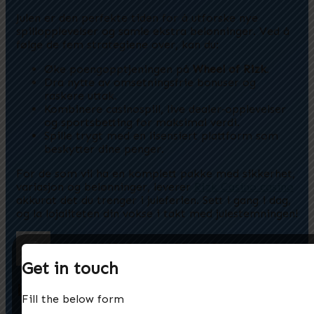
Julen er den perfekte tiden for å utforske nye
spillopplevelser og samle ekstra belønninger. Ved å
følge de fem strategiene over, kan du:
Øke poengopptjeningen på
Wheel of Rizk
.
Dra nytte av omsetningsfrie bonuser og
raskere uttak.
Kombinere casinospill, live dealer‑opplevelser
og sportsbetting for maksimal verdi.
Spille trygt med en lisensiert plattform som
beskytter dine penger.
For de som vil ha en komplett pakke med sikkerhet,
variasjon og belønninger, leverer
Rizk Casino casino
akkurat det du trenger i juleferien. Sett i gang i dag,
og la lojaliteten din vokse i takt med julestemningen!
temple@2021
October 30, 2025
Uncategorized
Get in touch
Leave a Reply
Fill the below form