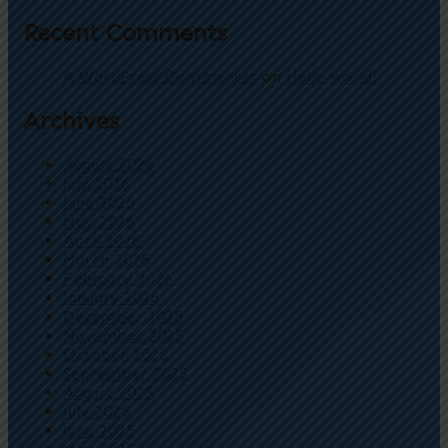
Recent Comments
A WordPress Commenter
on
Hello world!
Archives
August 2026
July 2026
June 2026
May 2026
April 2026
March 2026
February 2026
January 2026
December 2025
November 2025
October 2025
September 2025
August 2025
July 2025
June 2025