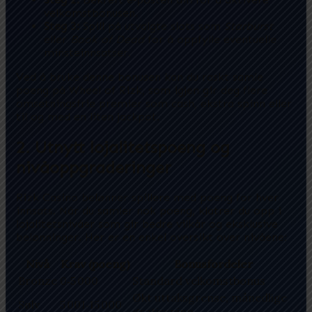
velkomstbonusen.
Steg 3:
Spill på utvalgte slots som
Starburst
eller
Book of Dead
for å oppfylle eventuelle
minsteinnsatser.
Ved å bruke denne bonusen kan du raskt samle
poeng på Wheel of Rizk, som igjen gir deg flere
omsetningsfrie premier som cash, ekstra spinn eller
til og med en liten jackpot.
2. Utnytt lojalitetspoeng og
nivåoppgraderinger
Rizk Casino belønner spillere med poeng for hver
innsats. Når du samler nok poeng, klatrer du opp i
lojalitetsnivåer som gir bedre vilkår og eksklusive
belønninger. Her er en enkel oversikt over nivåene:
Nivå
Krav (poeng)
Bonusfordeler
Bronze
0‑5 000
Standard velkomstbonus
Økt uttaksgrense, månedlige
Sølv
5 001‑15 000
gratisspinn