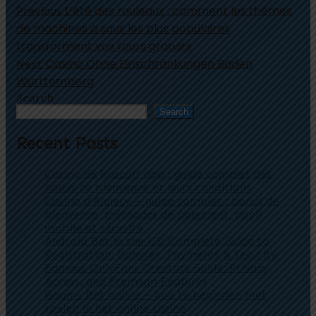
L’été des rouleaux : comment les thèmes
Previous
de machines à sous les plus populaires
transforment vos tours gratuits
Casino Ohne Einschränkungen Baden
Next
Württemberg
Search
Search
Recent Posts
Casino de Roscoff app : guide complet des
bonus de bienvenue et leurs conditions
Casino d’Annecy – guide complet : bonus de
bienvenue, méthodes de paiement, appli
mobile et sécurité
Android Bet in the US: Complete Guide to
Registration, Bonuses, Payments & Security
Famous OnlyFans Creators Guide: Privacy,
Access, and Premium Features
Booms Bet online – hoe te beginnen met
spelen in het online casino