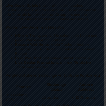
Live‑Dealer Spiele
bieten ein authentisches
Casino‑Erlebnis von zu Hause aus. Sie kombinieren
die Interaktion mit echten Croupiers und die
Sicherheit eines lizenzierten Online‑Anbieters.
Warum Live‑Dealer ein Muss sind:
Höhere Transparenz
: Sie sehen jede Karte und
jeden Würfelwurf in Echtzeit.
Bessere Wettlimits
: Viele Tische erlauben
Einsätze ab 5 €, ideal für Spieler mit kleinem
Budget.
Exklusive Boni
: Slotlounge bietet spezielle
Live‑Dealer Promotions
, die nur für aktive
Tischspieler gelten.
Vergleichstabelle: Slotlounge vs. typische Konkurrenz
Slotlounge
Andere
Feature
Casino
Anbieter
Auszahlung
2 Stunden
6‑12 Stunden
(E‑Wallet)
Live‑Dealer Bonus
Ja, wöchentlich
Selten