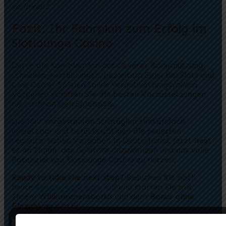
verlieren?
Fazit: Ihr Fahrplan zum Erfolg im
Slotlounge Casino
Durch die Kombination aus cleverer Bonusnutzung,
schnellen Auszahlungen, gezieltem Spiel bei Slots und
Live‑Dealer Spielen sowie verantwortungsvollem
Vorgehen schaffen Sie die besten Voraussetzungen
für nachhaltigen Spielspaß.
Die fünf vorgestellten Strategien sind einfach
umsetzbar und berücksichtigen die neuesten
regulatorischen Vorgaben in Deutschland. Jetzt liegt
es an Ihnen, das Gelernte anzuwenden und das volle
Potenzial von Slotlounge Casino zu nutzen.
Ready to take the next step?
Besuchen Sie noch
heute
Slotlounge Casino DE
und starten Sie mit
Ihrem
Willkommensbonus
und dem
Bonus ohne
Einzahlung
durch!