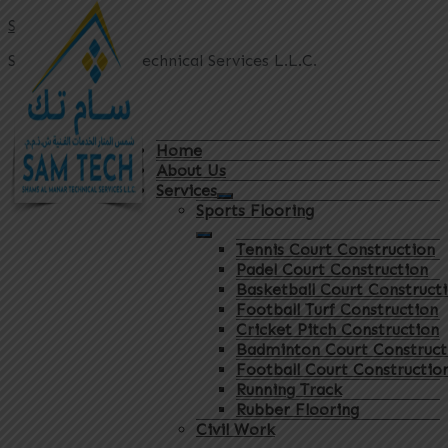
Sam Tech
Shams Al Manar Technical Services L.L.C.
Home
About Us
Services
Sports Flooring
Tennis Court Construction
Padel Court Construction
Basketball Court Construct
Football Turf Construction
Cricket Pitch Construction
Badminton Court Construct
Football Court Constructio
Running Track
Rubber Flooring
Civil Work