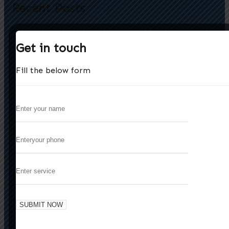
Recent Posts
Mostbet AZ – bukmeker ve kazino Mostbet –
Giriş rəsmi sayt
Get in touch
Betify Casino – Avis & Bonus exclusif (2026)
Pinco Online Kazino 2026 – Bonuslar və
Aksiyalar (Пинко Казино Онлайн)
Fill the below form
Казино онлайн 2026 – самые перспективные
площадки для любителей азартных игр
Genuine_opportunities_with_rainbet_for_savvy
_crypto_enthusiasts_and_innovative_g
Recent Comments
A WordPress Commenter
on
Hello world!
Archives
August 2026
July 2026
June 2026
May 2026