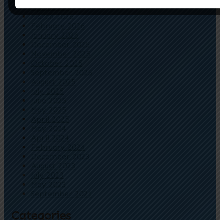
April 2026
March 2026
February 2026
January 2026
December 2025
November 2025
October 2025
September 2025
August 2025
July 2025
June 2025
May 2025
April 2025
May 2024
April 2024
February 2024
December 2023
August 2023
July 2023
May 2023
September 2021
Categories