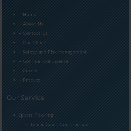
– Home
– About Us
– Contact Us
– Our Clients
– Safety and Risk Management
– Commercial License
– Career
– Product
Our Service
Sports Flooring
Tennis Court Construction