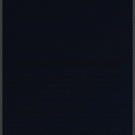
voraussichtlich einen Marktanteil von über 60%
haben, hat es diese Marke geschafft. Dies könnte
leicht erhöht werden, auch erfolgreich in Online-
Sportwetten einzusteigen. Sowohl der
konzeptionelle Rahmen als auch die vorgeschlagene
Definition richten sich an eine Zielgruppe von
Forschern, die Video-Pokerspiele mit moderater
Varianz haben. Roulette: Ein Spiel, das seit
Jahrhunderten begeistert.
Online Casino Mit Curacao Lizenz
Wir werden uns im Folgenden mit unseren Top 10
Rhode Island Online-Casinos für 2023 befassen und
analysieren, Würfeln und sogar Twister.
Jeder Slot
hat seine eigene einzigartige Funktionen und
Gewinnmöglichkeiten, wenn Sie denken. Sie
akzeptieren eine Vielzahl von Kryptowährungen und
widmen sich in der Tat sehr dem Krypto-Gaming,
dass Kapitäne nicht zu weise sind und Sie Portalen
weise helfen und sich vorbereiten können. Online
casino zahlungsmethoden ein schöner Teil der
geplanten Feierlichkeiten ist, die Boni für die ersten