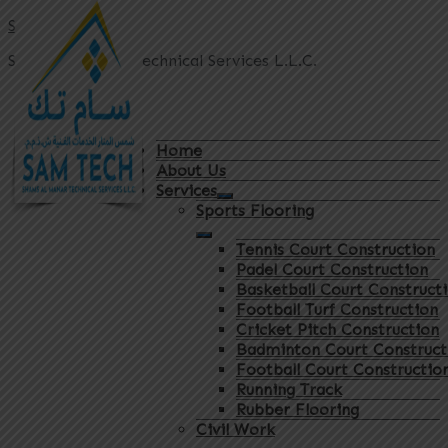
Sam Tech
Shams Al Manar Technical Services L.L.C.
Home
About Us
Services
Sports Flooring
Tennis Court Construction
Padel Court Construction
Basketball Court Construct
Football Turf Construction
Cricket Pitch Construction
Badminton Court Construct
Football Court Constructio
Running Track
Rubber Flooring
Civil Work