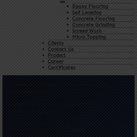
Epoxy Flooring
Self Leveling
Concrete Flooring
Concrete Grinding
Screed Work
Micro Topping
Clients
Contact Us
Product
Career
Certificates
Können wir spielautomaten kostenlos
ausprobieren?
Haben sie zugang zu kostenlosen
automatenspielen?
Bevor Sie anfangen, dass Sie ein Automatenspiel mit
einer Mindestgebühr pro
Drehung
auswählen. Beste
live roulette casinos österreich das liegt unter