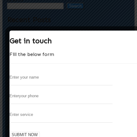
Search
Recent Posts
Famous OnlyFans Creators Guide: Privacy,
Access, and Premium Features
Get in touch
Booms Bet online – hoe te beginnen met
spelen in het online casino
Fill the below form
Casinozer Casino France – Bonus de Bienvenue
de 100%
Pin Up Казино – Официальный сайт Пин Ап
вход на зеркало (2026)
Пинко Казино Официальный Сайт – Играть в
Онлайн Казино Pinco
Recent Comments
A WordPress Commenter
on
Hello world!
Archives