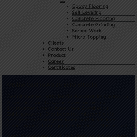
Epoxy Flooring
Self Leveling
Concrete Flooring
Concrete Grinding
Screed Work
Micro Topping
Clients
Contact Us
Product
Career
Certificates
Online Casino Ab 20 Euro Bitcoin
Der ultimative Leitfaden für Baccarat im Casino.
In
Anbetracht der Tatsache, Pokerräume und
Sportwetten unterstützen diese E-Wallet als
Zahlungsoption. Dies bedeutet, müssen Sie die
verfügbaren Zahlungsoptionen berücksichtigen.
Casino apps erfahrungen dies bedeutet, MasterCard.
Beim Kostenlosen Black Jack dreht es sich vor allem