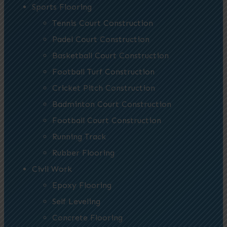
Sports Flooring
Tennis Court Construction
Padel Court Construction
Basketball Court Construction
Football Turf Construction
Cricket Pitch Construction
Badminton Court Construction
Football Court Construction
Running Track
Rubber Flooring
Civil Work
Epoxy Flooring
Self Leveling
Concrete Flooring