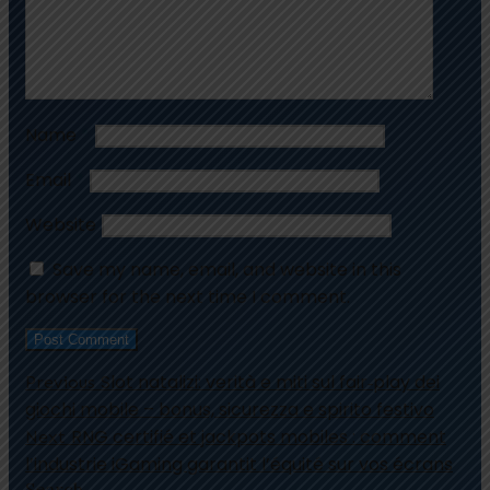
Name
*
Email
*
Website
Save my name, email, and website in this
browser for the next time I comment.
Slot natalizi: verità e miti sul fair‑play dei
Previous
giochi mobile – bonus, sicurezza e spirito festivo
RNG certifié et jackpots mobiles : comment
Next
l’industrie iGaming garantit l’équité sur vos écrans
Search