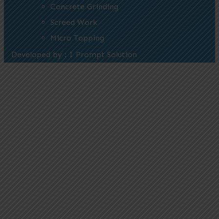
Concrete Grinding
Screed Work
Micro Topping
Developed by : I Prompt Solution