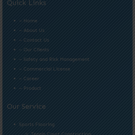
Quick Links
– Home
– About Us
– Contact Us
– Our Clients
– Safety and Risk Management
– Commercial License
– Career
– Product
Our Service
Sports Flooring
Tennis Court Construction