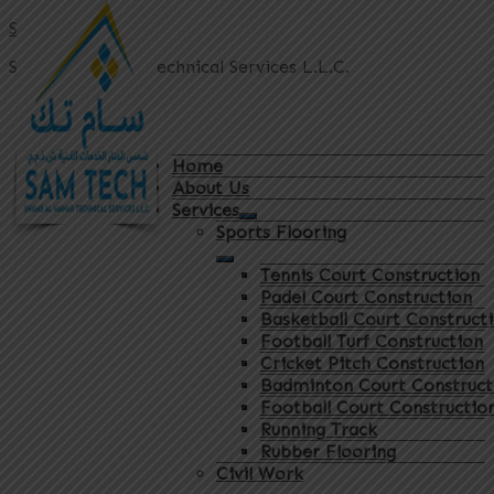
Sam Tech
Shams Al Manar Technical Services L.L.C.
Home
About Us
Services
Sports Flooring
Tennis Court Construction
Padel Court Construction
Basketball Court Construct
Football Turf Construction
Cricket Pitch Construction
Badminton Court Construct
Football Court Constructio
Running Track
Rubber Flooring
Civil Work