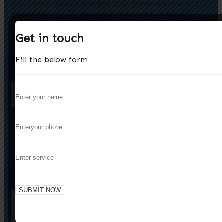
Nach eingehender Analyse aller genannten Punkte
empfehlen wir Ihnen, das Slotlounge Casino zu
testen. Die Plattform kombiniert attraktive Boni,
ein breites Spielangebot inklusive Dragonia, schnelle
Get in touch
Auszahlungen und einen zuverlässigen
Kundensupport. Für alle, die das nächste Level im
Fill the below form
Online‑Gaming erreichen wollen, ist
Slotlounge
Casino
die klare Empfehlung.
temple@2021
September 25, 2025
Uncategorized
Leave a Reply
Your email address will not be published.
Required
fields are marked
*
Comment
*