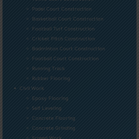
Padel Court Construction
Basketball Court Construction
Football Turf Construction
Cricket Pitch Construction
Badminton Court Construction
Football Court Construction
Running Track
Rubber Flooring
Civil Work
Epoxy Flooring
Self Leveling
Concrete Flooring
Concrete Grinding
Screed Work